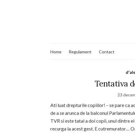
Home
Regulament
Contact
d'al
Tentativa d
23 decem
Ati luat drepturile copiilor! – se pare ca 
de a se arunca de la balconul Parlamentulu
TVR si este tatal a doi copii, unul dintre ei
recurga la acest gest. E cutremurator… Oa