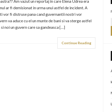
noastra?? Am vazut un reportaj in care Elena Udrea era
nul ar fi demisionat in urma unui astfel de incident. A
ti vor fi distruse pana cand guvernantii nostri vor
vern va aduce cu el un munte de bani si va sterge astfel
si noi un guvern care sa gandeasca […]
Continue Reading