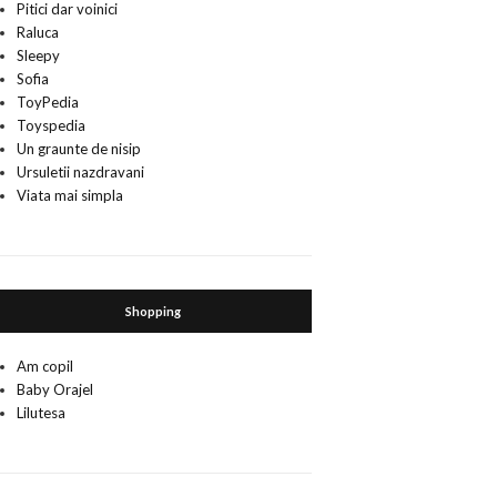
Pitici dar voinici
Raluca
Sleepy
Sofia
ToyPedia
Toyspedia
Un graunte de nisip
Ursuletii nazdravani
Viata mai simpla
Shopping
Am copil
Baby Orajel
Lilutesa