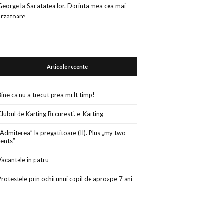
George
la
Sanatatea lor. Dorinta mea cea mai
arzatoare.
Articole recente
Bine ca nu a trecut prea mult timp!
Clubul de Karting Bucuresti. e-Karting
„Admiterea” la pregatitoare (II). Plus „my two
cents”
Vacantele in patru
Protestele prin ochii unui copil de aproape 7 ani