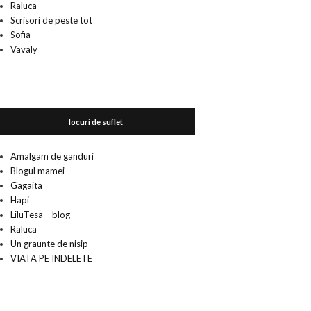
Raluca
Scrisori de peste tot
Sofia
Vavaly
locuri de suflet
Amalgam de ganduri
Blogul mamei
Gagaita
Hapi
LiluTesa – blog
Raluca
Un graunte de nisip
VIATA PE INDELETE