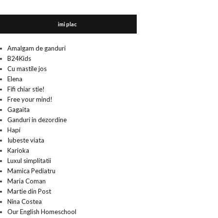
imi plac
Amalgam de ganduri
B24Kids
Cu mastile jos
Elena
Fifi chiar stie!
Free your mind!
Gagaita
Ganduri in dezordine
Hapi
Iubeste viata
Karioka
Luxul simplitatii
Mamica Pediatru
Maria Coman
Martie din Post
Nina Costea
Our English Homeschool