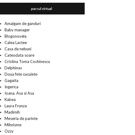
parcul virtual
Amalgam de ganduri
Baby manager
Blogonovela
Calea Lactee
Casa de nebuni
Cateodata soare
Cristina Toma Cochinescu
Delphinas
Doua fete cucuiete
Gagaita
Ingerica
Ioana. Asa si Asa
Kabea
Laura Frunza
Madimih
Meseria de parinte
Mihnisme
Ozzy