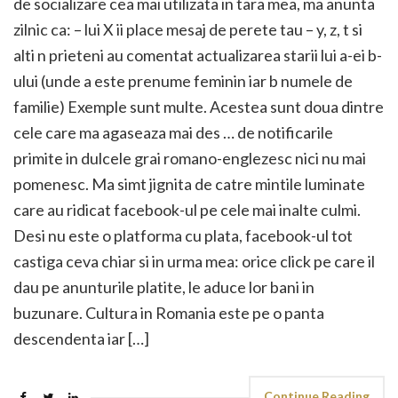
de socializare cea mai utilizata in tara mea, ma anunta
zilnic ca: – lui X ii place mesaj de perete tau – y, z, t si
alti n prieteni au comentat actualizarea starii lui a-ei b-
ului (unde a este prenume feminin iar b numele de
familie) Exemple sunt multe. Acestea sunt doua dintre
cele care ma agaseaza mai des … de notificarile
primite in dulcele grai romano-englezesc nici nu mai
pomenesc. Ma simt jignita de catre mintile luminate
care au ridicat facebook-ul pe cele mai inalte culmi.
Desi nu este o platforma cu plata, facebook-ul tot
castiga ceva chiar si in urma mea: orice click pe care il
dau pe anunturile platite, le aduce lor bani in
buzunare. Cultura in Romania este pe o panta
descendenta iar […]
Continue Reading