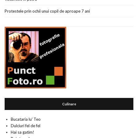
Protestele prin ochii unui copil de aproape 7 ani
Culinare
Bucataria lu' Teo
Dulciuri fel de fel
Hai sa gatim!