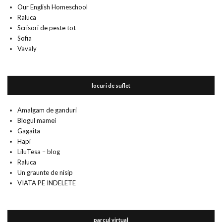
Our English Homeschool
Raluca
Scrisori de peste tot
Sofia
Vavaly
locuri de suflet
Amalgam de ganduri
Blogul mamei
Gagaita
Hapi
LiluTesa – blog
Raluca
Un graunte de nisip
VIATA PE INDELETE
parcul virtual