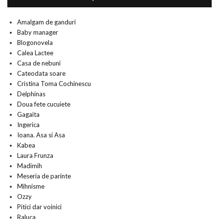
Amalgam de ganduri
Baby manager
Blogonovela
Calea Lactee
Casa de nebuni
Cateodata soare
Cristina Toma Cochinescu
Delphinas
Doua fete cucuiete
Gagaita
Ingerica
Ioana. Asa si Asa
Kabea
Laura Frunza
Madimih
Meseria de parinte
Mihnisme
Ozzy
Pitici dar voinici
Raluca