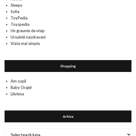
Sleepy
Sofia
ToyPedia
Toyspedia
Un graunte de nisip
Ursuletii nazdravani
Viata mai simpla
Shopping
Am copil
Baby Orajel
Lilutesa
Arhiva
Arhiva