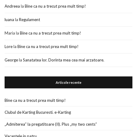
Andreea
la
Bine ca nu a trecut prea mult timp!
luana
la
Regulament
Maria
la
Bine ca nu a trecut prea mult timp!
Lore
la
Bine ca nu a trecut prea mult timp!
George
la
Sanatatea lor. Dorinta mea cea mai arzatoare.
Articole recente
Bine ca nu a trecut prea mult timp!
Clubul de Karting Bucuresti. e-Karting
„Admiterea” la pregatitoare (II). Plus „my two cents”
Vacantele in patru