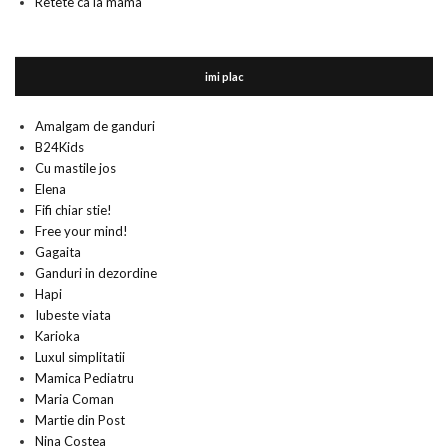
Retete ca la mama
imi plac
Amalgam de ganduri
B24Kids
Cu mastile jos
Elena
Fifi chiar stie!
Free your mind!
Gagaita
Ganduri in dezordine
Hapi
Iubeste viata
Karioka
Luxul simplitatii
Mamica Pediatru
Maria Coman
Martie din Post
Nina Costea