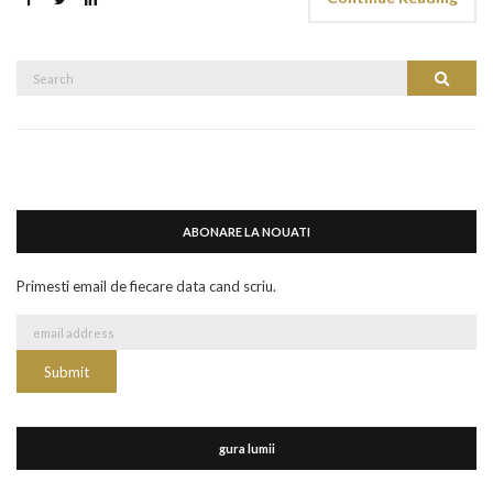
Search
Search
for:
ABONARE LA NOUATI
Primesti email de fiecare data cand scriu.
gura lumii