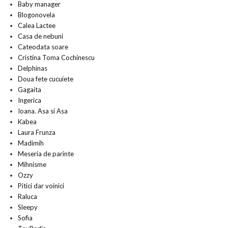
Baby manager
Blogonovela
Calea Lactee
Casa de nebuni
Cateodata soare
Cristina Toma Cochinescu
Delphinas
Doua fete cucuiete
Gagaita
Ingerica
Ioana. Asa si Asa
Kabea
Laura Frunza
Madimih
Meseria de parinte
Mihnisme
Ozzy
Pitici dar voinici
Raluca
Sleepy
Sofia