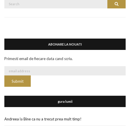
Search
Search
for:
ABONARE LA NOUATI
Primesti email de fiecare data cand scriu.
gura lumii
Andreea
la
Bine ca nu a trecut prea mult timp!