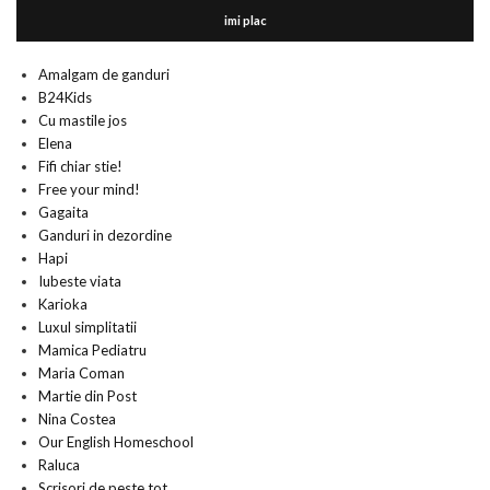
imi plac
Amalgam de ganduri
B24Kids
Cu mastile jos
Elena
Fifi chiar stie!
Free your mind!
Gagaita
Ganduri in dezordine
Hapi
Iubeste viata
Karioka
Luxul simplitatii
Mamica Pediatru
Maria Coman
Martie din Post
Nina Costea
Our English Homeschool
Raluca
Scrisori de peste tot