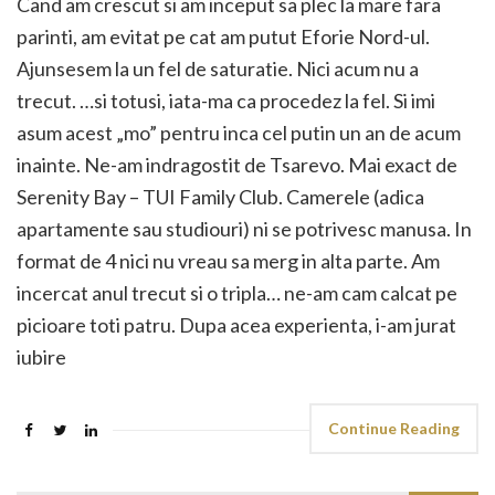
Cand am crescut si am inceput sa plec la mare fara
parinti, am evitat pe cat am putut Eforie Nord-ul.
Ajunsesem la un fel de saturatie. Nici acum nu a
trecut. …si totusi, iata-ma ca procedez la fel. Si imi
asum acest „mo” pentru inca cel putin un an de acum
inainte. Ne-am indragostit de Tsarevo. Mai exact de
Serenity Bay – TUI Family Club. Camerele (adica
apartamente sau studiouri) ni se potrivesc manusa. In
format de 4 nici nu vreau sa merg in alta parte. Am
incercat anul trecut si o tripla… ne-am cam calcat pe
picioare toti patru. Dupa acea experienta, i-am jurat
iubire
Continue Reading