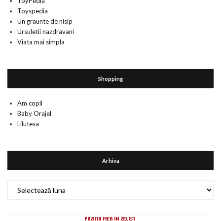
ToyPedia
Toyspedia
Un graunte de nisip
Ursuletii nazdravani
Viata mai simpla
Shopping
Am copil
Baby Orajel
Lilutesa
Arhiva
Arhiva