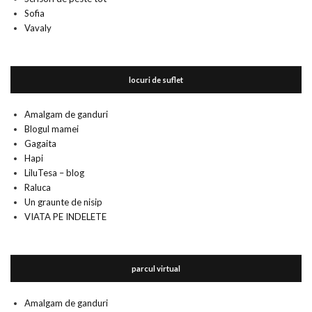
Sofia
Vavaly
locuri de suflet
Amalgam de ganduri
Blogul mamei
Gagaita
Hapi
LiluTesa – blog
Raluca
Un graunte de nisip
VIATA PE INDELETE
parcul virtual
Amalgam de ganduri