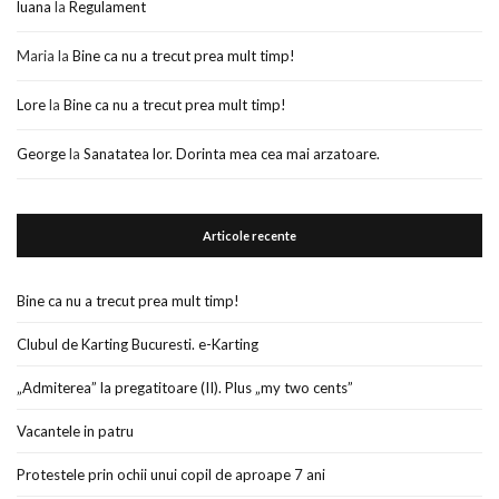
luana
la
Regulament
Maria
la
Bine ca nu a trecut prea mult timp!
Lore
la
Bine ca nu a trecut prea mult timp!
George
la
Sanatatea lor. Dorinta mea cea mai arzatoare.
Articole recente
Bine ca nu a trecut prea mult timp!
Clubul de Karting Bucuresti. e-Karting
„Admiterea” la pregatitoare (II). Plus „my two cents”
Vacantele in patru
Protestele prin ochii unui copil de aproape 7 ani