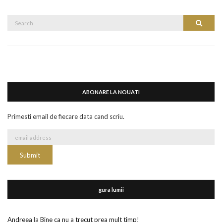
Search
Search
for:
ABONARE LA NOUATI
Primesti email de fiecare data cand scriu.
gura lumii
Andreea
la
Bine ca nu a trecut prea mult timp!