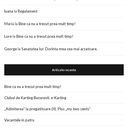
luana
la
Regulament
Maria
la
Bine ca nu a trecut prea mult timp!
Lore
la
Bine ca nu a trecut prea mult timp!
George
la
Sanatatea lor. Dorinta mea cea mai arzatoare.
Articole recente
Bine ca nu a trecut prea mult timp!
Clubul de Karting Bucuresti. e-Karting
„Admiterea” la pregatitoare (II). Plus „my two cents”
Vacantele in patru