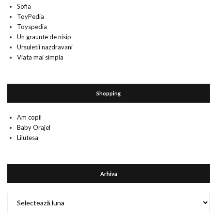
Sofia
ToyPedia
Toyspedia
Un graunte de nisip
Ursuletii nazdravani
Viata mai simpla
Shopping
Am copil
Baby Orajel
Lilutesa
Arhiva
Arhiva