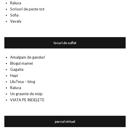
Raluca
Scrisori de peste tot
Sofia
Vavaly
locuri de suflet
Amalgam de ganduri
Blogul mamei
Gagaita
Hapi
LiluTesa – blog
Raluca
Un graunte de nisip
VIATA PE INDELETE
parcul virtual