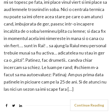
mi se topesc pe fata, imi place vinul viert si imi place sa
aud lemnele trosnind in soba. Nici o centrala termica
nu poate sa imi ofere acea stare pe care o am atunci
cand, imbujorata de ger, pasesc intr-o incapere
incalzita de o soba/semineu/plita cu lemne; si daca fix
in momentul acela imi nimereste in mana si o cana cu
vin fiert…. sunt in Rai! .. sa ajung la Raiul meu personal
trebuie musai sa fiu activa… adicatelea nu stau in ger
ca o „pitzi”. Patinez, fac drumetii.. candva chiar
incercam sa schiez. Le luam pe rand; #schiem m-a
facut sa ma autoevaluez: Patinaj: Am pus prima data
patinele in picioare cam pe la 25 de ani. Si de atunci nu
las nici un sezon sa imi scape fara […]
Continue Reading