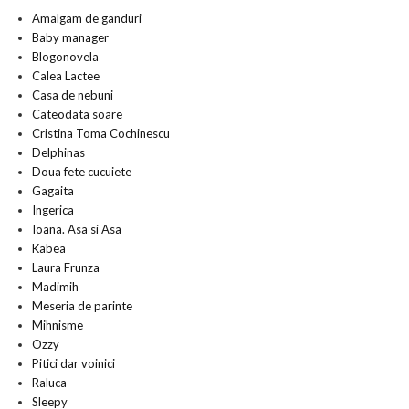
Amalgam de ganduri
Baby manager
Blogonovela
Calea Lactee
Casa de nebuni
Cateodata soare
Cristina Toma Cochinescu
Delphinas
Doua fete cucuiete
Gagaita
Ingerica
Ioana. Asa si Asa
Kabea
Laura Frunza
Madimih
Meseria de parinte
Mihnisme
Ozzy
Pitici dar voinici
Raluca
Sleepy