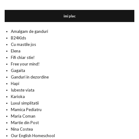
imi plac
Amalgam de ganduri
B24Kids
Cu mastile jos
Elena
Fifi chiar stie!
Free your mind!
Gagaita
Ganduri in dezordine
Hapi
Iubeste viata
Karioka
Luxul simplitatii
Mamica Pediatru
Maria Coman
Martie din Post
Nina Costea
Our English Homeschool