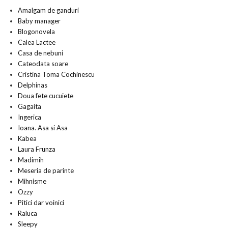
Amalgam de ganduri
Baby manager
Blogonovela
Calea Lactee
Casa de nebuni
Cateodata soare
Cristina Toma Cochinescu
Delphinas
Doua fete cucuiete
Gagaita
Ingerica
Ioana. Asa si Asa
Kabea
Laura Frunza
Madimih
Meseria de parinte
Mihnisme
Ozzy
Pitici dar voinici
Raluca
Sleepy