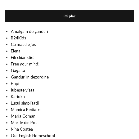
imi plac
Amalgam de ganduri
B24Kids
Cu mastile jos
Elena
Fifi chiar stie!
Free your mind!
Gagaita
Ganduri in dezordine
Hapi
Iubeste viata
Karioka
Luxul simplitatii
Mamica Pediatru
Maria Coman
Martie din Post
Nina Costea
Our English Homeschool