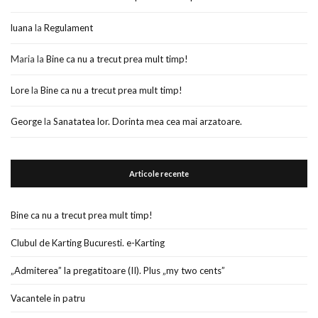
luana
la
Regulament
Maria
la
Bine ca nu a trecut prea mult timp!
Lore
la
Bine ca nu a trecut prea mult timp!
George
la
Sanatatea lor. Dorinta mea cea mai arzatoare.
Articole recente
Bine ca nu a trecut prea mult timp!
Clubul de Karting Bucuresti. e-Karting
„Admiterea” la pregatitoare (II). Plus „my two cents”
Vacantele in patru