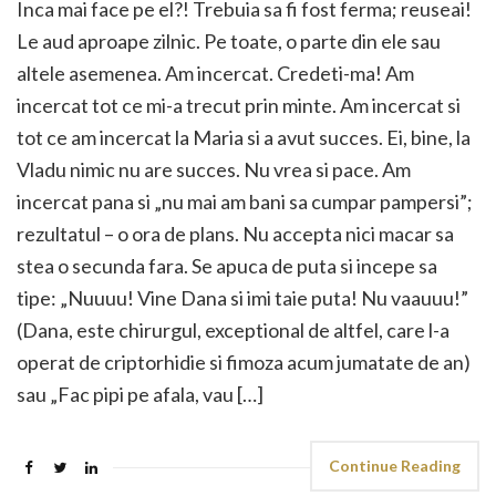
Inca mai face pe el?! Trebuia sa fi fost ferma; reuseai!
Le aud aproape zilnic. Pe toate, o parte din ele sau
altele asemenea. Am incercat. Credeti-ma! Am
incercat tot ce mi-a trecut prin minte. Am incercat si
tot ce am incercat la Maria si a avut succes. Ei, bine, la
Vladu nimic nu are succes. Nu vrea si pace. Am
incercat pana si „nu mai am bani sa cumpar pampersi”;
rezultatul – o ora de plans. Nu accepta nici macar sa
stea o secunda fara. Se apuca de puta si incepe sa
tipe: „Nuuuu! Vine Dana si imi taie puta! Nu vaauuu!”
(Dana, este chirurgul, exceptional de altfel, care l-a
operat de criptorhidie si fimoza acum jumatate de an)
sau „Fac pipi pe afala, vau […]
Continue Reading