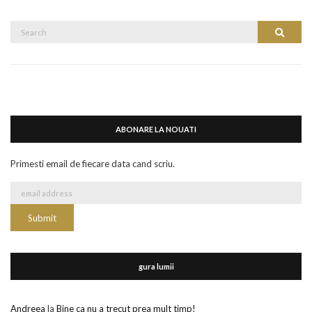
Search
Search
for:
ABONARE LA NOUATI
Primesti email de fiecare data cand scriu.
gura lumii
Andreea
la
Bine ca nu a trecut prea mult timp!