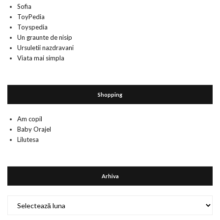
Sofia
ToyPedia
Toyspedia
Un graunte de nisip
Ursuletii nazdravani
Viata mai simpla
Shopping
Am copil
Baby Orajel
Lilutesa
Arhiva
Arhiva