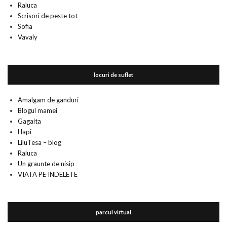
Raluca
Scrisori de peste tot
Sofia
Vavaly
locuri de suflet
Amalgam de ganduri
Blogul mamei
Gagaita
Hapi
LiluTesa – blog
Raluca
Un graunte de nisip
VIATA PE INDELETE
parcul virtual