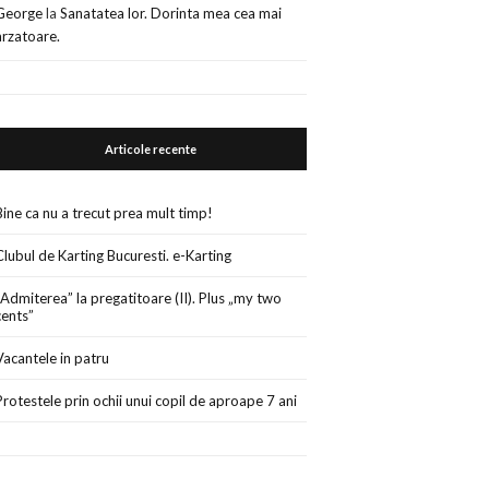
George
la
Sanatatea lor. Dorinta mea cea mai
arzatoare.
Articole recente
Bine ca nu a trecut prea mult timp!
Clubul de Karting Bucuresti. e-Karting
„Admiterea” la pregatitoare (II). Plus „my two
cents”
Vacantele in patru
Protestele prin ochii unui copil de aproape 7 ani