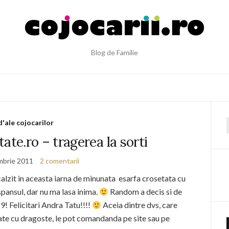
Blog de Familie
d'ale cojocarilor
f
te.ro – tragerea la sorti
mbrie 2011
2 comentarii
calzit in aceasta iarna de minunata esarfa crosetata cu
pansul, dar nu ma lasa inima.
Random a decis si de
! Felicitari Andra Tatu!!!!
Aceia dintre dvs, care
ate cu dragoste, le pot comandanda pe site sau pe