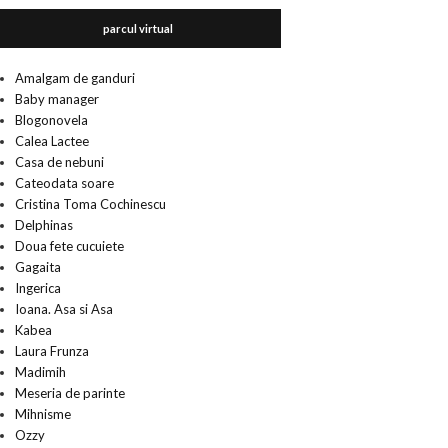
parcul virtual
Amalgam de ganduri
Baby manager
Blogonovela
Calea Lactee
Casa de nebuni
Cateodata soare
Cristina Toma Cochinescu
Delphinas
Doua fete cucuiete
Gagaita
Ingerica
Ioana. Asa si Asa
Kabea
Laura Frunza
Madimih
Meseria de parinte
Mihnisme
Ozzy