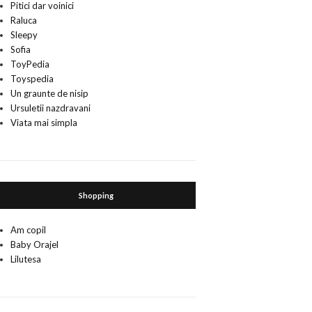
Pitici dar voinici
Raluca
Sleepy
Sofia
ToyPedia
Toyspedia
Un graunte de nisip
Ursuletii nazdravani
Viata mai simpla
Shopping
Am copil
Baby Orajel
Lilutesa