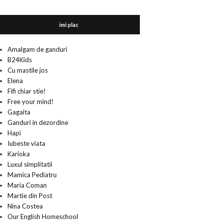
imi plac
Amalgam de ganduri
B24Kids
Cu mastile jos
Elena
Fifi chiar stie!
Free your mind!
Gagaita
Ganduri in dezordine
Hapi
Iubeste viata
Karioka
Luxul simplitatii
Mamica Pediatru
Maria Coman
Martie din Post
Nina Costea
Our English Homeschool