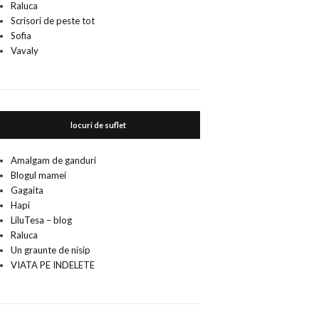
Raluca
Scrisori de peste tot
Sofia
Vavaly
locuri de suflet
Amalgam de ganduri
Blogul mamei
Gagaita
Hapi
LiluTesa – blog
Raluca
Un graunte de nisip
VIATA PE INDELETE