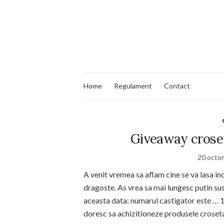
Home
Regulament
Contact
Giveaway croseta
20 octo
A venit vremea sa aflam cine se va lasa in
dragoste. As vrea sa mai lungesc putin sus
aceasta data: numarul castigator este … 19
doresc sa achizitioneze produsele croset