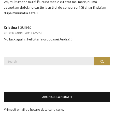
vai, multumesc mult! Bucuria mea e cu atat mai mare, nu ma
asteptam defel, nu castig la astfel de concursuri. Si chiar jinduiam
dupa minunatia asta:)
spune:
Cristina
20 OCTOMBRIE 2011 LA 22:55
No luck again…Felicitari norocoasei Andra!:)
Search
Search
for:
ABONARE LA NOUATI
Primesti email de fiecare data cand scriu.