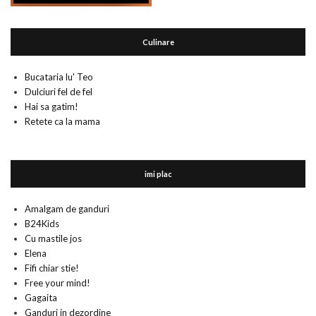
Culinare
Bucataria lu' Teo
Dulciuri fel de fel
Hai sa gatim!
Retete ca la mama
imi plac
Amalgam de ganduri
B24Kids
Cu mastile jos
Elena
Fifi chiar stie!
Free your mind!
Gagaita
Ganduri in dezordine