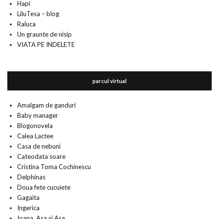
Hapi
LiluTesa – blog
Raluca
Un graunte de nisip
VIATA PE INDELETE
parcul virtual
Amalgam de ganduri
Baby manager
Blogonovela
Calea Lactee
Casa de nebuni
Cateodata soare
Cristina Toma Cochinescu
Delphinas
Doua fete cucuiete
Gagaita
Ingerica
Ioana. Asa si Asa