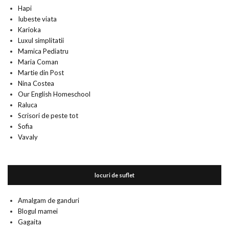
Hapi
Iubeste viata
Karioka
Luxul simplitatii
Mamica Pediatru
Maria Coman
Martie din Post
Nina Costea
Our English Homeschool
Raluca
Scrisori de peste tot
Sofia
Vavaly
locuri de suflet
Amalgam de ganduri
Blogul mamei
Gagaita