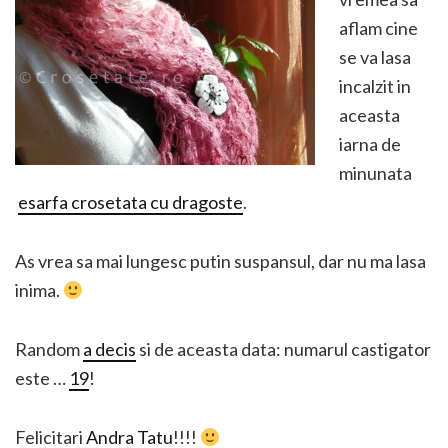
aflam cine
se va lasa
incalzit in
aceasta
iarna de
minunata
esarfa crosetata cu dragoste
.
As vrea sa mai lungesc putin suspansul, dar nu ma lasa
inima.
Random
a decis
si de aceasta data: numarul castigator
este …
19
!
Felicitari
Andra Tatu
!!!!