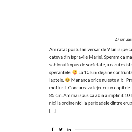
27 ianuar
Am ratat postul aniversar de 9 luni si pe ce
cateva din ispravile Mariei. Speram ca ma
sablonul impus de societate, a carui exist
sperantele.
La 10 luni deja ne confrunta
laptele.
Mananca orice nu este alb. Prob
mofturit. Concureaza lejer cu un copil de 
85 cm. Am mai spus ca abia a implinit 10 lu
nici la ordine nici la perioadele dintre eru
[…]