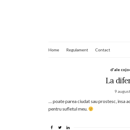
Home
Regulament
Contact
d'ale cojo
La dife
9 augus
… poate parea ciudat sau prostesc, insa a
pentru sufletul meu.