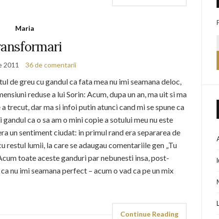
Maria
ansformari
e 2011
36 de comentarii
ul de greu cu gandul ca fata mea nu imi seamana deloc,
mensiuni reduse a lui Sorin: Acum, dupa un an, ma uit si ma
a trecut, dar ma si infoi putin atunci cand mi se spune ca
i gandul ca o sa am o mini copie a sotului meu nu este
era un sentiment ciudat: in primul rand era separarea de
 cu restul lumii, la care se adaugau comentariile gen „Tu
. Acum toate aceste ganduri par nebunesti insa, post-
 ca nu imi seamana perfect – acum o vad ca pe un mix
Continue Reading