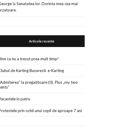
George
la
Sanatatea lor. Dorinta mea cea mai
arzatoare.
Articole recente
Bine ca nu a trecut prea mult timp!
Clubul de Karting Bucuresti. e-Karting
„Admiterea” la pregatitoare (II). Plus „my two
cents”
Vacantele in patru
Protestele prin ochii unui copil de aproape 7 ani