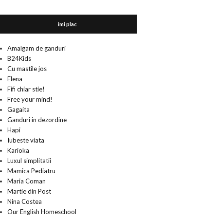
imi plac
Amalgam de ganduri
B24Kids
Cu mastile jos
Elena
Fifi chiar stie!
Free your mind!
Gagaita
Ganduri in dezordine
Hapi
Iubeste viata
Karioka
Luxul simplitatii
Mamica Pediatru
Maria Coman
Martie din Post
Nina Costea
Our English Homeschool