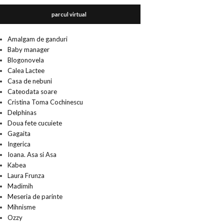
parcul virtual
Amalgam de ganduri
Baby manager
Blogonovela
Calea Lactee
Casa de nebuni
Cateodata soare
Cristina Toma Cochinescu
Delphinas
Doua fete cucuiete
Gagaita
Ingerica
Ioana. Asa si Asa
Kabea
Laura Frunza
Madimih
Meseria de parinte
Mihnisme
Ozzy