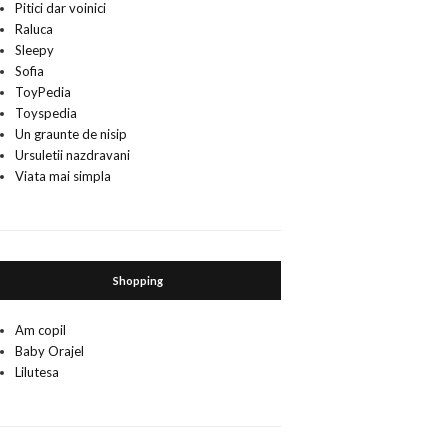
Pitici dar voinici
Raluca
Sleepy
Sofia
ToyPedia
Toyspedia
Un graunte de nisip
Ursuletii nazdravani
Viata mai simpla
Shopping
Am copil
Baby Orajel
Lilutesa