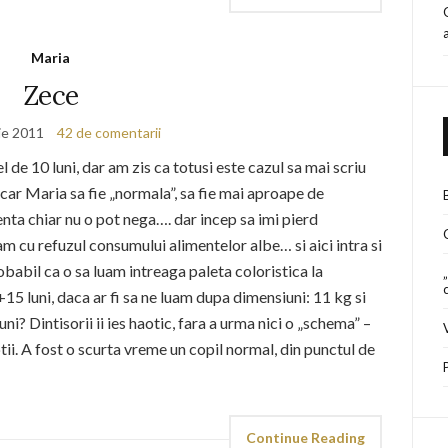
Maria
Zece
ie 2011
42 de comentarii
l de 10 luni, dar am zis ca totusi este cazul sa mai scriu
car Maria sa fie „normala”, sa fie mai aproape de
enta chiar nu o pot nega…. dar incep sa imi pierd
m cu refuzul consumului alimentelor albe… si aici intra si
abil ca o sa luam intreaga paleta coloristica la
+15 luni, daca ar fi sa ne luam dupa dimensiuni: 11 kg si
ni? Dintisorii ii ies haotic, fara a urma nici o „schema” –
ptii. A fost o scurta vreme un copil normal, din punctul de
Continue Reading