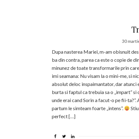
Tr
30 marti
Dupa nasterea Mariei, m-am obisnuit dest
ba din contra, parea ca este o copie de di
minunez de toate transformarile prin care 
imi seamana: Nu visam la o mini-me, si nic
absolut deloc inspaimantator, dar atunci 
burta si faptul ca trebuia sa o „impart” si
unde erai cand Sorin a facut-o pe fii-ta?”
partum le simteam foarte „intens”.
Stiu
perfect […]