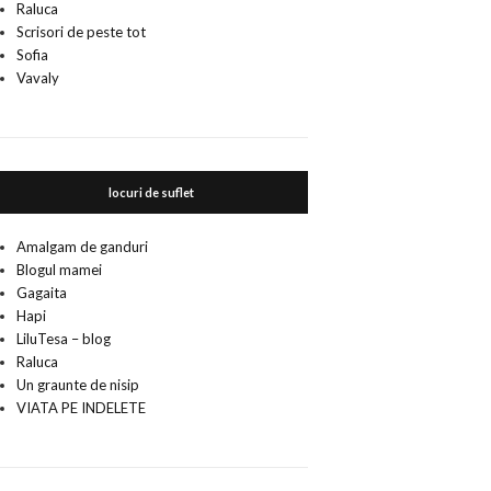
Raluca
Scrisori de peste tot
Sofia
Vavaly
locuri de suflet
Amalgam de ganduri
Blogul mamei
Gagaita
Hapi
LiluTesa – blog
Raluca
Un graunte de nisip
VIATA PE INDELETE