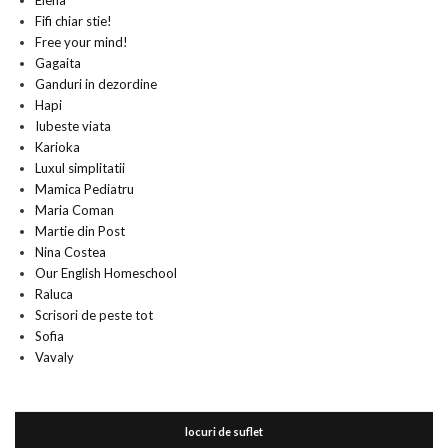
Elena
Fifi chiar stie!
Free your mind!
Gagaita
Ganduri in dezordine
Hapi
Iubeste viata
Karioka
Luxul simplitatii
Mamica Pediatru
Maria Coman
Martie din Post
Nina Costea
Our English Homeschool
Raluca
Scrisori de peste tot
Sofia
Vavaly
locuri de suflet