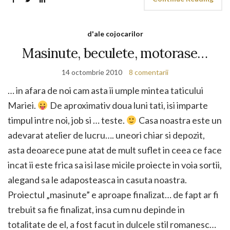
d'ale cojocarilor
Masinute, beculete, motorase…
14 octombrie 2010
8 comentarii
… in afara de noi cam asta ii umple mintea taticului
Mariei.
De aproximativ doua luni tati, isi imparte
timpul intre noi, job si … teste.
Casa noastra este un
adevarat atelier de lucru…. uneori chiar si depozit,
asta deoarece pune atat de mult suflet in ceea ce face
incat ii este frica sa isi lase micile proiecte in voia sortii,
alegand sa le adaposteasca in casuta noastra.
Proiectul „masinute” e aproape finalizat… de fapt ar fi
trebuit sa fie finalizat, insa cum nu depinde in
totalitate de el, a fost facut in dulcele stil romanesc…