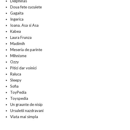
Delphinas
Doua fete cucuiete
Gagaita
Ingerica
Ioana. Asa si Asa
Kabea
Laura Frunza
Madimih
Meseria de parinte
Mihnisme
Ozzy
Pitici dar voinici
Raluca
Sleepy
Sofia
ToyPedia
Toyspedia
Un graunte de nisip
Ursuletii nazdravani
Viata mai simpla