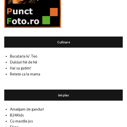
Culinare
Bucataria lu' Teo
Dulciuri fel de fel
Hai sa gatim!
Retete ca la mama
imi plac
Amalgam de ganduri
B24Kids
Cu mastile jos