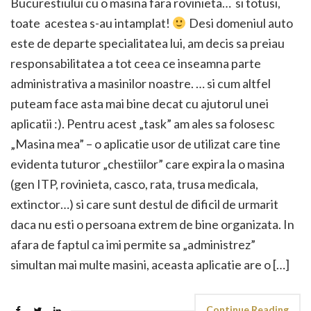
Bucurestiului cu o masina fara rovinieta… si totusi,
toate acestea s-au intamplat!
Desi domeniul auto
este de departe specialitatea lui, am decis sa preiau
responsabilitatea a tot ceea ce inseamna parte
administrativa a masinilor noastre. … si cum altfel
puteam face asta mai bine decat cu ajutorul unei
aplicatii :). Pentru acest „task” am ales sa folosesc
„Masina mea” – o aplicatie usor de utilizat care tine
evidenta tuturor „chestiilor” care expira la o masina
(gen ITP, rovinieta, casco, rata, trusa medicala,
extinctor…) si care sunt destul de dificil de urmarit
daca nu esti o persoana extrem de bine organizata. In
afara de faptul ca imi permite sa „administrez”
simultan mai multe masini, aceasta aplicatie are o […]
Continue Reading