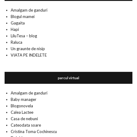
Amalgam de ganduri
Blogul mamei
Gagaita
Hapi
LiluTesa – blog
Raluca
Un graunte de nisip
VIATA PE INDELETE
parcul virtual
Amalgam de ganduri
Baby manager
Blogonovela
Calea Lactee
Casa de nebuni
Cateodata soare
Cristina Toma Cochinescu