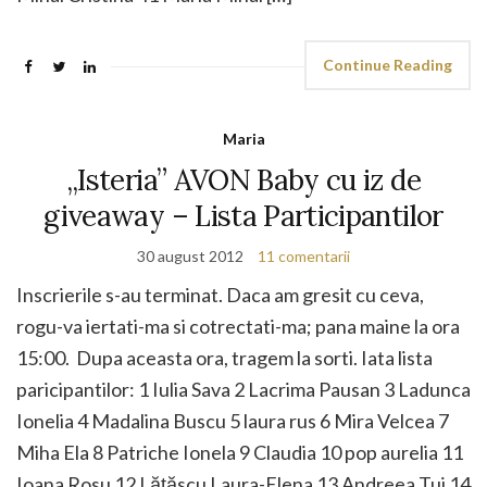
Continue Reading
Maria
„Isteria” AVON Baby cu iz de
giveaway – Lista Participantilor
30 august 2012
11 comentarii
Inscrierile s-au terminat. Daca am gresit cu ceva,
rogu-va iertati-ma si cotrectati-ma; pana maine la ora
15:00. Dupa aceasta ora, tragem la sorti. Iata lista
paricipantilor: 1 Iulia Sava 2 Lacrima Pausan 3 Ladunca
Ionelia 4 Madalina Buscu 5 laura rus 6 Mira Velcea 7
Miha Ela 8 Patriche Ionela 9 Claudia 10 pop aurelia 11
Ioana Rosu 12 Lățăscu Laura-Elena 13 Andreea Tui 14