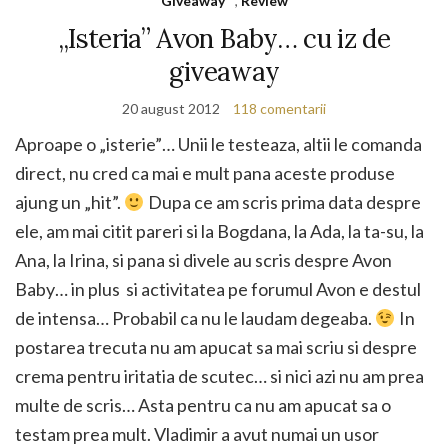
Giveaway
,
Review
„Isteria” Avon Baby… cu iz de
giveaway
20 august 2012
118 comentarii
Aproape o „isterie”… Unii le testeaza, altii le comanda
direct, nu cred ca mai e mult pana aceste produse
ajung un „hit”.
Dupa ce am scris prima data despre
ele, am mai citit pareri si la Bogdana, la Ada, la ta-su, la
Ana, la Irina, si pana si divele au scris despre Avon
Baby… in plus si activitatea pe forumul Avon e destul
de intensa… Probabil ca nu le laudam degeaba.
In
postarea trecuta nu am apucat sa mai scriu si despre
crema pentru iritatia de scutec… si nici azi nu am prea
multe de scris… Asta pentru ca nu am apucat sa o
testam prea mult. Vladimir a avut numai un usor