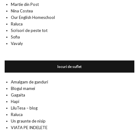
Martie din Post
Nina Costea
Our English Homeschool
Raluca
Scrisori de peste tot
Sofia
Vavaly
locuri de suflet
Amalgam de ganduri
Blogul mamei
Gagaita
Hapi
LiluTesa – blog
Raluca
Un graunte de nisip
VIATA PE INDELETE