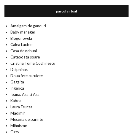
parcul virtual
Amalgam de ganduri
Baby manager
Blogonovela
Calea Lactee
Casa de nebuni
Cateodata soare
Cristina Toma Cochinescu
Delphinas
Doua fete cucuiete
Gagaita
Ingerica
Ioana. Asa si Asa
Kabea
Laura Frunza
Madimih
Meseria de parinte
Mihnisme
Ozzy