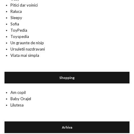
Pitici dar voinici
Raluca
Sleepy
Sofia
ToyPedia
Toyspedia
Un graunte de nisip
Ursuletii nazdravani
Viata mai simpla
Shopping
Am copil
Baby Orajel
Lilutesa
Arhiva