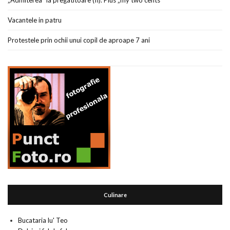
„Admiterea” la pregatitoare (II). Plus „my two cents”
Vacantele in patru
Protestele prin ochii unui copil de aproape 7 ani
Culinare
Bucataria lu' Teo