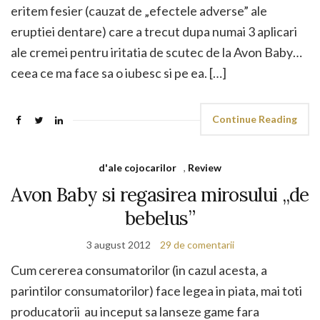
eritem fesier (cauzat de „efectele adverse” ale
eruptiei dentare) care a trecut dupa numai 3 aplicari
ale cremei pentru iritatia de scutec de la Avon Baby…
ceea ce ma face sa o iubesc si pe ea. […]
Continue Reading
d'ale cojocarilor
,
Review
Avon Baby si regasirea mirosului „de
bebelus”
3 august 2012
29 de comentarii
Cum cererea consumatorilor (in cazul acesta, a
parintilor consumatorilor) face legea in piata, mai toti
producatorii au inceput sa lanseze game fara