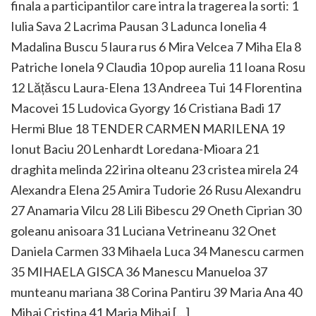
finala a participantilor care intra la tragerea la sorti: 1
Iulia Sava 2 Lacrima Pausan 3 Ladunca Ionelia 4
Madalina Buscu 5 laura rus 6 Mira Velcea 7 Miha Ela 8
Patriche Ionela 9 Claudia 10 pop aurelia 11 Ioana Rosu
12 Lățăscu Laura-Elena 13 Andreea Tui 14 Florentina
Macovei 15 Ludovica Gyorgy 16 Cristiana Badi 17
Hermi Blue 18 TENDER CARMEN MARILENA 19
Ionut Baciu 20 Lenhardt Loredana-Mioara 21
draghita melinda 22 irina olteanu 23 cristea mirela 24
Alexandra Elena 25 Amira Tudorie 26 Rusu Alexandru
27 Anamaria Vilcu 28 Lili Bibescu 29 Oneth Ciprian 30
goleanu anisoara 31 Luciana Vetrineanu 32 Onet
Daniela Carmen 33 Mihaela Luca 34 Manescu carmen
35 MIHAELA GISCA 36 Manescu Manueloa 37
munteanu mariana 38 Corina Pantiru 39 Maria Ana 40
Mihai Cristina 41 Maria Mihai […]