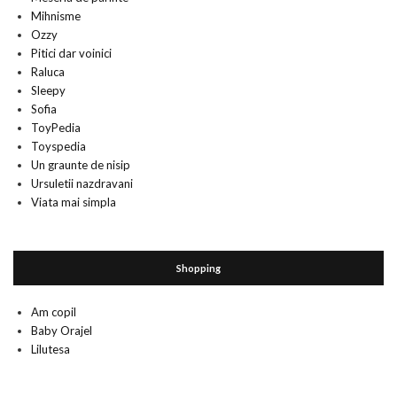
Mihnisme
Ozzy
Pitici dar voinici
Raluca
Sleepy
Sofia
ToyPedia
Toyspedia
Un graunte de nisip
Ursuletii nazdravani
Viata mai simpla
Shopping
Am copil
Baby Orajel
Lilutesa