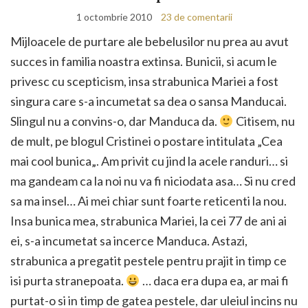
1 octombrie 2010
23 de comentarii
Mijloacele de purtare ale bebelusilor nu prea au avut
succes in familia noastra extinsa. Bunicii, si acum le
privesc cu scepticism, insa strabunica Mariei a fost
singura care s-a incumetat sa dea o sansa Manducai.
Slingul nu a convins-o, dar Manduca da.
Citisem, nu
de mult, pe blogul Cristinei o postare intitulata „Cea
mai cool bunica„. Am privit cu jind la acele randuri… si
ma gandeam ca la noi nu va fi niciodata asa… Si nu cred
sa ma insel… Ai mei chiar sunt foarte reticenti la nou.
Insa bunica mea, strabunica Mariei, la cei 77 de ani ai
ei, s-a incumetat sa incerce Manduca. Astazi,
strabunica a pregatit pestele pentru prajit in timp ce
isi purta stranepoata.
… daca era dupa ea, ar mai fi
purtat-o si in timp de gatea pestele, dar uleiul incins nu