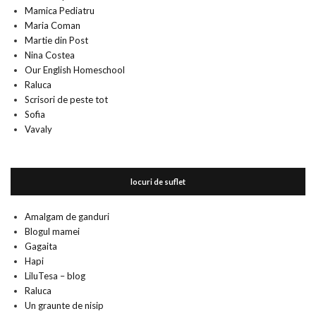
Mamica Pediatru
Maria Coman
Martie din Post
Nina Costea
Our English Homeschool
Raluca
Scrisori de peste tot
Sofia
Vavaly
locuri de suflet
Amalgam de ganduri
Blogul mamei
Gagaita
Hapi
LiluTesa – blog
Raluca
Un graunte de nisip