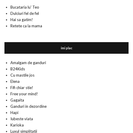
Bucataria lu' Teo
Dulciuri fel de fel
Hai sa gatim!
Retete ca la mama
imi plac
Amalgam de ganduri
B24Kids
Cu mastile jos
Elena
Fifi chiar stie!
Free your mind!
Gagaita
Ganduri in dezordine
Hapi
Iubeste viata
Karioka
Luxul simplitatii