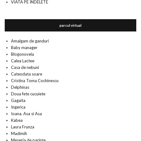
VIATA PE INDELETE
parcul virtual
Amalgam de ganduri
Baby manager
Blogonovela
Calea Lactee
Casa de nebuni
Cateodata soare
Cristina Toma Cochinescu
Delphinas
Doua fete cucuiete
Gagaita
Ingerica
Ioana. Asa si Asa
Kabea
Laura Frunza
Madimih
Meseria de parinte