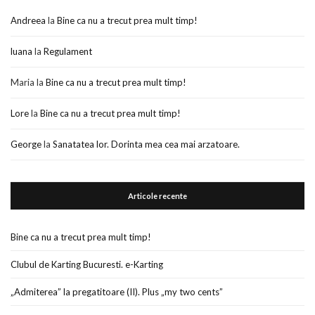
Andreea
la
Bine ca nu a trecut prea mult timp!
luana
la
Regulament
Maria
la
Bine ca nu a trecut prea mult timp!
Lore
la
Bine ca nu a trecut prea mult timp!
George
la
Sanatatea lor. Dorinta mea cea mai arzatoare.
Articole recente
Bine ca nu a trecut prea mult timp!
Clubul de Karting Bucuresti. e-Karting
„Admiterea” la pregatitoare (II). Plus „my two cents”