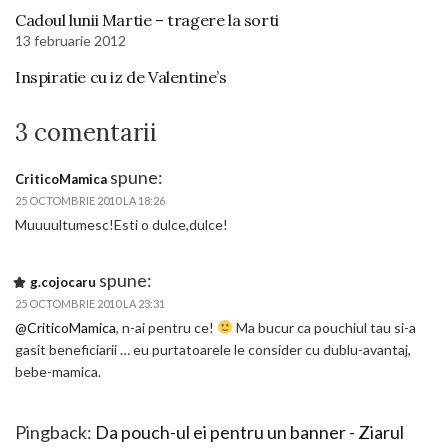
Cadoul lunii Martie – tragere la sorti
13 februarie 2012
Inspiratie cu iz de Valentine’s
3 comentarii
spune:
CriticoMamica
25 OCTOMBRIE 2010 LA 18:26
Muuuultumesc!Esti o dulce,dulce!
spune:
g.cojocaru
25 OCTOMBRIE 2010 LA 23:31
@CriticoMamica
, n-ai pentru ce!
Ma bucur ca pouchiul tau si-a
gasit beneficiarii … eu purtatoarele le consider cu dublu-avantaj,
bebe-mamica.
Pingback:
Da pouch-ul ei pentru un banner - Ziarul