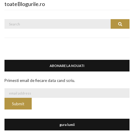
toateBlogurile.ro
Search
Search
for:
ABONARE LA NOUATI
Primesti email de fiecare data cand scriu.
gura lumii