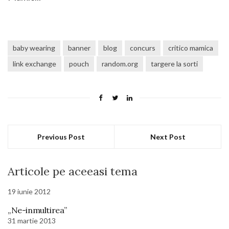
baby wearing
banner
blog
concurs
critico mamica
link exchange
pouch
random.org
targere la sorti
Previous Post
Next Post
Articole pe aceeasi tema
19 iunie 2012
„Ne-inmultirea”
31 martie 2013