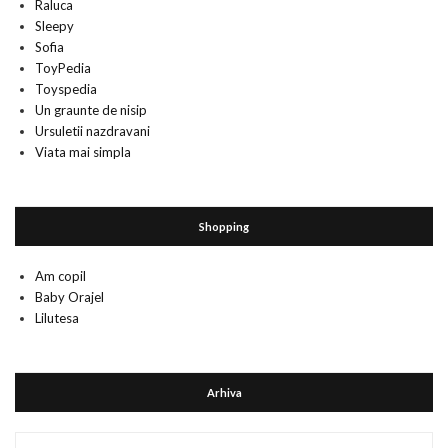
Raluca
Sleepy
Sofia
ToyPedia
Toyspedia
Un graunte de nisip
Ursuletii nazdravani
Viata mai simpla
Shopping
Am copil
Baby Orajel
Lilutesa
Arhiva
Arhiva