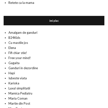
Retete ca la mama
imi plac
Amalgam de ganduri
B24Kids
Cu mastile jos
Elena
Fifi chiar stie!
Free your mind!
Gagaita
Ganduri in dezordine
Hapi
Iubeste viata
Karioka
Luxul simplitatii
Mamica Pediatru
Maria Coman
Martie din Post