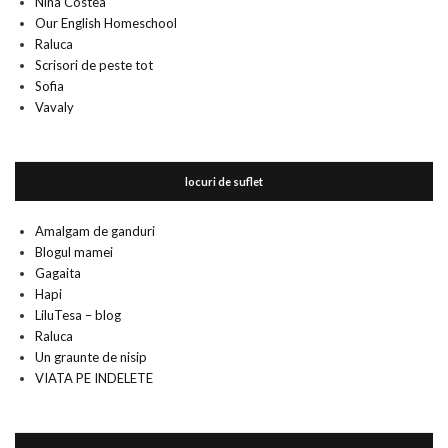
Nina Costea
Our English Homeschool
Raluca
Scrisori de peste tot
Sofia
Vavaly
locuri de suflet
Amalgam de ganduri
Blogul mamei
Gagaita
Hapi
LiluTesa – blog
Raluca
Un graunte de nisip
VIATA PE INDELETE