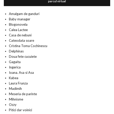
parcul virtual
Amalgam de ganduri
Baby manager
Blogonovela
Calea Lactee
Casa de nebuni
Cateodata soare
Cristina Toma Cochinescu
Delphinas
Doua fete cucuiete
Gagaita
Ingerica
Ioana. Asa si Asa
Kabea
Laura Frunza
Madimih
Meseria de parinte
Mihnisme
Ozzy
Pitici dar voinici