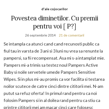
d'ale cojocarilor
Povestea diminetilor. Cu premii
pentru voi [ P?]
26 septembrie 2014
21 de comentarii
Se intampla ca atunci cand cand recunosti public ca
fiul tau in varsta de 3 ani si 3 luni nu vrea sa renunte la
pampersi, sa fii recompensat. Asa mi s-a intamplat mie.
Pampers mi-a trimis sa testez noul Pampers Active
Baby si noile servetele umede Pampers Sensitive
Wipes. Si in plus mi-au promis ca vor facilita si testarea
noilor scutece de catre cinci dintre cititorii mei. N-am
putut sa refuz oferta! In primul rand pentru ca noi
folosim Pampers si in al doilea rand pentru ca stiu ca
printre cititorii mei am macar cinci care folosesc