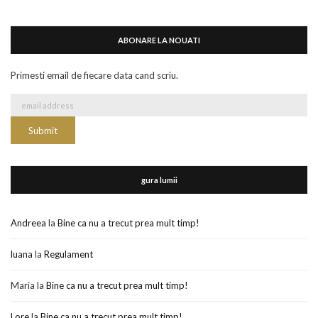
ABONARE LA NOUATI
Primesti email de fiecare data cand scriu.
gura lumii
Andreea
la
Bine ca nu a trecut prea mult timp!
luana
la
Regulament
Maria
la
Bine ca nu a trecut prea mult timp!
Lore
la
Bine ca nu a trecut prea mult timp!