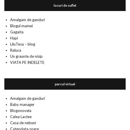
locuri de suflet
Amalgam de ganduri
Blogul mamei
Gagaita
Hapi
LiluTesa – blog
Raluca
Un graunte de nisip
VIATA PE INDELETE
parcul virtual
Amalgam de ganduri
Baby manager
Blogonovela
Calea Lactee
Casa de nebuni
Cateodata soare