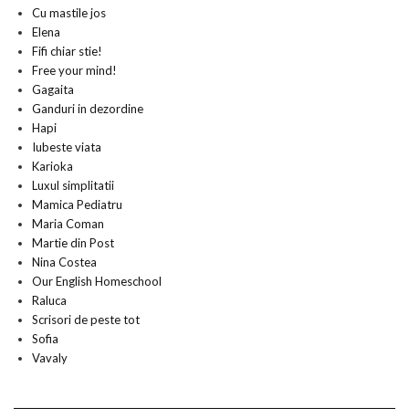
Cu mastile jos
Elena
Fifi chiar stie!
Free your mind!
Gagaita
Ganduri in dezordine
Hapi
Iubeste viata
Karioka
Luxul simplitatii
Mamica Pediatru
Maria Coman
Martie din Post
Nina Costea
Our English Homeschool
Raluca
Scrisori de peste tot
Sofia
Vavaly