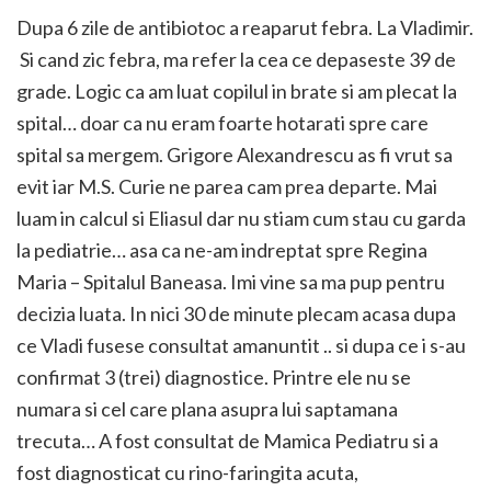
Dupa 6 zile de antibiotoc a reaparut febra. La Vladimir.
Si cand zic febra, ma refer la cea ce depaseste 39 de
grade. Logic ca am luat copilul in brate si am plecat la
spital… doar ca nu eram foarte hotarati spre care
spital sa mergem. Grigore Alexandrescu as fi vrut sa
evit iar M.S. Curie ne parea cam prea departe. Mai
luam in calcul si Eliasul dar nu stiam cum stau cu garda
la pediatrie… asa ca ne-am indreptat spre Regina
Maria – Spitalul Baneasa. Imi vine sa ma pup pentru
decizia luata. In nici 30 de minute plecam acasa dupa
ce Vladi fusese consultat amanuntit .. si dupa ce i s-au
confirmat 3 (trei) diagnostice. Printre ele nu se
numara si cel care plana asupra lui saptamana
trecuta… A fost consultat de Mamica Pediatru si a
fost diagnosticat cu rino-faringita acuta,