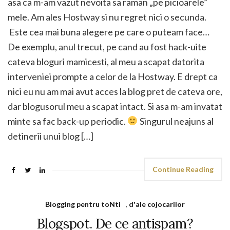
asa ca m-am vazut nevoita sa raman „pe picioarele”
mele. Am ales Hostway si nu regret nici o secunda.
Este cea mai buna alegere pe care o puteam face…
De exemplu, anul trecut, pe cand au fost hack-uite
cateva bloguri mamicesti, al meu a scapat datorita
interveniei prompte a celor de la Hostway. E drept ca
nici eu nu am mai avut acces la blog pret de cateva ore,
dar blogusorul meu a scapat intact. Si asa m-am invatat
minte sa fac back-up periodic.
Singurul neajuns al
detinerii unui blog […]
Continue Reading
Blogging pentru toNti
,
d'ale cojocarilor
Blogspot. De ce antispam?