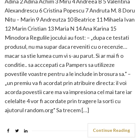
Adina 2 Adina Achim 3 Miru 4 Andreea B 5 Valentina
Alexandrescu 6 Cristina Popescu 7 Andruta M. 8 Doru
Nitu – Marin 9 Andreutza 10 Beatrice 11 Mihaela Ivan
12 Marin Cristian 13 Maria N 14 Ana Karina 15
Minodora Regulile jocului au fost: – „dupa ce testati
produsul, nu ma supar daca reveniti cu o recenzie…
macar sa stie lumea cum vi s-au parut. Si ar mai fi o
conditie.. sa acccepati ca Pampers sa utilizeze
povestile voastre pentru a le include in brosura sa.” –
„un premiu va fi acordat prin atribuire directa: il voi
acorda povestii care ma va impresiona cel mai tare iar
celelalte 4 vor fi acordate prin tragere la sorti cu
ajutorul random.org” Sa trecem […]
Continue Reading