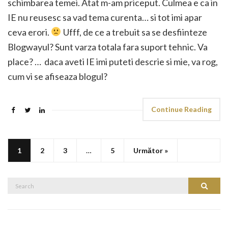
schimbarea temei. Atat m-am priceput. Culmea e ca in
IE nu reusesc sa vad tema curenta… si tot imi apar
ceva erori.
Ufff, de ce a trebuit sa se desfiinteze
Blogwayul? Sunt varza totala fara suport tehnic. Va
place? … daca aveti IE imi puteti descrie si mie, va rog,
cum vi se afiseaza blogul?
Continue Reading
1
2
3
…
5
Următor »
Search
Search
for: