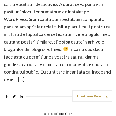
ca a trebuit sa il dezactivez. A durat ceva pana i-am
gasit un inlocuitor numai bun de instalat pe
WordPress. Si am cautat, am testat, am comparat..
pana m-am oprit la nrelate. Mi-a placut mult pentru ca,
in afara de faptul ca cerceteaza arhivele blogului meu
cautand postari similare, stie si sa caute in arhivele
blogurilor din blogroll-ul meu.
Inca nu stiu daca
face asta cu permisiunea voastra sau nu, dar ma
gandesc ca nu face nimic rau din moment ce cauta in
continutul public. Eu sunt tare incantata ca, incepand
de ieri, […]
Continue Reading
d'ale cojocarilor