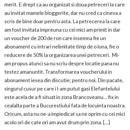
merit. E drept ca au organizat si doua petreceri la care
au invitat mamele bloggerite, dar nu cred ca cineva a
scris de bine doar pentru asta. La petrecerea la care
am fost invitata impreuna cu cei mici am primit in dar
un voucher de 200 de ron care insemna fie un
abonament cu intrari nelimitate timp de o luna, fie o
reducere de 50% la organizarea unei petreceri. Mi-
am propus atunci sa nu scriu despre locatie pana nu
testez amanuntit. Transformarea voucherului in
abonament iesea din discutie; pentru noi. Din pacate,
singurul cusur pe care i l-am putut gasi Elefantelului
este acela de a fi situat in zona Brancoveanu… fix in
cealalta parte a Bucurestiului fata de locuinta noastra.
Oricum, asta nu ne-a impiedicat sa ne oprim cu cei mici
acolo ori de cate ori am avut drum prin zona. […]