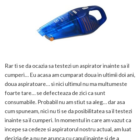
Rar ti se da ocazia sa testezi un aspirator inainte sa il
cumperi… Eu acasa am cumparat doua in ultimii doi ani,
doua aspiratoare… si nici ultimul nu ma multumeste
foarte tare… se defecteaza de zici ca sunt
consumabile. Probabil nu am stiut sa aleg… dar asa
cum spuneam, nici nu ti se da posibilitatea sa il testezi
inainte sa il cumperi. In momentul in care am vazut ca
incepe sa cedeze si aspiratorul nostru actual, am luat
decizia de a nu ne arunca cu capul inainte si de a