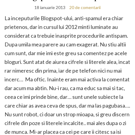
18 ianuarie 2013
20 de comentarii
La inceputurile Blogspot-ului, anti-spamul era chiar
prietenos, dar in cursul lui 2012 minti luminate au
considerat ca trebuie inasprite procedurile antispam.
Dupa umila mea parere au cam exagerat. Nu stiu altii
cum sunt, dar mie imi este greu sa comentez pe acele
bloguri. Sunt atat de aiurea cifrele si literele alea, incat
rar nimeresc din prima, iar de pe telefon nici nu mai
incerc… Ma oftic. Inainte eram mai activa la comentat
dar acum ma abtin. Nu-i rau, ca ma educ sa mai si tac,
ceea ce imi prinde bine, dar… sunt unele subiecte la
care chiar as avea ceva de spus, dar ma las pagubasa….
Nu sunt robot, ci doar un strop mioapa, si greu discern
cifrele din poze si literele incalcite.. mai ales dupa o zi
de munca. Mi-ar placea ca cei pe care ii citesc sa isi