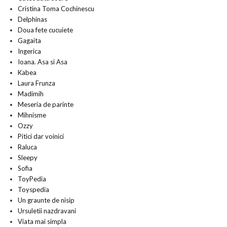
Cristina Toma Cochinescu
Delphinas
Doua fete cucuiete
Gagaita
Ingerica
Ioana. Asa si Asa
Kabea
Laura Frunza
Madimih
Meseria de parinte
Mihnisme
Ozzy
Pitici dar voinici
Raluca
Sleepy
Sofia
ToyPedia
Toyspedia
Un graunte de nisip
Ursuletii nazdravani
Viata mai simpla