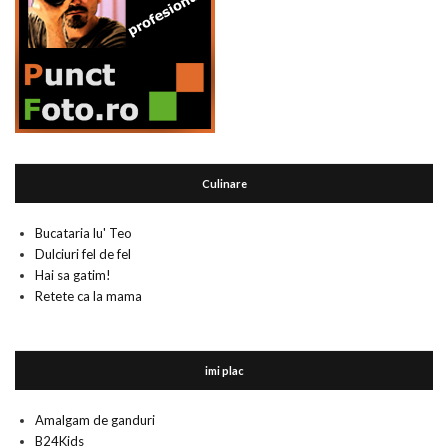
Culinare
Bucataria lu' Teo
Dulciuri fel de fel
Hai sa gatim!
Retete ca la mama
imi plac
Amalgam de ganduri
B24Kids