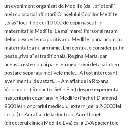
un eveniment organizat de Medlife (da, „prietenii”
mei) cu ocazia infiintarii Oraselului Copiilor Medlife,
„oras” locuit de cei 10.000 de copii nascuti in
maternitatile Medlife. La mai mare! Personal nu am
deloc o experienta pozitiva cu Medlife; pana acum cu
maternitatea nu am nimic. Din contra, o consider putin
peste „rivala” ei traditionala, Regina Maria, dar
aceasta este numai parerea mea, si voi detalia intr-o
postare separata motivele mele… A fost interesant
evenimentul de astazi… – Am aflat de la Roxana
Voloseniuc ( Redactor Sef – Elle) despre experienta
nasterii prin cezariana in Medlife (Pachet Diamond –
9500 lei + onorariul medicului extern [de la 2-3000 lei
in sus]) – Am aflat de la doctorul Aurel Ionel
(directorul clinicii Medlife Eva) ca la EVA pacientele