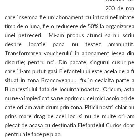
200 de ron
care insemna fie un abonament cu intrari nelimitate
timp de o luna, fie o reducere de 50% la organizarea
unei petreceri. Mi-am propus atunci sa nu scriu
despre locatie pana nu testez amanuntit.
Transformarea voucherului in abonament iesea din
discutie; pentru noi. Din pacate, singurul cusur pe
care i l-am putut gasi Elefantelului este acela de a fi
situat in zona Brancoveanu… fix in cealalta parte a
Bucurestiului fata de locuinta noastra. Oricum, asta
nu ne-a impiedicat sa ne oprim cu cei mici acolo ori de
cate ori am avut drum prin zona. Piticii nostri chiar au
prins mare drag de acel loc, si nu de multe ori am
plecat de acasa cu destinatia Elefantelul Curios doar
pentru a le face pe plac.