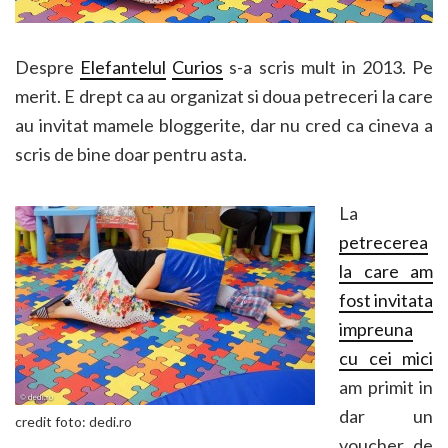
Despre
Elefantelul
Curios
s-a scris mult in 2013. Pe
merit. E drept ca au organizat si doua petreceri la care
au invitat mamele bloggerite, dar nu cred ca cineva a
scris de bine doar pentru asta.
La
petrecerea
la care am
fost invitata
impreuna
cu cei mici
am primit in
dar un
credit foto: dedi.ro
voucher de