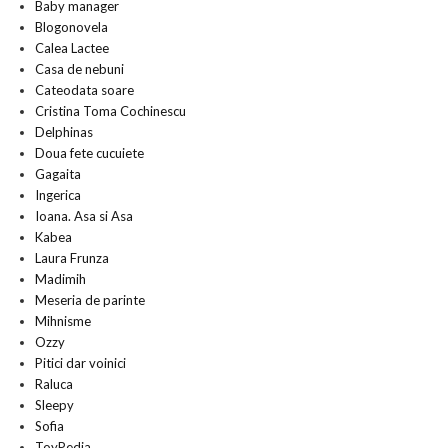
Baby manager
Blogonovela
Calea Lactee
Casa de nebuni
Cateodata soare
Cristina Toma Cochinescu
Delphinas
Doua fete cucuiete
Gagaita
Ingerica
Ioana. Asa si Asa
Kabea
Laura Frunza
Madimih
Meseria de parinte
Mihnisme
Ozzy
Pitici dar voinici
Raluca
Sleepy
Sofia
ToyPedia