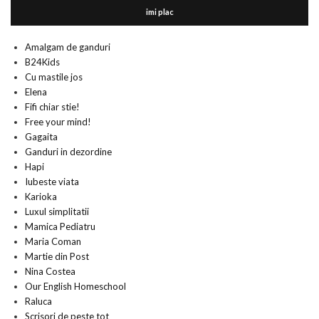
imi plac
Amalgam de ganduri
B24Kids
Cu mastile jos
Elena
Fifi chiar stie!
Free your mind!
Gagaita
Ganduri in dezordine
Hapi
Iubeste viata
Karioka
Luxul simplitatii
Mamica Pediatru
Maria Coman
Martie din Post
Nina Costea
Our English Homeschool
Raluca
Scrisori de peste tot