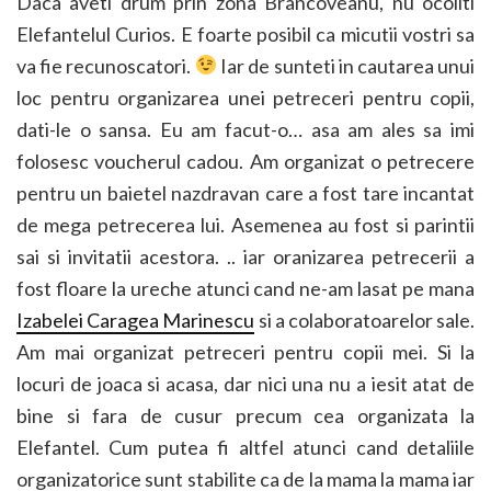
Daca aveti drum prin zona Brancoveanu, nu ocoliti
Elefantelul Curios. E foarte posibil ca micutii vostri sa
va fie recunoscatori.
Iar de sunteti in cautarea unui
loc pentru organizarea unei petreceri pentru copii,
dati-le o sansa. Eu am facut-o… asa am ales sa imi
folosesc voucherul cadou. Am organizat o petrecere
pentru un baietel nazdravan care a fost tare incantat
de mega petrecerea lui. Asemenea au fost si parintii
sai si invitatii acestora. .. iar oranizarea petrecerii a
fost floare la ureche atunci cand ne-am lasat pe mana
Izabelei Caragea Marinescu
si a colaboratoarelor sale.
Am mai organizat petreceri pentru copii mei. Si la
locuri de joaca si acasa, dar nici una nu a iesit atat de
bine si fara de cusur precum cea organizata la
Elefantel. Cum putea fi altfel atunci cand detaliile
organizatorice sunt stabilite ca de la mama la mama iar