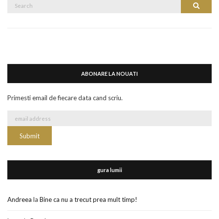
Search
Search
for:
ABONARE LA NOUATI
Primesti email de fiecare data cand scriu.
gura lumii
Andreea
la
Bine ca nu a trecut prea mult timp!