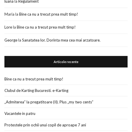
luana
la
Regulament
Maria
la
Bine ca nu a trecut prea mult timp!
Lore
la
Bine ca nu a trecut prea mult timp!
George
la
Sanatatea lor. Dorinta mea cea mai arzatoare.
Articole recente
Bine ca nu a trecut prea mult timp!
Clubul de Karting Bucuresti. e-Karting
„Admiterea” la pregatitoare (II). Plus „my two cents”
Vacantele in patru
Protestele prin ochii unui copil de aproape 7 ani