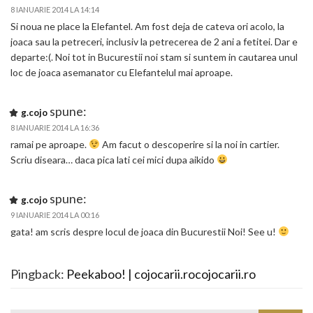
8 IANUARIE 2014 LA 14:14
Si noua ne place la Elefantel. Am fost deja de cateva ori acolo, la
joaca sau la petreceri, inclusiv la petrecerea de 2 ani a fetitei. Dar e
departe:(. Noi tot in Bucurestii noi stam si suntem in cautarea unul
loc de joaca asemanator cu Elefantelul mai aproape.
spune:
g.cojo
8 IANUARIE 2014 LA 16:36
ramai pe aproape.
Am facut o descoperire si la noi in cartier.
Scriu diseara… daca pica lati cei mici dupa aikido
spune:
g.cojo
9 IANUARIE 2014 LA 00:16
gata! am scris despre locul de joaca din Bucurestii Noi! See u!
Pingback:
Peekaboo! | cojocarii.rocojocarii.ro