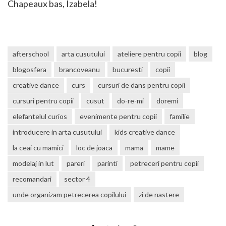
Chapeaux bas, Izabela!
afterschool
arta cusutului
ateliere pentru copii
blog
blogosfera
brancoveanu
bucuresti
copii
creative dance
curs
cursuri de dans pentru copii
cursuri pentru copii
cusut
do-re-mi
doremi
elefantelul curios
evenimente pentru copii
familie
introducere in arta cusutului
kids creative dance
la ceai cu mamici
loc de joaca
mama
mame
modelaj in lut
pareri
parinti
petreceri pentru copii
recomandari
sector 4
unde organizam petrecerea copilului
zi de nastere