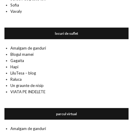
Sofia
Vavaly
locuri de suflet
Amalgam de ganduri
Blogul mamei
Gagaita
Hapi
LiluTesa – blog
Raluca
Un graunte de nisip
VIATA PE INDELETE
parcul virtual
Amalgam de ganduri