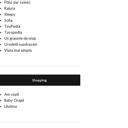
Pitici dar voinici
Raluca
Sleepy
Sofia
ToyPedia
Toyspedia
Un graunte de nisip
Ursuletii nazdravani
Viata mai simpla
Shopping
Am copil
Baby Orajel
Lilutesa