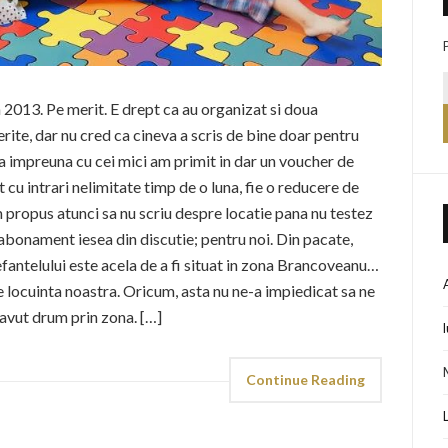
n 2013. Pe merit. E drept ca au organizat si doua
rite, dar nu cred ca cineva a scris de bine doar pentru
ta impreuna cu cei mici am primit in dar un voucher de
u intrari nelimitate timp de o luna, fie o reducere de
propus atunci sa nu scriu despre locatie pana nu testez
bonament iesea din discutie; pentru noi. Din pacate,
efantelului este acela de a fi situat in zona Brancoveanu…
de locuinta noastra. Oricum, asta nu ne-a impiedicat sa ne
 avut drum prin zona. […]
Continue Reading