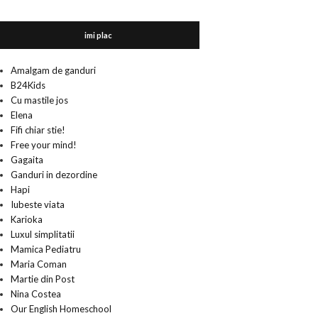
imi plac
Amalgam de ganduri
B24Kids
Cu mastile jos
Elena
Fifi chiar stie!
Free your mind!
Gagaita
Ganduri in dezordine
Hapi
Iubeste viata
Karioka
Luxul simplitatii
Mamica Pediatru
Maria Coman
Martie din Post
Nina Costea
Our English Homeschool