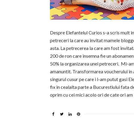
Despre Elefantelul Curios s-a scris mult i
petreceri la care au invitat mamele blogge
asta. La petrecerea la care am fost invita
200 de ron care insemna fie un abonament c
50% la organizarea unei petreceri. Mi-am 
amanuntit. Transformarea voucherului in a
singurul cusur pe care i l-am putut gasi El
fix in cealalta parte a Bucurestiului fata 
oprim cu cei mici acolo ori de cate ori am