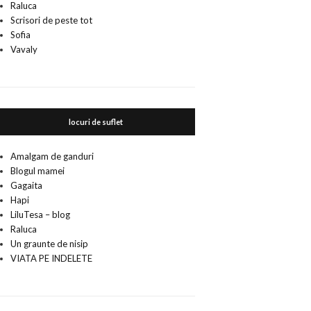
Raluca
Scrisori de peste tot
Sofia
Vavaly
locuri de suflet
Amalgam de ganduri
Blogul mamei
Gagaita
Hapi
LiluTesa – blog
Raluca
Un graunte de nisip
VIATA PE INDELETE