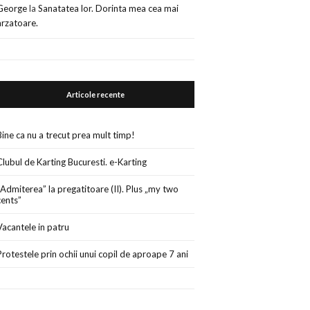
George
la
Sanatatea lor. Dorinta mea cea mai
arzatoare.
Articole recente
Bine ca nu a trecut prea mult timp!
Clubul de Karting Bucuresti. e-Karting
„Admiterea” la pregatitoare (II). Plus „my two
cents”
Vacantele in patru
Protestele prin ochii unui copil de aproape 7 ani