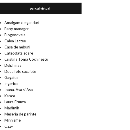
parcul virtual
Amalgam de ganduri
Baby manager
Blogonovela
Calea Lactee
Casa de nebuni
Cateodata soare
Cristina Toma Cochinescu
Delphinas
Doua fete cucuiete
Gagaita
Ingerica
Ioana. Asa si Asa
Kabea
Laura Frunza
Madimih
Meseria de parinte
Mihnisme
Ozzy