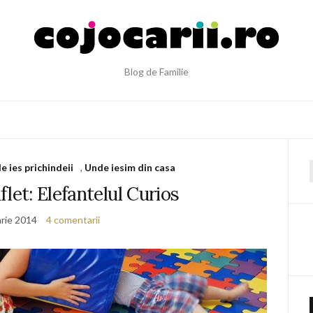
Blog de Familie
e ies prichindeii
,
Unde iesim din casa
f
flet: Elefantelul Curios
arie 2014
4 comentarii