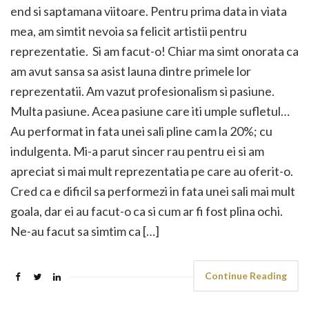
end si saptamana viitoare. Pentru prima data in viata
mea, am simtit nevoia sa felicit artistii pentru
reprezentatie. Si am facut-o! Chiar ma simt onorata ca
am avut sansa sa asist launa dintre primele lor
reprezentatii. Am vazut profesionalism si pasiune.
Multa pasiune. Acea pasiune care iti umple sufletul…
Au performat in fata unei sali pline cam la 20%; cu
indulgenta. Mi-a parut sincer rau pentru ei si am
apreciat si mai mult reprezentatia pe care au oferit-o.
Cred ca e dificil sa performezi in fata unei sali mai mult
goala, dar ei au facut-o ca si cum ar fi fost plina ochi.
Ne-au facut sa simtim ca […]
Continue Reading