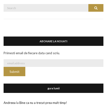
Search
Search
for:
ABONARE LA NOUATI
Primesti email de fiecare data cand scriu.
gura lumii
Andreea
la
Bine ca nu a trecut prea mult timp!