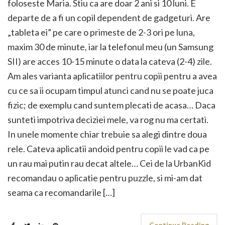
foloseste Maria. Stiu ca are doar 2 ani si 10 luni. E
departe de a fi un copil dependent de gadgeturi. Are
„tableta ei” pe care o primeste de 2-3 ori pe luna,
maxim 30 de minute, iar la telefonul meu (un Samsung
SII) are acces 10-15 minute o data la cateva (2-4) zile.
Am ales varianta aplicatiilor pentru copii pentru a avea
cu ce sa ii ocupam timpul atunci cand nu se poate juca
fizic; de exemplu cand suntem plecati de acasa… Daca
sunteti impotriva deciziei mele, va rog nu ma certati.
In unele momente chiar trebuie sa alegi dintre doua
rele. Cateva aplicatii andoid pentru copii le vad ca pe
un rau mai putin rau decat altele… Cei de la UrbanKid
recomandau o aplicatie pentru puzzle, si mi-am dat
seama ca recomandarile […]
Continue Reading