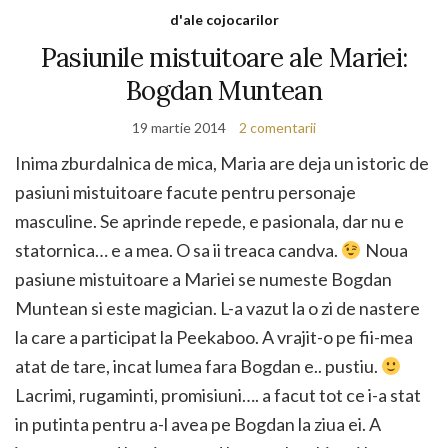
d'ale cojocarilor
Pasiunile mistuitoare ale Mariei:
Bogdan Muntean
19 martie 2014
2 comentarii
Inima zburdalnica de mica, Maria are deja un istoric de
pasiuni mistuitoare facute pentru personaje
masculine. Se aprinde repede, e pasionala, dar nu e
statornica… e a mea. O sa ii treaca candva.
Noua
pasiune mistuitoare a Mariei se numeste Bogdan
Muntean si este magician. L-a vazut la o zi de nastere
la care a participat la Peekaboo. A vrajit-o pe fii-mea
atat de tare, incat lumea fara Bogdan e.. pustiu.
Lacrimi, rugaminti, promisiuni…. a facut tot ce i-a stat
in putinta pentru a-l avea pe Bogdan la ziua ei. A