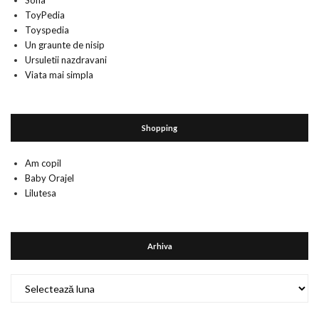
Sofia
ToyPedia
Toyspedia
Un graunte de nisip
Ursuletii nazdravani
Viata mai simpla
Shopping
Am copil
Baby Orajel
Lilutesa
Arhiva
Arhiva