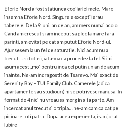
Eforie Nord a fost statiunea copilariei mele. Mare
insemna Eforie Nord. Singurele exceptii erau
taberele. De la 9 luni, an de an, am mers numai acolo.
Cand am crescut si am inceput sa plec la mare fara
parinti, am evitat pe cat am putut Eforie Nord-ul.
Ajunsesem la un fel de saturatie. Nici acum nu a
trecut. …si totusi, iata-ma ca procedez la fel. Si imi
asum acest „mo” pentru inca cel putin un an de acum
inainte. Ne-am indragostit de Tsarevo. Mai exact de
Serenity Bay – TUI Family Club. Camerele (adica
apartamente sau studiouri) ni se potrivesc manusa. In
format de 4 nici nu vreau sa merg in alta parte. Am
incercat anul trecut si o tripla… ne-am cam calcat pe
picioare toti patru. Dupa acea experienta, i-am jurat
iubire