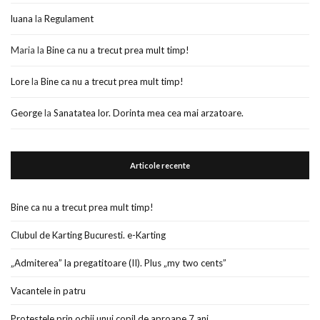
luana
la
Regulament
Maria
la
Bine ca nu a trecut prea mult timp!
Lore
la
Bine ca nu a trecut prea mult timp!
George
la
Sanatatea lor. Dorinta mea cea mai arzatoare.
Articole recente
Bine ca nu a trecut prea mult timp!
Clubul de Karting Bucuresti. e-Karting
„Admiterea” la pregatitoare (II). Plus „my two cents”
Vacantele in patru
Protestele prin ochii unui copil de aproape 7 ani