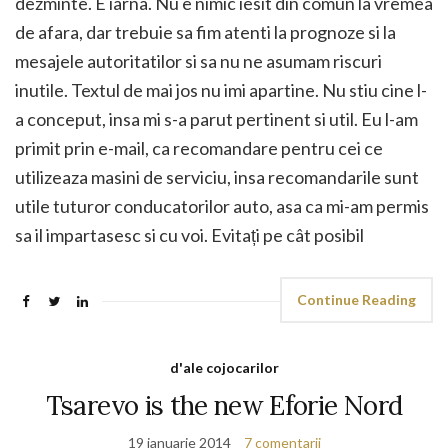
dezminte. E iarna. Nu e nimic iesit din comun la vremea
de afara, dar trebuie sa fim atenti la prognoze si la
mesajele autoritatilor si sa nu ne asumam riscuri
inutile. Textul de mai jos nu imi apartine. Nu stiu cine l-
a conceput, insa mi s-a parut pertinent si util. Eu l-am
primit prin e-mail, ca recomandare pentru cei ce
utilizeaza masini de serviciu, insa recomandarile sunt
utile tuturor conducatorilor auto, asa ca mi-am permis
sa il impartasesc si cu voi. Evitați pe cât posibil
Continue Reading
d'ale cojocarilor
Tsarevo is the new Eforie Nord
19 ianuarie 2014
7 comentarii