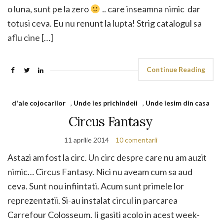
o luna, sunt pe la zero
.. care inseamna nimic dar
totusi ceva. Eu nu renunt la lupta! Strig catalogul sa
aflu cine […]
Continue Reading
d'ale cojocarilor
,
Unde ies prichindeii
,
Unde iesim din casa
Circus Fantasy
11 aprilie 2014
10 comentarii
Astazi am fost la circ. Un circ despre care nu am auzit
nimic… Circus Fantasy. Nici nu aveam cum sa aud
ceva. Sunt nou infiintati. Acum sunt primele lor
reprezentatii. Si-au instalat circul in parcarea
Carrefour Colosseum. Ii gasiti acolo in acest week-