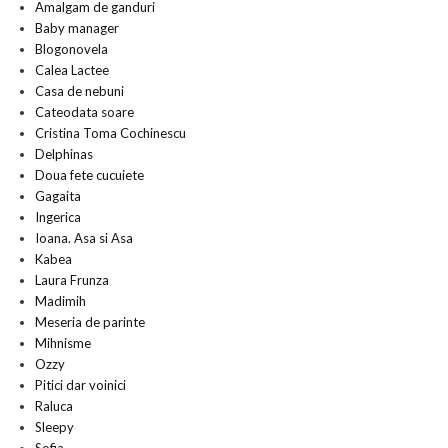
Amalgam de ganduri
Baby manager
Blogonovela
Calea Lactee
Casa de nebuni
Cateodata soare
Cristina Toma Cochinescu
Delphinas
Doua fete cucuiete
Gagaita
Ingerica
Ioana. Asa si Asa
Kabea
Laura Frunza
Madimih
Meseria de parinte
Mihnisme
Ozzy
Pitici dar voinici
Raluca
Sleepy