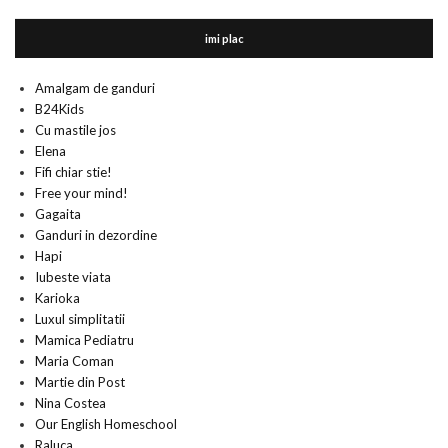
imi plac
Amalgam de ganduri
B24Kids
Cu mastile jos
Elena
Fifi chiar stie!
Free your mind!
Gagaita
Ganduri in dezordine
Hapi
Iubeste viata
Karioka
Luxul simplitatii
Mamica Pediatru
Maria Coman
Martie din Post
Nina Costea
Our English Homeschool
Raluca