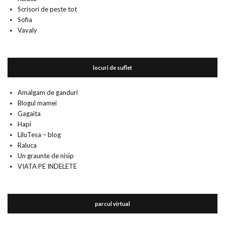
Scrisori de peste tot
Sofia
Vavaly
locuri de suflet
Amalgam de ganduri
Blogul mamei
Gagaita
Hapi
LiluTesa – blog
Raluca
Un graunte de nisip
VIATA PE INDELETE
parcul virtual