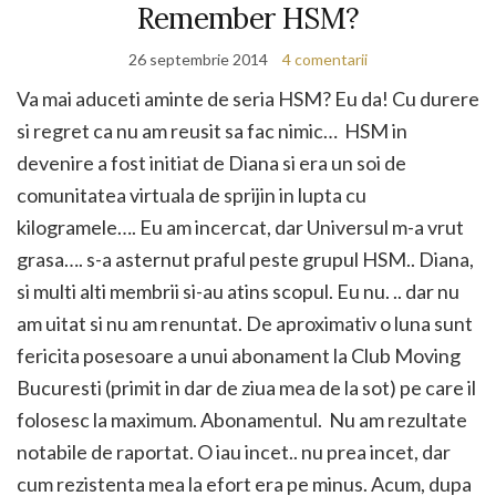
Remember HSM?
26 septembrie 2014
4 comentarii
Va mai aduceti aminte de seria HSM? Eu da! Cu durere
si regret ca nu am reusit sa fac nimic… HSM in
devenire a fost initiat de Diana si era un soi de
comunitatea virtuala de sprijin in lupta cu
kilogramele…. Eu am incercat, dar Universul m-a vrut
grasa…. s-a asternut praful peste grupul HSM.. Diana,
si multi alti membrii si-au atins scopul. Eu nu. .. dar nu
am uitat si nu am renuntat. De aproximativ o luna sunt
fericita posesoare a unui abonament la Club Moving
Bucuresti (primit in dar de ziua mea de la sot) pe care il
folosesc la maximum. Abonamentul. Nu am rezultate
notabile de raportat. O iau incet.. nu prea incet, dar
cum rezistenta mea la efort era pe minus. Acum, dupa