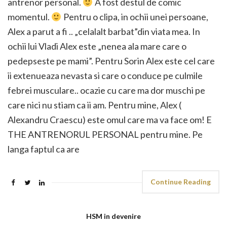
antrenor personal.
A fost destul de comic
momentul.
Pentru o clipa, in ochii unei persoane,
Alex a parut a fi .. „celalalt barbat”din viata mea. In
ochii lui Vladi Alex este „nenea ala mare care o
pedepseste pe mami”. Pentru Sorin Alex este cel care
ii extenueaza nevasta si care o conduce pe culmile
febrei musculare.. ocazie cu care ma dor muschi pe
care nici nu stiam ca ii am. Pentru mine, Alex (
Alexandru Craescu) este omul care ma va face om! E
THE ANTRENORUL PERSONAL pentru mine. Pe
langa faptul ca are
Continue Reading
HSM in devenire