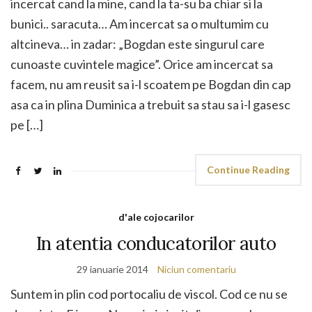
incercat cand la mine, cand la ta-su ba chiar si la
bunici.. saracuta… Am incercat sa o multumim cu
altcineva… in zadar: „Bogdan este singurul care
cunoaste cuvintele magice”. Orice am incercat sa
facem, nu am reusit sa i-l scoatem pe Bogdan din cap
asa ca in plina Duminica a trebuit sa stau sa i-l gasesc
pe […]
Continue Reading
d'ale cojocarilor
In atentia conducatorilor auto
29 ianuarie 2014
Niciun comentariu
Suntem in plin cod portocaliu de viscol. Cod ce nu se