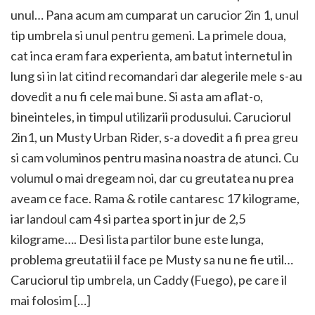
unul… Pana acum am cumparat un carucior 2in 1, unul
tip umbrela si unul pentru gemeni. La primele doua,
cat inca eram fara experienta, am batut internetul in
lung si in lat citind recomandari dar alegerile mele s-au
dovedit a nu fi cele mai bune. Si asta am aflat-o,
bineinteles, in timpul utilizarii produsului. Caruciorul
2in1, un Musty Urban Rider, s-a dovedit a fi prea greu
si cam voluminos pentru masina noastra de atunci. Cu
volumul o mai dregeam noi, dar cu greutatea nu prea
aveam ce face. Rama & rotile cantaresc 17 kilograme,
iar landoul cam 4 si partea sport in jur de 2,5
kilograme…. Desi lista partilor bune este lunga,
problema greutatii il face pe Musty sa nu ne fie util…
Caruciorul tip umbrela, un Caddy (Fuego), pe care il
mai folosim […]