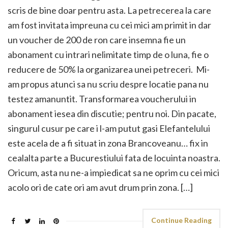
scris de bine doar pentru asta. La petrecerea la care
am fost invitata impreuna cu cei mici am primit in dar
un voucher de 200 de ron care insemna fie un
abonament cu intrari nelimitate timp de o luna, fie o
reducere de 50% la organizarea unei petreceri. Mi-
am propus atunci sa nu scriu despre locatie pana nu
testez amanuntit. Transformarea voucherului in
abonament iesea din discutie; pentru noi. Din pacate,
singurul cusur pe care i l-am putut gasi Elefantelului
este acela de a fi situat in zona Brancoveanu… fix in
cealalta parte a Bucurestiului fata de locuinta noastra.
Oricum, asta nu ne-a impiedicat sa ne oprim cu cei mici
acolo ori de cate ori am avut drum prin zona. […]
Continue Reading