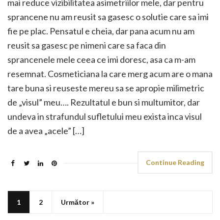
mai reduce vizibilitatea asimetriilor mele, dar pentru
sprancene nu am reusit sa gasesc o solutie care sa imi
fie pe plac. Pensatul e cheia, dar pana acum nu am
reusit sa gasesc pe nimeni care sa faca din
sprancenele mele ceea ce imi doresc, asa ca m-am
resemnat. Cosmeticiana la care merg acum are o mana
tare buna si reuseste mereu sa se apropie milimetric
de „visul” meu…. Rezultatul e bun si multumitor, dar
undeva in strafundul sufletului meu exista inca visul
de a avea „acele” […]
Continue Reading
1
2
Următor »