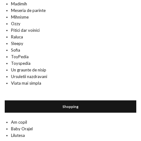
Madimih
Meseria de parinte
Mihnisme
Ozzy
Pitici dar voinici
Raluca
Sleepy
Sofia
ToyPedia
Toyspedia
Un graunte de nisip
Ursuletii nazdravani
Viata mai simpla
Shopping
Am copil
Baby Orajel
Lilutesa