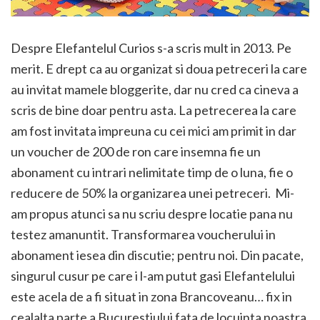
Despre Elefantelul Curios s-a scris mult in 2013. Pe
merit. E drept ca au organizat si doua petreceri la care
au invitat mamele bloggerite, dar nu cred ca cineva a
scris de bine doar pentru asta. La petrecerea la care
am fost invitata impreuna cu cei mici am primit in dar
un voucher de 200 de ron care insemna fie un
abonament cu intrari nelimitate timp de o luna, fie o
reducere de 50% la organizarea unei petreceri. Mi-
am propus atunci sa nu scriu despre locatie pana nu
testez amanuntit. Transformarea voucherului in
abonament iesea din discutie; pentru noi. Din pacate,
singurul cusur pe care i l-am putut gasi Elefantelului
este acela de a fi situat in zona Brancoveanu… fix in
cealalta parte a Bucurestiului fata de locuinta noastra.