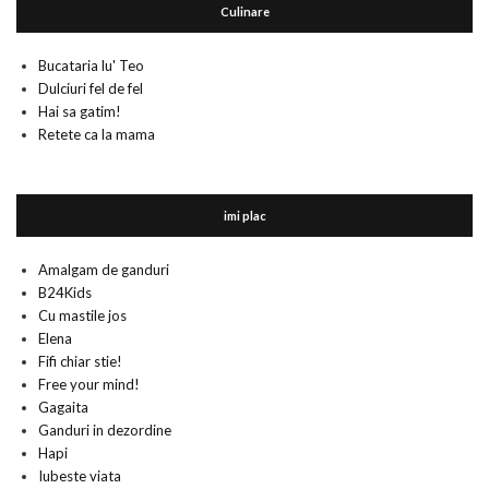
Culinare
Bucataria lu' Teo
Dulciuri fel de fel
Hai sa gatim!
Retete ca la mama
imi plac
Amalgam de ganduri
B24Kids
Cu mastile jos
Elena
Fifi chiar stie!
Free your mind!
Gagaita
Ganduri in dezordine
Hapi
Iubeste viata