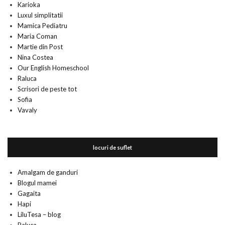
Karioka
Luxul simplitatii
Mamica Pediatru
Maria Coman
Martie din Post
Nina Costea
Our English Homeschool
Raluca
Scrisori de peste tot
Sofia
Vavaly
locuri de suflet
Amalgam de ganduri
Blogul mamei
Gagaita
Hapi
LiluTesa – blog
Raluca