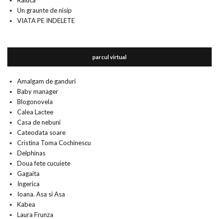
Un graunte de nisip
VIATA PE INDELETE
parcul virtual
Amalgam de ganduri
Baby manager
Blogonovela
Calea Lactee
Casa de nebuni
Cateodata soare
Cristina Toma Cochinescu
Delphinas
Doua fete cucuiete
Gagaita
Ingerica
Ioana. Asa si Asa
Kabea
Laura Frunza