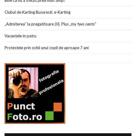
Bine ca nu a trecut prea mult timp!
Clubul de Karting Bucuresti. e-Karting
„Admiterea” la pregatitoare (II). Plus „my two cents”
Vacantele in patru
Protestele prin ochii unui copil de aproape 7 ani