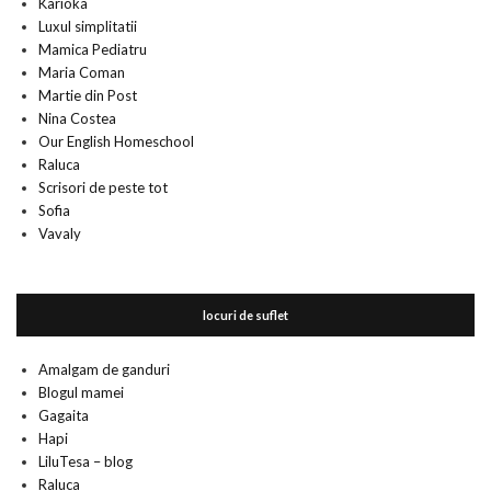
Karioka
Luxul simplitatii
Mamica Pediatru
Maria Coman
Martie din Post
Nina Costea
Our English Homeschool
Raluca
Scrisori de peste tot
Sofia
Vavaly
locuri de suflet
Amalgam de ganduri
Blogul mamei
Gagaita
Hapi
LiluTesa – blog
Raluca