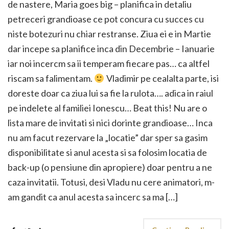
de nastere, Maria goes big – planifica in detaliu
petreceri grandioase ce pot concura cu succes cu
niste botezuri nu chiar restranse. Ziua ei e in Martie
dar incepe sa planifice inca din Decembrie – Ianuarie
iar noi incercm sa ii temperam fiecare pas… ca altfel
riscam sa falimentam.
Vladimir pe cealalta parte, isi
doreste doar ca ziua lui sa fie la rulota…. adica in raiul
pe indelete al familiei Ionescu… Beat this! Nu are o
lista mare de invitati si nici dorinte grandioase… Inca
nu am facut rezervare la „locatie” dar sper sa gasim
disponibilitate si anul acesta si sa folosim locatia de
back-up (o pensiune din apropiere) doar pentru a ne
caza invitatii. Totusi, desi Vladu nu cere animatori, m-
am gandit ca anul acesta sa incerc sa ma […]