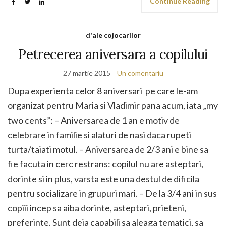
Continue Reading
d'ale cojocarilor
Petrecerea aniversara a copilului
27 martie 2015
Un comentariu
Dupa experienta celor 8 aniversari pe care le-am
organizat pentru Maria si Vladimir pana acum, iata „my
two cents”: – Aniversarea de 1 an e motiv de
celebrare in familie si alaturi de nasi daca rupeti
turta/taiati motul. – Aniversarea de 2/3 ani e bine sa
fie facuta in cerc restrans: copilul nu are asteptari,
dorinte si in plus, varsta este una destul de dificila
pentru socializare in grupuri mari. – De la 3/4 ani in sus
copiii incep sa aiba dorinte, asteptari, prieteni,
preferinte. Sunt deja capabili sa aleaga tematici, sa