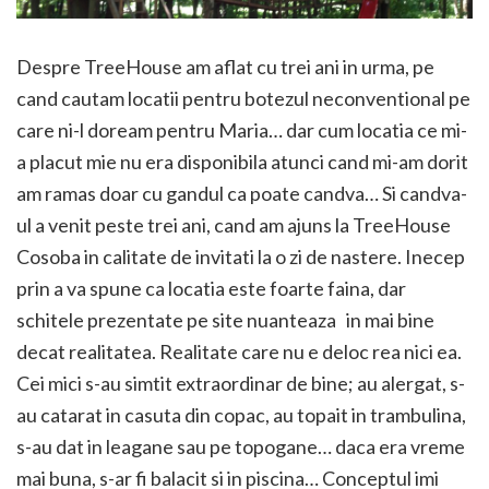
Despre TreeHouse am aflat cu trei ani in urma, pe
cand cautam locatii pentru botezul neconventional pe
care ni-l doream pentru Maria… dar cum locatia ce mi-
a placut mie nu era disponibila atunci cand mi-am dorit
am ramas doar cu gandul ca poate candva… Si candva-
ul a venit peste trei ani, cand am ajuns la TreeHouse
Cosoba in calitate de invitati la o zi de nastere. Inecep
prin a va spune ca locatia este foarte faina, dar
schitele prezentate pe site nuanteaza in mai bine
decat realitatea. Realitate care nu e deloc rea nici ea.
Cei mici s-au simtit extraordinar de bine; au alergat, s-
au catarat in casuta din copac, au topait in trambulina,
s-au dat in leagane sau pe topogane… daca era vreme
mai buna, s-ar fi balacit si in piscina… Conceptul imi