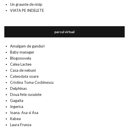
Un graunte de nisip
VIATA PE INDELETE
parcul virtual
Amalgam de ganduri
Baby manager
Blogonovela
Calea Lactee
Casa de nebuni
Cateodata soare
Cristina Toma Cochinescu
Delphinas
Doua fete cucuiete
Gagaita
Ingerica
Ioana. Asa si Asa
Kabea
Laura Frunza