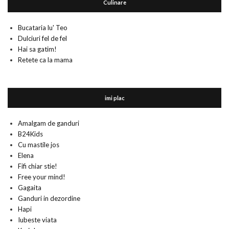
Culinare
Bucataria lu' Teo
Dulciuri fel de fel
Hai sa gatim!
Retete ca la mama
imi plac
Amalgam de ganduri
B24Kids
Cu mastile jos
Elena
Fifi chiar stie!
Free your mind!
Gagaita
Ganduri in dezordine
Hapi
Iubeste viata