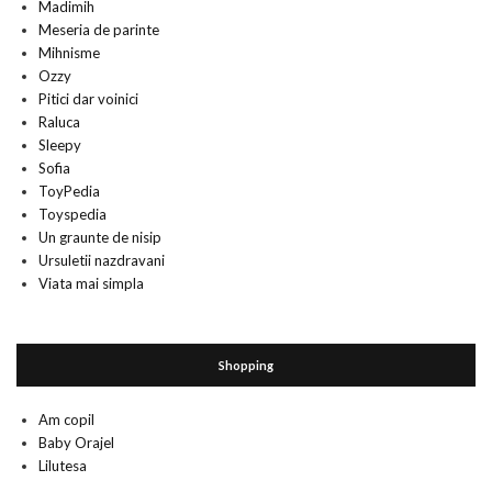
Madimih
Meseria de parinte
Mihnisme
Ozzy
Pitici dar voinici
Raluca
Sleepy
Sofia
ToyPedia
Toyspedia
Un graunte de nisip
Ursuletii nazdravani
Viata mai simpla
Shopping
Am copil
Baby Orajel
Lilutesa