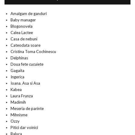
Amalgam de ganduri
Baby manager
Blogonovela
Calea Lactee
Casa de nebuni
Cateodata soare
Cristina Toma Cochinescu
Delphinas
Doua fete cucuiete
Gagaita
Ingerica
Ioana. Asa si Asa
Kabea
Laura Frunza
Madimih
Meseria de parinte
Mihnisme
Ozzy
Pitici dar voinici
Raluca