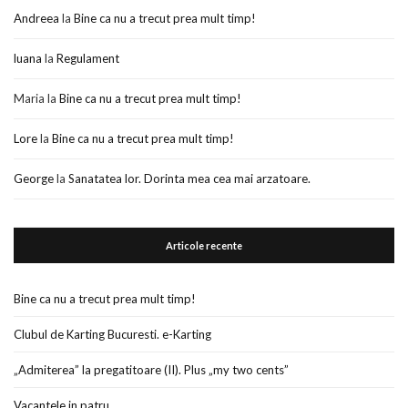
Andreea
la
Bine ca nu a trecut prea mult timp!
luana
la
Regulament
Maria
la
Bine ca nu a trecut prea mult timp!
Lore
la
Bine ca nu a trecut prea mult timp!
George
la
Sanatatea lor. Dorinta mea cea mai arzatoare.
Articole recente
Bine ca nu a trecut prea mult timp!
Clubul de Karting Bucuresti. e-Karting
„Admiterea” la pregatitoare (II). Plus „my two cents”
Vacantele in patru