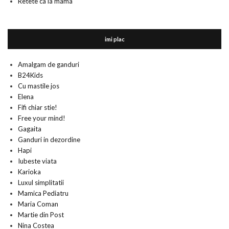
Retete ca la mama
imi plac
Amalgam de ganduri
B24Kids
Cu mastile jos
Elena
Fifi chiar stie!
Free your mind!
Gagaita
Ganduri in dezordine
Hapi
Iubeste viata
Karioka
Luxul simplitatii
Mamica Pediatru
Maria Coman
Martie din Post
Nina Costea