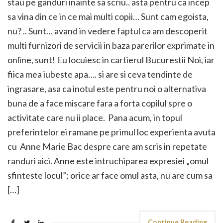
stau pe ganduri inainte sa scriu.. asta pentru ca incep
sa vina din ce in ce mai multi copii… Sunt cam egoista,
nu? .. Sunt… avand in vedere faptul ca am descoperit
multi furnizori de servicii in baza parerilor exprimate in
online, sunt! Eu locuiesc in cartierul Bucurestii Noi, iar
fiica mea iubeste apa…. si are si ceva tendinte de
ingrasare, asa ca inotul este pentru noi o alternativa
buna de a face miscare fara a forta copilul spre o
activitate care nu ii place. Pana acum, in topul
preferintelor ei ramane pe primul loc experienta avuta
cu Anne Marie Bac despre care am scris in repetate
randuri aici. Anne este intruchiparea expresiei „omul
sfinteste locul”; orice ar face omul asta, nu are cum sa
[…]
Continue Reading