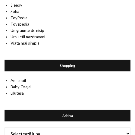
Sleepy
Sofia
ToyPedia
Toyspedia
Un graunte de nisip
Ursuletii nazdravani
Viata mai simpla
Shopping
Am copil
Baby Orajel
Lilutesa
Arhiva
Arhiva