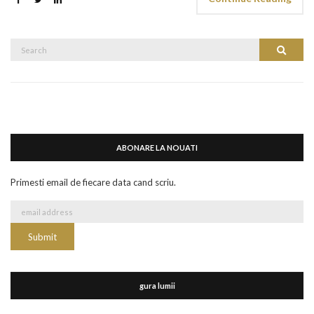
Search
Search
for:
ABONARE LA NOUATI
Primesti email de fiecare data cand scriu.
gura lumii