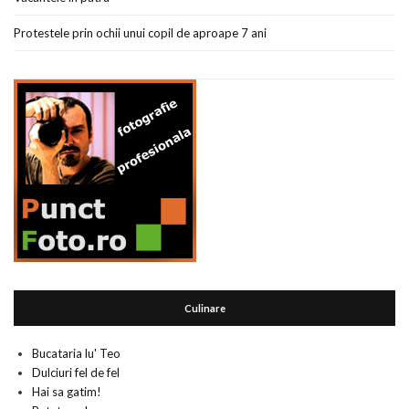
Protestele prin ochii unui copil de aproape 7 ani
Culinare
Bucataria lu' Teo
Dulciuri fel de fel
Hai sa gatim!