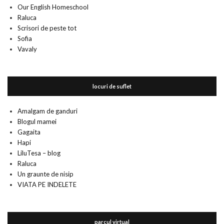
Our English Homeschool
Raluca
Scrisori de peste tot
Sofia
Vavaly
locuri de suflet
Amalgam de ganduri
Blogul mamei
Gagaita
Hapi
LiluTesa – blog
Raluca
Un graunte de nisip
VIATA PE INDELETE
parcul virtual