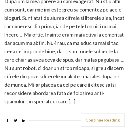
Dupa umila mea parere au cam exagerat. Nu stiu altii
cum sunt, dar mie imi este greu sa comentez pe acele
bloguri. Sunt atat de aiurea cifrele si literele alea, incat
rar nimeresc din prima, iar de pe telefon nici nu mai
incerc… Ma oftic. Inainte eram mai activa la comentat
dar acum ma abtin. Nu-i rau, ca ma educ sa mai si tac,
ceea ce imi prinde bine, dar… sunt unele subiecte la
care chiar as avea ceva de spus, dar ma las pagubasa….
Nu sunt robot, ci doar un strop mioapa, si greu discern
cifrele din poze si literele incalcite.. mai ales dupa o zi
de munca. Mi-ar placea ca cei pe care ii citesc sa isi
reconsidere abordarea fata de folosirea anti-
spamului… in special cei care […]
Continue Reading