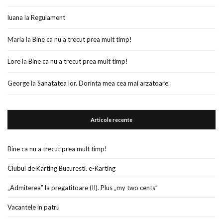
luana
la
Regulament
Maria
la
Bine ca nu a trecut prea mult timp!
Lore
la
Bine ca nu a trecut prea mult timp!
George
la
Sanatatea lor. Dorinta mea cea mai arzatoare.
Articole recente
Bine ca nu a trecut prea mult timp!
Clubul de Karting Bucuresti. e-Karting
„Admiterea” la pregatitoare (II). Plus „my two cents”
Vacantele in patru