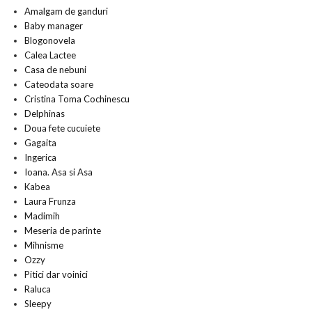
Amalgam de ganduri
Baby manager
Blogonovela
Calea Lactee
Casa de nebuni
Cateodata soare
Cristina Toma Cochinescu
Delphinas
Doua fete cucuiete
Gagaita
Ingerica
Ioana. Asa si Asa
Kabea
Laura Frunza
Madimih
Meseria de parinte
Mihnisme
Ozzy
Pitici dar voinici
Raluca
Sleepy