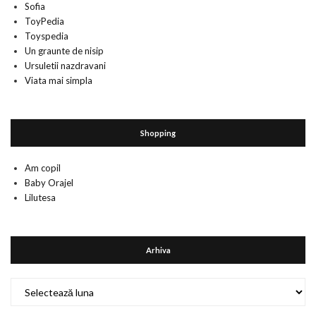
Sofia
ToyPedia
Toyspedia
Un graunte de nisip
Ursuletii nazdravani
Viata mai simpla
Shopping
Am copil
Baby Orajel
Lilutesa
Arhiva
Arhiva