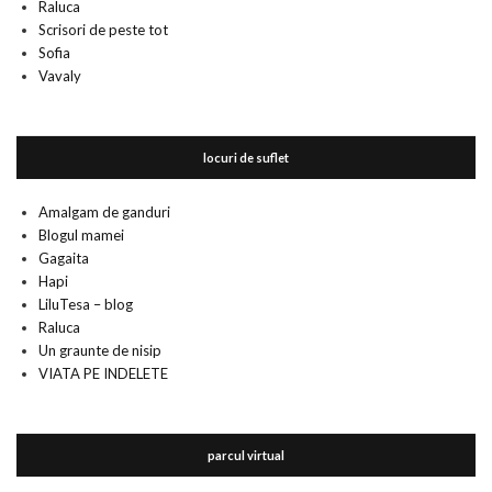
Raluca
Scrisori de peste tot
Sofia
Vavaly
locuri de suflet
Amalgam de ganduri
Blogul mamei
Gagaita
Hapi
LiluTesa – blog
Raluca
Un graunte de nisip
VIATA PE INDELETE
parcul virtual