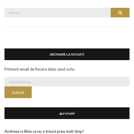
Search
Search
for:
ABONARE LA NOUATI
Primesti email de fiecare data cand scriu.
gura lumii
Andreea
la
Bine ca nu a trecut prea mult timp!