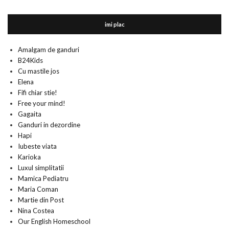
imi plac
Amalgam de ganduri
B24Kids
Cu mastile jos
Elena
Fifi chiar stie!
Free your mind!
Gagaita
Ganduri in dezordine
Hapi
Iubeste viata
Karioka
Luxul simplitatii
Mamica Pediatru
Maria Coman
Martie din Post
Nina Costea
Our English Homeschool