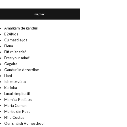
imi plac
Amalgam de ganduri
B24Kids
Cu mastile jos
Elena
Fifi chiar stie!
Free your mind!
Gagaita
Ganduri in dezordine
Hapi
Iubeste viata
Karioka
Luxul simplitatii
Mamica Pediatru
Maria Coman
Martie din Post
Nina Costea
Our English Homeschool