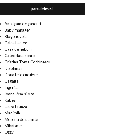
parcul virtual
Amalgam de ganduri
Baby manager
Blogonovela
Calea Lactee
Casa de nebuni
Cateodata soare
Cristina Toma Cochinescu
Delphinas
Doua fete cucuiete
Gagaita
Ingerica
Ioana. Asa si Asa
Kabea
Laura Frunza
Madimih
Meseria de parinte
Mihnisme
Ozzy