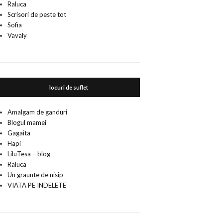
Raluca
Scrisori de peste tot
Sofia
Vavaly
locuri de suflet
Amalgam de ganduri
Blogul mamei
Gagaita
Hapi
LiluTesa – blog
Raluca
Un graunte de nisip
VIATA PE INDELETE