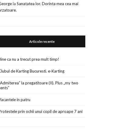
George
la
Sanatatea lor. Dorinta mea cea mai
arzatoare.
Articole recente
Bine ca nu a trecut prea mult timp!
Clubul de Karting Bucuresti. e-Karting
„Admiterea” la pregatitoare (II). Plus „my two
cents”
Vacantele in patru
Protestele prin ochii unui copil de aproape 7 ani