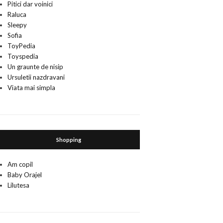
Pitici dar voinici
Raluca
Sleepy
Sofia
ToyPedia
Toyspedia
Un graunte de nisip
Ursuletii nazdravani
Viata mai simpla
Shopping
Am copil
Baby Orajel
Lilutesa