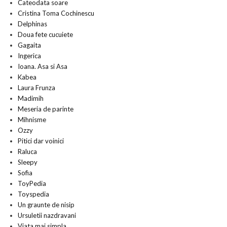
Cateodata soare
Cristina Toma Cochinescu
Delphinas
Doua fete cucuiete
Gagaita
Ingerica
Ioana. Asa si Asa
Kabea
Laura Frunza
Madimih
Meseria de parinte
Mihnisme
Ozzy
Pitici dar voinici
Raluca
Sleepy
Sofia
ToyPedia
Toyspedia
Un graunte de nisip
Ursuletii nazdravani
Viata mai simpla