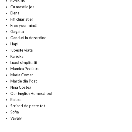
B24Kids
Cu mastile jos
Elena
Fifi chiar stie!
Free your mind!
Gagaita
Ganduri in dezordine
Hapi
Iubeste viata
Karioka
Luxul simplitatii
Mamica Pediatru
Maria Coman
Martie din Post
Nina Costea
Our English Homeschool
Raluca
Scrisori de peste tot
Sofia
Vavaly