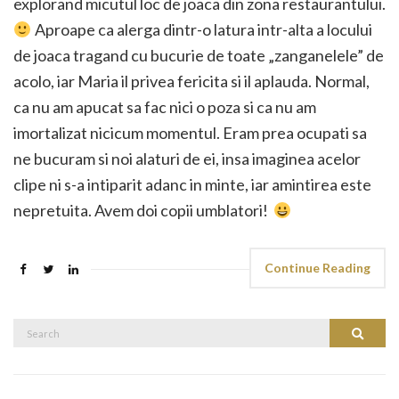
explorand micutul loc de joaca din zona restaurantului.
Aproape ca alerga dintr-o latura intr-alta a locului
de joaca tragand cu bucurie de toate „zanganelele” de
acolo, iar Maria il privea fericita si il aplauda. Normal,
ca nu am apucat sa fac nici o poza si ca nu am
imortalizat nicicum momentul. Eram prea ocupati sa
ne bucuram si noi alaturi de ei, insa imaginea acelor
clipe ni s-a intiparit adanc in minte, iar amintirea este
nepretuita. Avem doi copii umblatori!
Continue Reading
Search
Search
for: