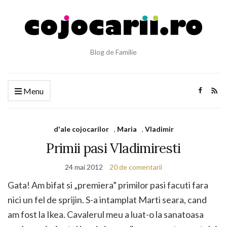
Blog de Familie
Menu
d'ale cojocarilor
,
Maria
,
Vladimir
Primii pasi Vladimiresti
24 mai 2012
20 de comentarii
Gata! Am bifat si „premiera” primilor pasi facuti fara
nici un fel de sprijin. S-a intamplat Marti seara, cand
am fost la Ikea. Cavalerul meu a luat-o la sanatoasa