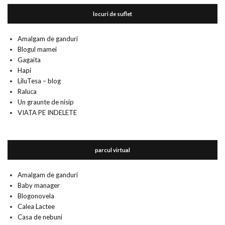
locuri de suflet
Amalgam de ganduri
Blogul mamei
Gagaita
Hapi
LiluTesa – blog
Raluca
Un graunte de nisip
VIATA PE INDELETE
parcul virtual
Amalgam de ganduri
Baby manager
Blogonovela
Calea Lactee
Casa de nebuni