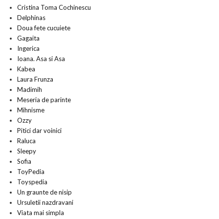
Cristina Toma Cochinescu
Delphinas
Doua fete cucuiete
Gagaita
Ingerica
Ioana. Asa si Asa
Kabea
Laura Frunza
Madimih
Meseria de parinte
Mihnisme
Ozzy
Pitici dar voinici
Raluca
Sleepy
Sofia
ToyPedia
Toyspedia
Un graunte de nisip
Ursuletii nazdravani
Viata mai simpla