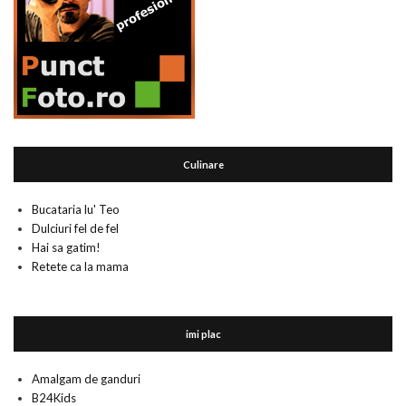
Culinare
Bucataria lu' Teo
Dulciuri fel de fel
Hai sa gatim!
Retete ca la mama
imi plac
Amalgam de ganduri
B24Kids