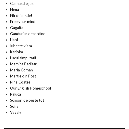
Cu mastile jos
Elena
Fifi chiar stie!
Free your mind!
Gagaita
Ganduri in dezordine
Hapi
Iubeste viata
Karioka
Luxul simplitatii
Mamica Pediatru
Maria Coman
Martie din Post
Nina Costea
Our English Homeschool
Raluca
Scrisori de peste tot
Sofia
Vavaly