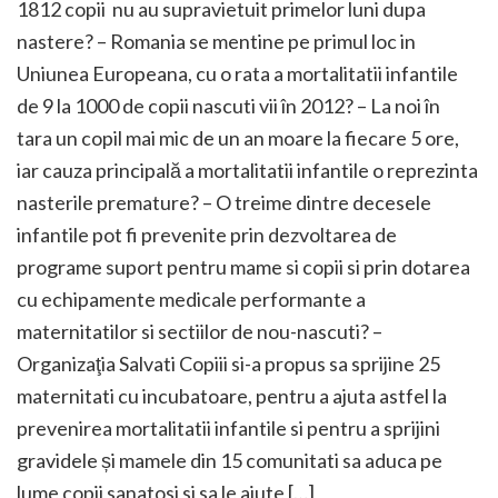
1812 copii nu au supravietuit primelor luni dupa
nastere? – Romania se mentine pe primul loc in
Uniunea Europeana, cu o rata a mortalitatii infantile
de 9 la 1000 de copii nascuti vii în 2012? – La noi în
tara un copil mai mic de un an moare la fiecare 5 ore,
iar cauza principală a mortalitatii infantile o reprezinta
nasterile premature? – O treime dintre decesele
infantile pot fi prevenite prin dezvoltarea de
programe suport pentru mame si copii si prin dotarea
cu echipamente medicale performante a
maternitatilor si sectiilor de nou-nascuti? –
Organizaţia Salvati Copiii si-a propus sa sprijine 25
maternitati cu incubatoare, pentru a ajuta astfel la
prevenirea mortalitatii infantile si pentru a sprijini
gravidele și mamele din 15 comunitati sa aduca pe
lume copii sanatosi si sa le ajute […]