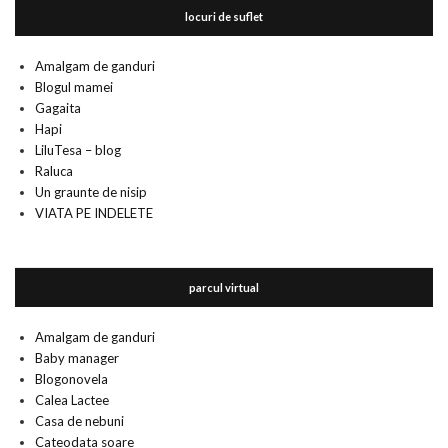
locuri de suflet
Amalgam de ganduri
Blogul mamei
Gagaita
Hapi
LiluTesa – blog
Raluca
Un graunte de nisip
VIATA PE INDELETE
parcul virtual
Amalgam de ganduri
Baby manager
Blogonovela
Calea Lactee
Casa de nebuni
Cateodata soare