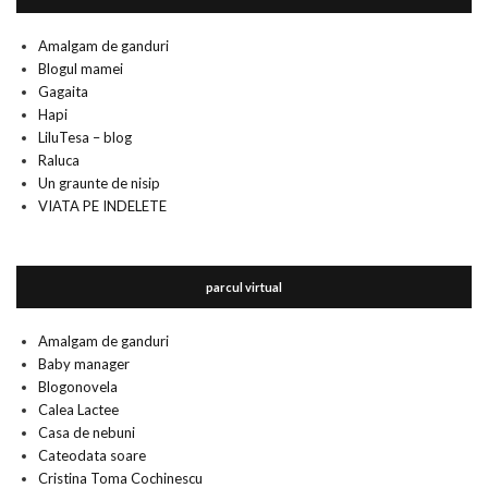
Amalgam de ganduri
Blogul mamei
Gagaita
Hapi
LiluTesa – blog
Raluca
Un graunte de nisip
VIATA PE INDELETE
parcul virtual
Amalgam de ganduri
Baby manager
Blogonovela
Calea Lactee
Casa de nebuni
Cateodata soare
Cristina Toma Cochinescu