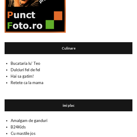
Culinare
Bucataria lu' Teo
Dulciuri fel de fel
Hai sa gatim!
Retete ca la mama
imi plac
Amalgam de ganduri
B24Kids
Cu mastile jos