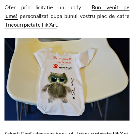
Ofer prin licitatie un body
Bun venit pe
lume!
personalizat dupa bunul vostru plac de catre
Tricouri pictate Ilik’Art
.
Salvati Copiii doneaza body-ul,
Tricouri pictate Ilik’Art
,