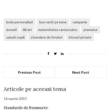
body personalizat
bun venit pe lume
campanie
donatii
ilik'art
maternitatea cantacuzino
prematur
salvati copiii
strandere de fonduri
tricouri pictate
Previous Post
Next Post
Articole pe aceeasi tema
16 martie 2015
Standarde de frumusete