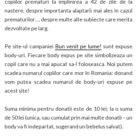
copiilor prematuri la implinirea a 42 de zile de la
nastere, despre importanta alaptarii mai ales in cazul
prematurilor…. despre multe alte subiecte care merita
dezvoltate pe larg.
Pe site-ul campaniei
Bun venit pe lume!
sunt expuse
body-uri. Fiecare body expus pe site simbolizeaza un
copil care nu a mai apucat sa-l foloseasca. Noi putem
scadea numarul copiilor care mor în Romania: donand
vom putea scadea numarul de body-uri expuse pe
acest site!
Suma minima pentru donatii este de 10 lei; la o suma
de 50 lei (unica, sau cumulat prin mai multe donatii – un
body va fi indepartat, sugerand un bebelus salvat).