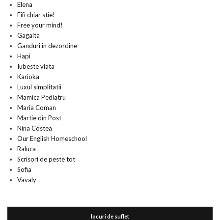
Elena
Fifi chiar stie!
Free your mind!
Gagaita
Ganduri in dezordine
Hapi
Iubeste viata
Karioka
Luxul simplitatii
Mamica Pediatru
Maria Coman
Martie din Post
Nina Costea
Our English Homeschool
Raluca
Scrisori de peste tot
Sofia
Vavaly
locuri de suflet