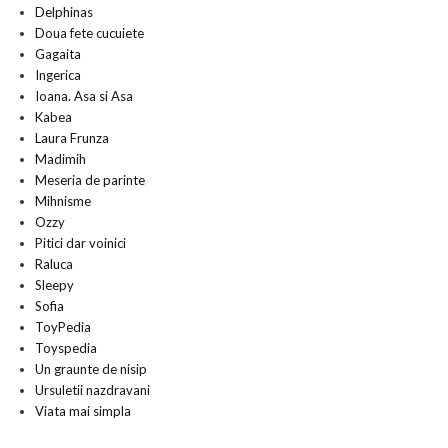
Delphinas
Doua fete cucuiete
Gagaita
Ingerica
Ioana. Asa si Asa
Kabea
Laura Frunza
Madimih
Meseria de parinte
Mihnisme
Ozzy
Pitici dar voinici
Raluca
Sleepy
Sofia
ToyPedia
Toyspedia
Un graunte de nisip
Ursuletii nazdravani
Viata mai simpla