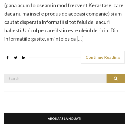
(pana acum foloseam in mod frecvent Kerastase, care
daca nu ma insel e produs de aceeasi companie) si am
cautat disperata informatii si tot felul de leacuri
babesti. Unicul pe care il stiu este uleiul de ricin. Din
informatiile gasite, am inteles ca […]
Continue Reading
Search
Search
for:
ABONARE LA NOUATI