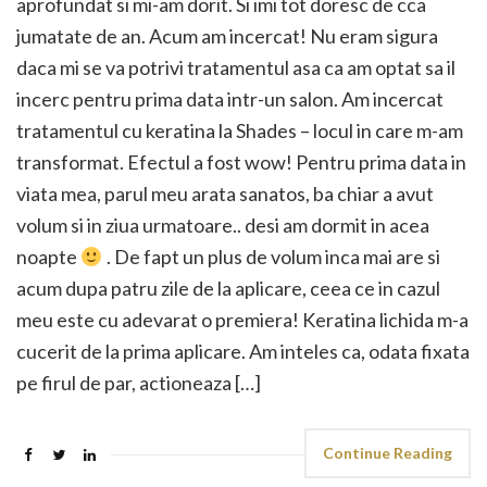
aprofundat si mi-am dorit. Si imi tot doresc de cca
jumatate de an. Acum am incercat! Nu eram sigura
daca mi se va potrivi tratamentul asa ca am optat sa il
incerc pentru prima data intr-un salon. Am incercat
tratamentul cu keratina la Shades – locul in care m-am
transformat. Efectul a fost wow! Pentru prima data in
viata mea, parul meu arata sanatos, ba chiar a avut
volum si in ziua urmatoare.. desi am dormit in acea
noapte
. De fapt un plus de volum inca mai are si
acum dupa patru zile de la aplicare, ceea ce in cazul
meu este cu adevarat o premiera! Keratina lichida m-a
cucerit de la prima aplicare. Am inteles ca, odata fixata
pe firul de par, actioneaza […]
Continue Reading