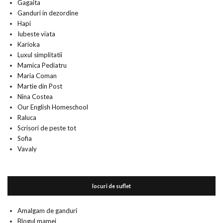
Gagaita
Ganduri in dezordine
Hapi
Iubeste viata
Karioka
Luxul simplitatii
Mamica Pediatru
Maria Coman
Martie din Post
Nina Costea
Our English Homeschool
Raluca
Scrisori de peste tot
Sofia
Vavaly
locuri de suflet
Amalgam de ganduri
Blogul mamei