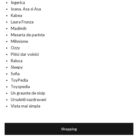
Ingerica
Ioana. Asa si Asa
Kabea
Laura Frunza
Madimih
Meseria de parinte
Mihnisme
Ozzy
Pitici dar voinici
Raluca
Sleepy
Sofia
ToyPedia
Toyspedia
Un graunte de nisip
Ursuletii nazdravani
Viata mai simpla
Shopping