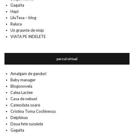
Gagaita
Hapi
LiluTesa – blog
Raluca
Un graunte de nisip
VIATA PE INDELETE
parcul virtual
Amalgam de ganduri
Baby manager
Blogonovela
Calea Lactee
Casa de nebuni
Cateodata soare
Cristina Toma Cochinescu
Delphinas
Doua fete cucuiete
Gagaita