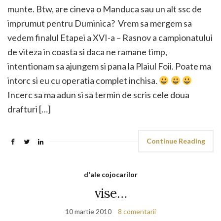
munte. Btw, are cineva o Manduca sau un alt ssc de
imprumut pentru Duminica? Vrem sa mergem sa
vedem finalul Etapei a XVI-a – Rasnov a campionatului
de viteza in coasta si daca ne ramane timp,
intentionam sa ajungem si pana la Plaiul Foii. Poate ma
intorc si eu cu operatia complet inchisa.
Incerc sa ma adun si sa termin de scris cele doua
drafturi […]
Continue Reading
d'ale cojocarilor
vise…
10 martie 2010
8 comentarii