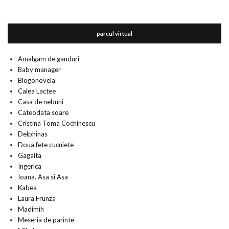
parcul virtual
Amalgam de ganduri
Baby manager
Blogonovela
Calea Lactee
Casa de nebuni
Cateodata soare
Cristina Toma Cochinescu
Delphinas
Doua fete cucuiete
Gagaita
Ingerica
Ioana. Asa si Asa
Kabea
Laura Frunza
Madimih
Meseria de parinte