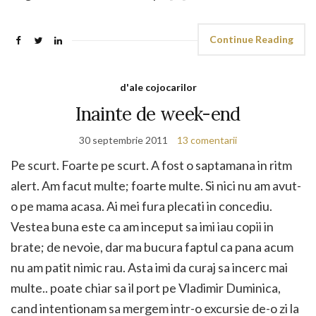
Continue Reading
d'ale cojocarilor
Inainte de week-end
30 septembrie 2011
13 comentarii
Pe scurt. Foarte pe scurt. A fost o saptamana in ritm
alert. Am facut multe; foarte multe. Si nici nu am avut-
o pe mama acasa. Ai mei fura plecati in concediu.
Vestea buna este ca am inceput sa imi iau copii in
brate; de nevoie, dar ma bucura faptul ca pana acum
nu am patit nimic rau. Asta imi da curaj sa incerc mai
multe.. poate chiar sa il port pe Vladimir Duminica,
cand intentionam sa mergem intr-o excursie de-o zi la