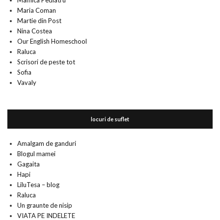
Mamica Pediatru
Maria Coman
Martie din Post
Nina Costea
Our English Homeschool
Raluca
Scrisori de peste tot
Sofia
Vavaly
locuri de suflet
Amalgam de ganduri
Blogul mamei
Gagaita
Hapi
LiluTesa – blog
Raluca
Un graunte de nisip
VIATA PE INDELETE