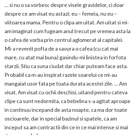
… si nu o sa vorbesc despre visele gravidelor, ci doar
despre ce am visat eu astazi; eu – femeia, nu eu –
viitoarea mama. Pentru o clipa am uitat. Am uitat si mi-
am imaginat cum fugeam anul trecut pe vremea asta la
o cafea de vorba prin centrul aglomerat al capitalei.
Mi-a revenit pofta de a savura o cafea (cu cat mai
mare, cu atat mai buna) gasindu-mi linistea in forfota
starzii. Stiu ca suna ciudat dar chiar puteam face asta.
Probabil ca m-au inspirat razele soarelui ce mi-au
mangaiat usor fata pe toata durata acestei zile. … Am
visat. Am visat cu ochii deschisi, uitand pentru cateva
clipe ca sunt nedormita, ca bebelina s-a agitat aproape
in continuu incepand de asta noapte, ca ma dor toate
oscioarele, dar in special bazinul si spatele, ca am
inceput sa am contractii din ce in ce mai intense si mai