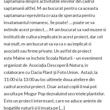
saptamana despre activitatile elevilor din cadrul
saptamanii altfel. M-au bucurat pentru ca aceasta
saptamana reprezinta o raza de speranta pentru
invatamantul romanesc. Se poate! … poate se va
extinde acest proiect…. M-am bucurat sa vad muzee si
institutii de cultura implicate in acest proiect, dar cel
mai mult, m-am bucurat sa va ca s-au implicat si
asociatii sau firme private. Un astfel de proiect
este Maine se incheie Scoala Naturii – un eveniment
organizat de Asociația Descoperă Natura, in
colaborare cu Dacia Plant și Foto Union. Astazi, la
11:00 si la 13:00 au loc ultimele doua ateliere din
cadrul acestui proiect. Doar astazi copiii il mai pot
asculta pe Mugur Pop dezvaluind secretele plantelor.
Este un proiect interesant, care ne aduce aminte de
bogatiile naturii si ii invata pe […]