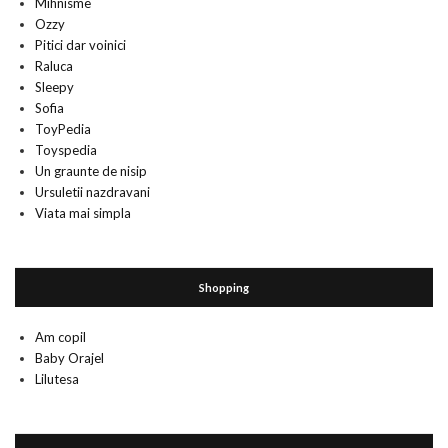
Mihnisme
Ozzy
Pitici dar voinici
Raluca
Sleepy
Sofia
ToyPedia
Toyspedia
Un graunte de nisip
Ursuletii nazdravani
Viata mai simpla
Shopping
Am copil
Baby Orajel
Lilutesa