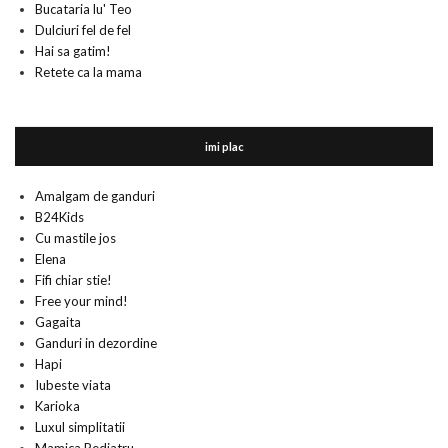
Bucataria lu' Teo
Dulciuri fel de fel
Hai sa gatim!
Retete ca la mama
imi plac
Amalgam de ganduri
B24Kids
Cu mastile jos
Elena
Fifi chiar stie!
Free your mind!
Gagaita
Ganduri in dezordine
Hapi
Iubeste viata
Karioka
Luxul simplitatii