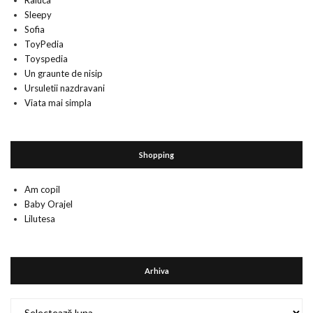
Raluca
Sleepy
Sofia
ToyPedia
Toyspedia
Un graunte de nisip
Ursuletii nazdravani
Viata mai simpla
Shopping
Am copil
Baby Orajel
Lilutesa
Arhiva
Arhiva