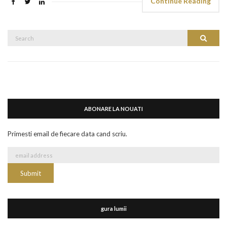
Continue Reading
Search
Search
for:
ABONARE LA NOUATI
Primesti email de fiecare data cand scriu.
gura lumii