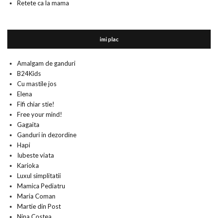
Retete ca la mama
imi plac
Amalgam de ganduri
B24Kids
Cu mastile jos
Elena
Fifi chiar stie!
Free your mind!
Gagaita
Ganduri in dezordine
Hapi
Iubeste viata
Karioka
Luxul simplitatii
Mamica Pediatru
Maria Coman
Martie din Post
Nina Costea