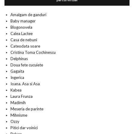
Amalgam de ganduri
Baby manager
Blogonovela
Calea Lactee
Casa de nebuni
Cateodata soare
Cristina Toma Cochinescu
Delphinas
Doua fete cucuiete
Gagaita
Ingerica
Ioana. Asa si Asa
Kabea
Laura Frunza
Madimih
Meseria de parinte
Mihnisme
Ozzy
Pitici dar voinici