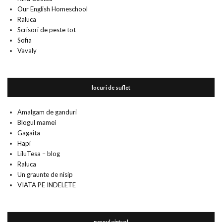
Our English Homeschool
Raluca
Scrisori de peste tot
Sofia
Vavaly
locuri de suflet
Amalgam de ganduri
Blogul mamei
Gagaita
Hapi
LiluTesa – blog
Raluca
Un graunte de nisip
VIATA PE INDELETE
parcul virtual