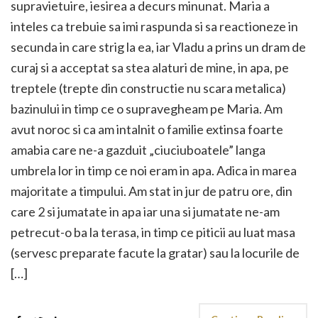
supravietuire, iesirea a decurs minunat. Maria a
inteles ca trebuie sa imi raspunda si sa reactioneze in
secunda in care strig la ea, iar Vladu a prins un dram de
curaj si a acceptat sa stea alaturi de mine, in apa, pe
treptele (trepte din constructie nu scara metalica)
bazinului in timp ce o supravegheam pe Maria. Am
avut noroc si ca am intalnit o familie extinsa foarte
amabia care ne-a gazduit „ciuciuboatele” langa
umbrela lor in timp ce noi eram in apa. Adica in marea
majoritate a timpului. Am stat in jur de patru ore, din
care 2 si jumatate in apa iar una si jumatate ne-am
petrecut-o ba la terasa, in timp ce piticii au luat masa
(servesc preparate facute la gratar) sau la locurile de
[…]