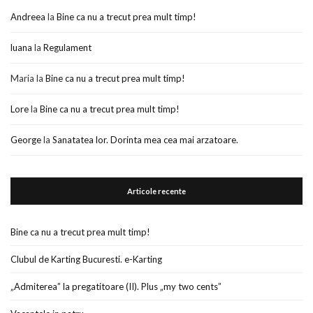
Andreea
la
Bine ca nu a trecut prea mult timp!
luana
la
Regulament
Maria
la
Bine ca nu a trecut prea mult timp!
Lore
la
Bine ca nu a trecut prea mult timp!
George
la
Sanatatea lor. Dorinta mea cea mai arzatoare.
Articole recente
Bine ca nu a trecut prea mult timp!
Clubul de Karting Bucuresti. e-Karting
„Admiterea” la pregatitoare (II). Plus „my two cents”