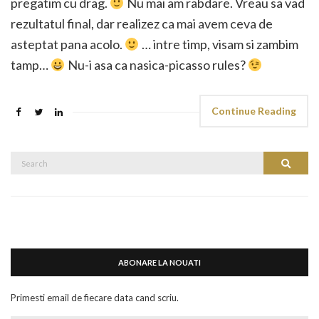
pregatim cu drag.
Nu mai am rabdare. Vreau sa vad
rezultatul final, dar realizez ca mai avem ceva de
asteptat pana acolo.
… intre timp, visam si zambim
tamp…
Nu-i asa ca nasica-picasso rules?
Continue Reading
Search
Search
for:
ABONARE LA NOUATI
Primesti email de fiecare data cand scriu.