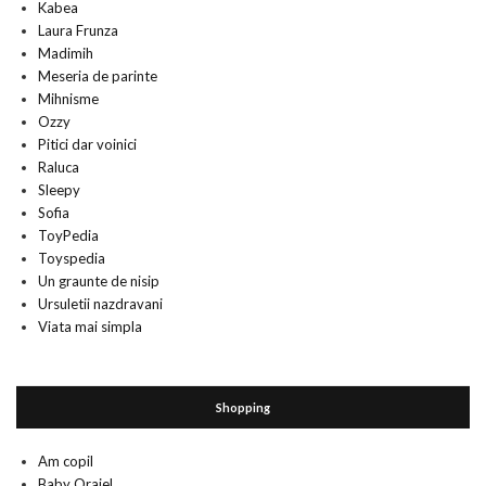
Kabea
Laura Frunza
Madimih
Meseria de parinte
Mihnisme
Ozzy
Pitici dar voinici
Raluca
Sleepy
Sofia
ToyPedia
Toyspedia
Un graunte de nisip
Ursuletii nazdravani
Viata mai simpla
Shopping
Am copil
Baby Orajel