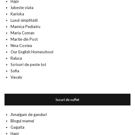
Hapi
Iubeste viata
Karioka
Luxul simplitatii
Mamica Pediatru
Maria Coman
Martie din Post
Nina Costea
Our English Homeschool
Raluca
Scrisori de peste tot
Sofia
Vavaly
locuri de suflet
Amalgam de ganduri
Blogul mamei
Gagaita
Hapi