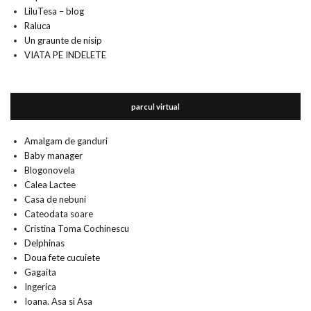
LiluTesa – blog
Raluca
Un graunte de nisip
VIATA PE INDELETE
parcul virtual
Amalgam de ganduri
Baby manager
Blogonovela
Calea Lactee
Casa de nebuni
Cateodata soare
Cristina Toma Cochinescu
Delphinas
Doua fete cucuiete
Gagaita
Ingerica
Ioana. Asa si Asa