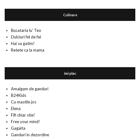
Culinare
Bucataria lu' Teo
Dulciuri fel de fel
Hai sa gatim!
Retete ca la mama
imi plac
Amalgam de ganduri
B24Kids
Cu mastile jos
Elena
Fifi chiar stie!
Free your mind!
Gagaita
Ganduri in dezordine