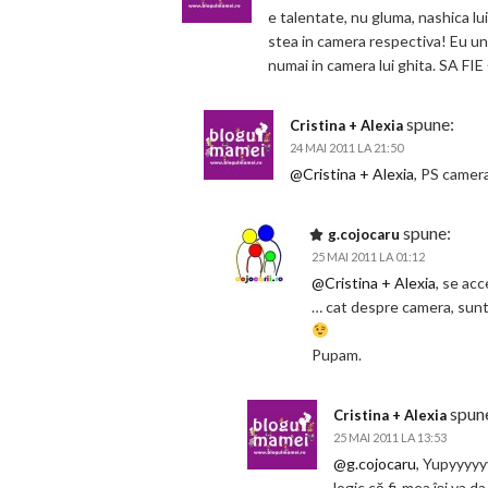
e talentate, nu gluma, nashica lui
stea in camera respectiva! Eu una, 
numai in camera lui ghita. SA F
spune:
Cristina + Alexia
24 MAI 2011 LA 21:50
@Cristina + Alexia
, PS camera
spune:
g.cojocaru
25 MAI 2011 LA 01:12
@Cristina + Alexia
, se acc
… cat despre camera, sunt 
Pupam.
spun
Cristina + Alexia
25 MAI 2011 LA 13:53
@g.cojocaru
, Yupyyyy
logic că fi-mea îşi va