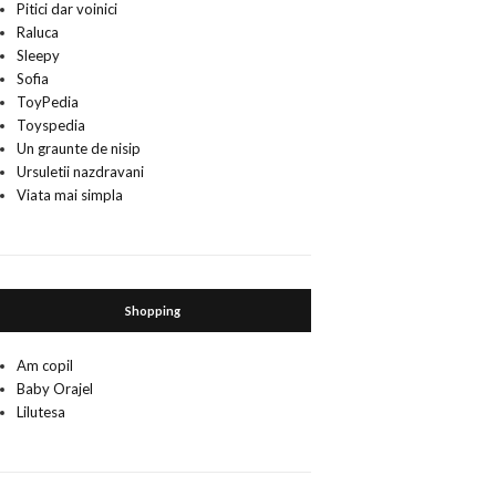
Pitici dar voinici
Raluca
Sleepy
Sofia
ToyPedia
Toyspedia
Un graunte de nisip
Ursuletii nazdravani
Viata mai simpla
Shopping
Am copil
Baby Orajel
Lilutesa