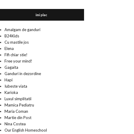
imi plac
Amalgam de ganduri
B24Kids
Cu mastile jos
Elena
Fifi chiar stie!
Free your mind!
Gagaita
Ganduri in dezordine
Hapi
Iubeste viata
Karioka
Luxul simplitatii
Mamica Pediatru
Maria Coman
Martie din Post
Nina Costea
Our English Homeschool