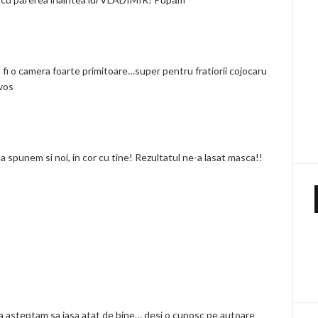
va fi o camera foarte primitoare…super pentru fratiorii cojocaru
vos
sa spunem si noi, in cor cu tine! Rezultatul ne-a lasat masca!!
a asteptam sa iasa atat de bine… desi o cunosc pe autoare