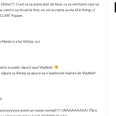
 Ghita!!!! Cred ca va arata atat de bine, ca va veti bate care sa
cand o sa vin pe la tine, nu voi accepta sa ma tii in living, ci
IE CLAR! Pupam
 Mariei si a lui Ghitza, scz
epta scuzele, daca ii spui Vladimir!
sigura ca Alexia va apuca sa o exploreze inainte de Vladimir!
e:
yyyyyyyyyyyy avem un nume normal!!!! URAAAAAAAA! Păi e
 da cu părerea înaintea lui VLADIMIR! Pupăm