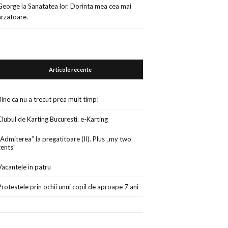
George
la
Sanatatea lor. Dorinta mea cea mai
arzatoare.
Articole recente
Bine ca nu a trecut prea mult timp!
Clubul de Karting Bucuresti. e-Karting
„Admiterea” la pregatitoare (II). Plus „my two
cents”
Vacantele in patru
Protestele prin ochii unui copil de aproape 7 ani