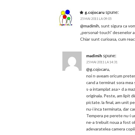
spune:
g.cojocaru
25 MAI 2011 LA 09:05
@madimih
, sunt sigura ca vo
„personal-touch” desenelor a
Chiar sunt curioasa, cum rea
spune:
madimih
25 MAI 2011 LA 14:31
@g.cojocaru
,
noi n-aveam oricum pretent
cand a terminat sora mea 
s-a intamplat asa> d a mazg
originala. Peste, am lipit 
pictate. la final, am unit 
nu-i inca terminata, dar ca
Tempera pe perete nu-i un
ne-a trebuit noua a fost 
adevaratelea camera copii