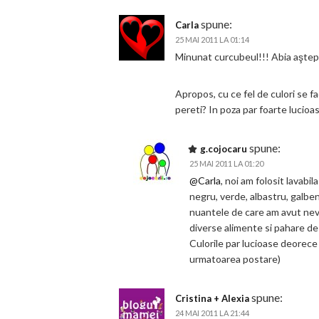
spune:
Carla
25 MAI 2011 LA 01:14
Minunat curcubeul!!! Abia aştept
Apropos, cu ce fel de culori se 
pereti? In poza par foarte lucioase
spune:
g.cojocaru
25 MAI 2011 LA 01:20
@Carla
, noi am folosit lavab
negru, verde, albastru, galben
nuantele de care am avut nevoi
diverse alimente si pahare de 
Culorile par lucioase deorece
urmatoarea postare)
spune:
Cristina + Alexia
24 MAI 2011 LA 21:44