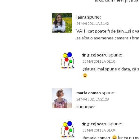
spune:
laura
24 MAI 2011 LA 21:42
VAIII cat poate fi de fain….si c 
sa aiba o asemenea camera:) bra
spune:
g.cojocaru
25 MAI 2011 LA 01:10
@laura
, mai spune o data, ca 
spune:
maria coman
24 MAI 2011 LA 21:28
suuuuper
spune:
g.cojocaru
25 MAI 2011 LA 01:09
@maria coman
,
jur ca nu m