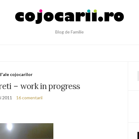
Blog de Familie
d'ale cojocarilor
f
eti – work in progress
i 2011
16 comentarii