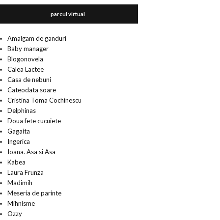
parcul virtual
Amalgam de ganduri
Baby manager
Blogonovela
Calea Lactee
Casa de nebuni
Cateodata soare
Cristina Toma Cochinescu
Delphinas
Doua fete cucuiete
Gagaita
Ingerica
Ioana. Asa si Asa
Kabea
Laura Frunza
Madimih
Meseria de parinte
Mihnisme
Ozzy