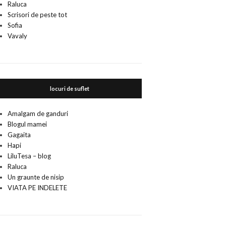
Raluca
Scrisori de peste tot
Sofia
Vavaly
locuri de suflet
Amalgam de ganduri
Blogul mamei
Gagaita
Hapi
LiluTesa – blog
Raluca
Un graunte de nisip
VIATA PE INDELETE