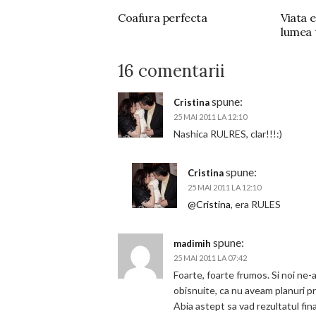
Coafura perfecta
Viata e
lumea 
16 comentarii
spune:
Cristina
25 MAI 2011 LA 12:10
Nashica RULRES, clar!!!:)
spune:
Cristina
25 MAI 2011 LA 12:10
@Cristina
, era RULES
spune:
madimih
25 MAI 2011 LA 07:42
Foarte, foarte frumos. Si noi ne
obisnuite, ca nu aveam planuri pr
Abia astept sa vad rezultatul fina