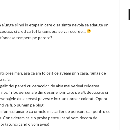
m ajunge si noi in etapa in care o sa simta nevoia sa adauge un
cestea, si cred ca tot la tempera se va recurge…
ctioneaza tempera pe perete?
ii prea mari, asa ca am folosit ce aveam prin casa, ramas de
scoala.
alit doi pereti cu ceracolor, de abia mai vedeai culoarea
din loc in loc personaje din desene, printate pe a4, decupate si
personajele din aceeasi poveste intr-un norisor colorat. Opera
nd va fi, o punem pe blog.
iforma. ramane cu urmele miscarilor de penson. dar pentru ce
ok. Consideram ca e o proba pentru cand vom decora de-
lor (atunci cand o vom avea)