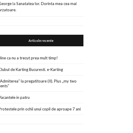
George
la
Sanatatea lor. Dorinta mea cea mai
arzatoare.
Articole recente
Bine ca nu a trecut prea mult timp!
Clubul de Karting Bucuresti. e-Karting
„Admiterea” la pregatitoare (II). Plus „my two
cents”
Vacantele in patru
Protestele prin ochii unui copil de aproape 7 ani