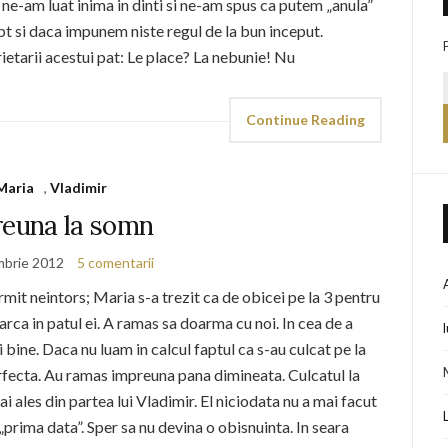
d ne-am luat inima in dinti si ne-am spus ca putem „anula”
pt si daca impunem niste regul de la bun inceput.
ietarii acestui pat: Le place? La nebunie! Nu
Continue Reading
Maria
,
Vladimir
euna la somn
mbrie 2012
5 comentarii
mit neintors; Maria s-a trezit ca de obicei pe la 3 pentru
oarca in patul ei. A ramas sa doarma cu noi. In cea de a
 bine. Daca nu luam in calcul faptul ca s-au culcat pe la
rfecta. Au ramas impreuna pana dimineata. Culcatul la
 ales din partea lui Vladimir. El niciodata nu a mai facut
prima data”. Sper sa nu devina o obisnuinta. In seara