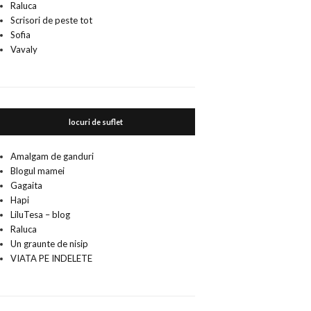
Raluca
Scrisori de peste tot
Sofia
Vavaly
locuri de suflet
Amalgam de ganduri
Blogul mamei
Gagaita
Hapi
LiluTesa – blog
Raluca
Un graunte de nisip
VIATA PE INDELETE