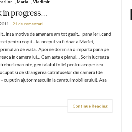
carilor
,
Maria
,
Vladimir
 in progress…
 2011
21 de comentarii
.. insa motive de amanare am tot gasit… pana ieri, cand
i pentru copii – la inceput va fi doar a Mariei,
n primul an de viata. Apoi ne dorim sa o imparta pana pe
 treaca in camera lui… Cam asta e planul… Sorin lucreaza
 cu treburi marunte, gen taiatul foliei pentru acoperirea
 ocupat si de strangerea catrafuselor din camera (de
– cu putin ajutor masculin la caratul mobilierului). Asa
Continue Reading