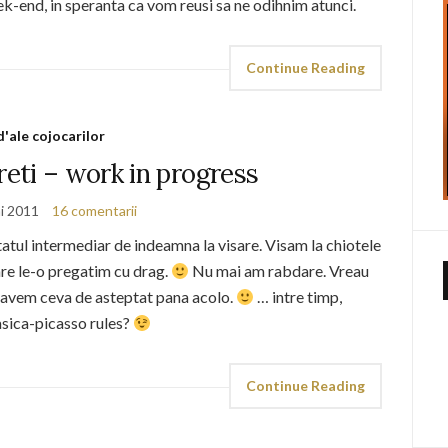
k-end, in speranta ca vom reusi sa ne odihnim atunci.
Continue Reading
d'ale cojocarilor
eti – work in progress
i 2011
16 comentarii
tatul intermediar de indeamna la visare. Visam la chiotele
re le-o pregatim cu drag.
Nu mai am rabdare. Vreau
ai avem ceva de asteptat pana acolo.
… intre timp,
asica-picasso rules?
Continue Reading