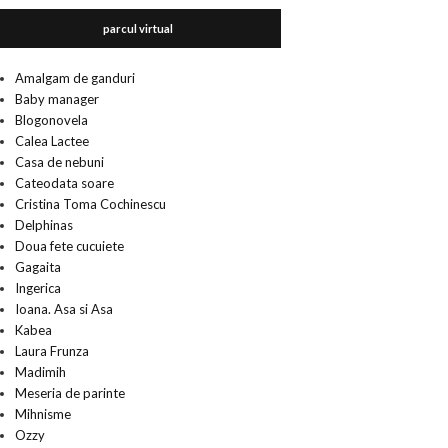
parcul virtual
Amalgam de ganduri
Baby manager
Blogonovela
Calea Lactee
Casa de nebuni
Cateodata soare
Cristina Toma Cochinescu
Delphinas
Doua fete cucuiete
Gagaita
Ingerica
Ioana. Asa si Asa
Kabea
Laura Frunza
Madimih
Meseria de parinte
Mihnisme
Ozzy