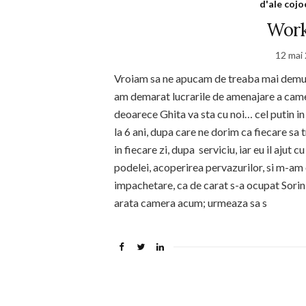
d'ale cojo
Work
12 mai
Vroiam sa ne apucam de treaba mai demult
am demarat lucrarile de amenajare a camere
deoarece Ghita va sta cu noi… cel putin i
la 6 ani, dupa care ne dorim ca fiecare sa
in fiecare zi, dupa serviciu, iar eu il ajut
podelei, acoperirea pervazurilor, si m-am
impachetare, ca de carat s-a ocupat Sorin 
arata camera acum; urmeaza sa s