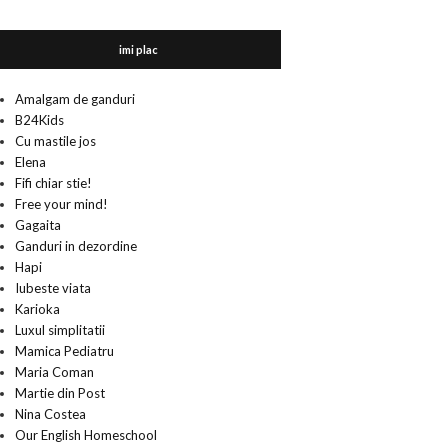
imi plac
Amalgam de ganduri
B24Kids
Cu mastile jos
Elena
Fifi chiar stie!
Free your mind!
Gagaita
Ganduri in dezordine
Hapi
Iubeste viata
Karioka
Luxul simplitatii
Mamica Pediatru
Maria Coman
Martie din Post
Nina Costea
Our English Homeschool