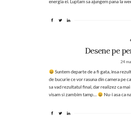
energia ei. Luptam sa ajungem pana la wee
Desene pe per
24 ma
Suntem departe de a fi gata, insa rezul
de bucurie ce vor rasuna din camera pe ca
sa vad rezultatul final, dar realizez ca m
visam si zambim tamp…
Nu-i asa ca n