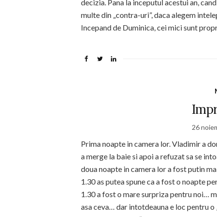
decizia. Pana la inceputul acestui an, can
multe din „contra-uri”, daca alegem intele
Incepand de Duminica, cei mici sunt propr
Impr
26 noie
Prima noapte in camera lor. Vladimir a dor
a merge la baie si apoi a refuzat sa se int
doua noapte in camera lor a fost putin mai
1.30 as putea spune ca a fost o noapte pe
1.30 a fost o mare surpriza pentru noi… mai
asa ceva… dar intotdeauna e loc pentru o „