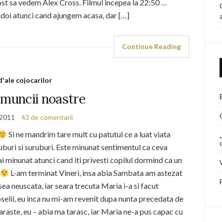
ost sa vedem Alex Cross. Filmul incepea la 22:50 …
doi atunci cand ajungem acasa, dar […]
Continue Reading
d'ale cojocarilor
 muncii noastre
 2011
43 de comentarii
Si ne mandrim tare mult cu patutul ce a luat viata
uburi si suruburi. Este minunat sentimentul ca ceva
mai minunat atunci cand iti privesti copilul dormind ca un
L-am terminat Vineri, insa abia Sambata am astezat
ea neuscata, iar seara trecuta Maria i-a si facut
oselii, eu inca nu mi-am revenit dupa nunta precedata de
araste, eu – abia ma tarasc, iar Maria ne-a pus capac cu