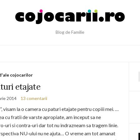
Blog de Familie
d'ale cojocarilor
f
turi etajate
arie 2014
13 comentarii
, visam la o camera cu paturi etajate pentru copiii mei. …
a cu fratii de varste apropiate, am inceput sa ne
o-uri si contra-uri dar tot nu indrazneam sa tragem linie.
rspectiva NU-ului nu ne ajuta… O vreme am tot amanat