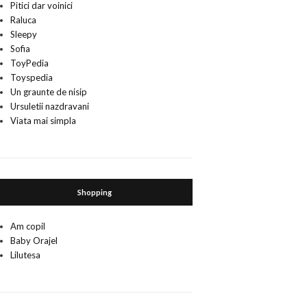
Pitici dar voinici
Raluca
Sleepy
Sofia
ToyPedia
Toyspedia
Un graunte de nisip
Ursuletii nazdravani
Viata mai simpla
Shopping
Am copil
Baby Orajel
Lilutesa