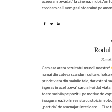
aceea am „evadat” la cinema, in doi. Am f
credeam ca ii vom gasi sfoaraind pe aman
Rodul
31 mai
Cam asa arata rezultatul muncii noastre!
numai din cateva scanduri, coltare, holsur
prinde viata din mainile tale, dar este si 
ingeras in acel „ceva” caruia i-ai dat viata.
toate mobila pe pozitii, pe motive de vops
inaugurarea. Sorin rezista cu stoicism ob
„partida” de amenajari interioare… El se t