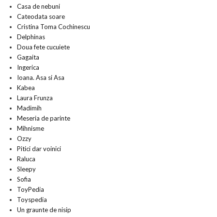
Casa de nebuni
Cateodata soare
Cristina Toma Cochinescu
Delphinas
Doua fete cucuiete
Gagaita
Ingerica
Ioana. Asa si Asa
Kabea
Laura Frunza
Madimih
Meseria de parinte
Mihnisme
Ozzy
Pitici dar voinici
Raluca
Sleepy
Sofia
ToyPedia
Toyspedia
Un graunte de nisip