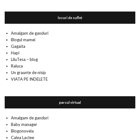
locuri de suflet
Amalgam de ganduri
Blogul mamei
Gagaita
Hapi
LiluTesa – blog
Raluca
Un graunte de nisip
VIATA PE INDELETE
parcul virtual
Amalgam de ganduri
Baby manager
Blogonovela
Calea Lactee