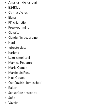
Amalgam de ganduri
B24Kids
Cu mastile jos
Elena
Fifi chiar stie!
Free your mind!
Gagaita
Ganduri in dezordine
Hapi
Iubeste viata
Karioka
Luxul simplitatii
Mamica Pediatru
Maria Coman
Martie din Post
Nina Costea
Our English Homeschool
Raluca
Scrisori de peste tot
Sofia
Vavaly