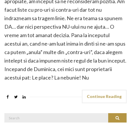
apropiate, am inceput sa ne reconsideram pozitia. Am
facut liste cu pro-uri si contra-uri dar tot nu
indrazneam sa tragem linie. Ne era teama sa spunem
DA… dar nici perspectiva NU-ului nu ne ajuta… O
vreme am tot amanat decizia. Pana la inceputul
acestui an, cand ne-am luat inima in dinti si ne-am spus
ca putem „anula” multe din „contra-uri”, daca alegem
intelept si daca impunem niste regul de la bun inceput.
Incepand de Duminica, cei mici sunt proprietarii
acestui pat: Le place? La nebunie! Nu
Continue Reading
Search
Search
for: