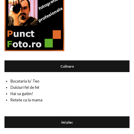
Culinare
Bucataria lu' Teo
Dulciuri fel de fel
Hai sa gatim!
Retete ca la mama
imi plac