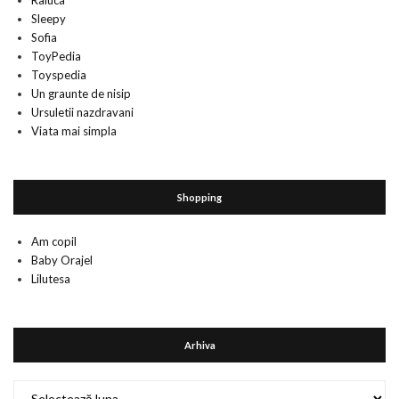
Raluca
Sleepy
Sofia
ToyPedia
Toyspedia
Un graunte de nisip
Ursuletii nazdravani
Viata mai simpla
Shopping
Am copil
Baby Orajel
Lilutesa
Arhiva
Arhiva