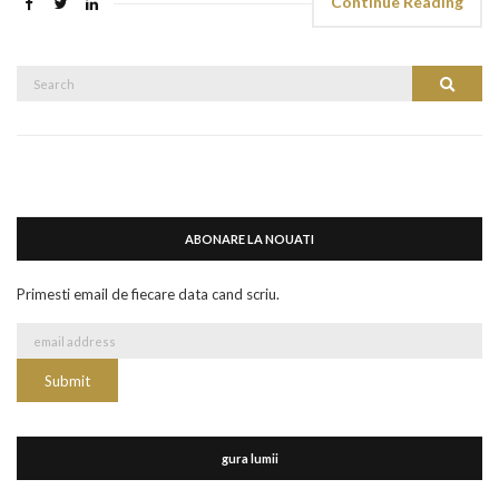
Continue Reading
Search
Search
for:
ABONARE LA NOUATI
Primesti email de fiecare data cand scriu.
gura lumii