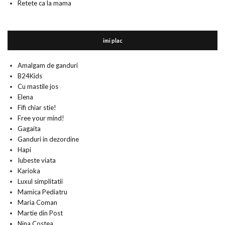
Retete ca la mama
imi plac
Amalgam de ganduri
B24Kids
Cu mastile jos
Elena
Fifi chiar stie!
Free your mind!
Gagaita
Ganduri in dezordine
Hapi
Iubeste viata
Karioka
Luxul simplitatii
Mamica Pediatru
Maria Coman
Martie din Post
Nina Costea