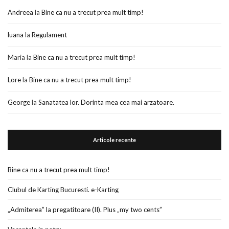
Andreea
la
Bine ca nu a trecut prea mult timp!
luana
la
Regulament
Maria
la
Bine ca nu a trecut prea mult timp!
Lore
la
Bine ca nu a trecut prea mult timp!
George
la
Sanatatea lor. Dorinta mea cea mai arzatoare.
Articole recente
Bine ca nu a trecut prea mult timp!
Clubul de Karting Bucuresti. e-Karting
„Admiterea” la pregatitoare (II). Plus „my two cents”