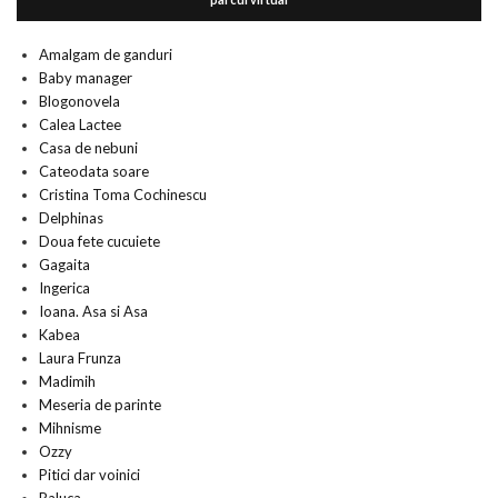
Amalgam de ganduri
Baby manager
Blogonovela
Calea Lactee
Casa de nebuni
Cateodata soare
Cristina Toma Cochinescu
Delphinas
Doua fete cucuiete
Gagaita
Ingerica
Ioana. Asa si Asa
Kabea
Laura Frunza
Madimih
Meseria de parinte
Mihnisme
Ozzy
Pitici dar voinici