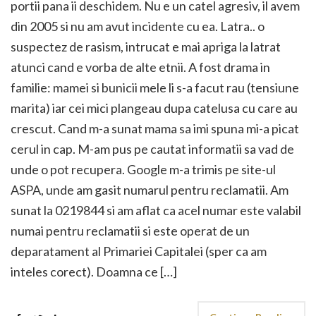
portii pana ii deschidem. Nu e un catel agresiv, il avem
din 2005 si nu am avut incidente cu ea. Latra.. o
suspectez de rasism, intrucat e mai apriga la latrat
atunci cand e vorba de alte etnii. A fost drama in
familie: mamei si bunicii mele li s-a facut rau (tensiune
marita) iar cei mici plangeau dupa catelusa cu care au
crescut. Cand m-a sunat mama sa imi spuna mi-a picat
cerul in cap. M-am pus pe cautat informatii sa vad de
unde o pot recupera. Google m-a trimis pe site-ul
ASPA, unde am gasit numarul pentru reclamatii. Am
sunat la 0219844 si am aflat ca acel numar este valabil
numai pentru reclamatii si este operat de un
deparatament al Primariei Capitalei (sper ca am
inteles corect). Doamna ce […]