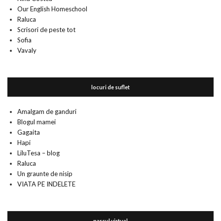
Our English Homeschool
Raluca
Scrisori de peste tot
Sofia
Vavaly
locuri de suflet
Amalgam de ganduri
Blogul mamei
Gagaita
Hapi
LiluTesa – blog
Raluca
Un graunte de nisip
VIATA PE INDELETE
parcul virtual