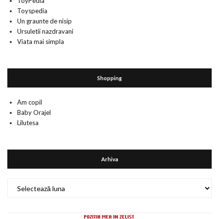
ToyPedia
Toyspedia
Un graunte de nisip
Ursuletii nazdravani
Viata mai simpla
Shopping
Am copil
Baby Orajel
Lilutesa
Arhiva
Arhiva