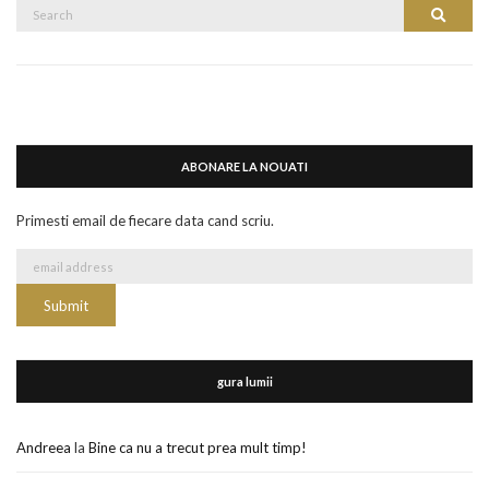
Search
Search
for:
ABONARE LA NOUATI
Primesti email de fiecare data cand scriu.
gura lumii
Andreea
la
Bine ca nu a trecut prea mult timp!