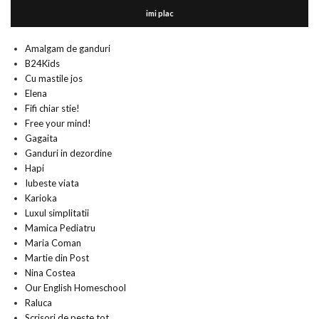
imi plac
Amalgam de ganduri
B24Kids
Cu mastile jos
Elena
Fifi chiar stie!
Free your mind!
Gagaita
Ganduri in dezordine
Hapi
Iubeste viata
Karioka
Luxul simplitatii
Mamica Pediatru
Maria Coman
Martie din Post
Nina Costea
Our English Homeschool
Raluca
Scrisori de peste tot