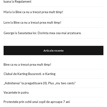
luana
la
Regulament
Maria
la
Bine ca nu a trecut prea mult timp!
Lore
la
Bine ca nu a trecut prea mult timp!
George
la
Sanatatea lor. Dorinta mea cea mai arzatoare.
Articole recente
Bine ca nu a trecut prea mult timp!
Clubul de Karting Bucuresti. e-Karting
„Admiterea” la pregatitoare (II). Plus „my two cents”
Vacantele in patru
Protestele prin ochii unui copil de aproape 7 ani