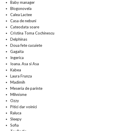
Baby manager
Blogonovela
Calea Lactee
Casa de nebuni
Cateodata soare
Cristina Toma Cochinescu
Delphinas
Doua fete cucuiete
Gagaita
Ingerica
Ioana. Asa si Asa
Kabea
Laura Frunza
Madimih
Meseria de parinte
Mihnisme
Ozzy
Pitici dar voinici
Raluca
Sleepy
Sofia