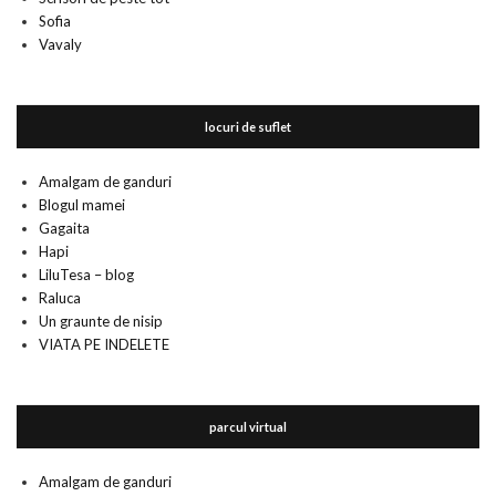
Sofia
Vavaly
locuri de suflet
Amalgam de ganduri
Blogul mamei
Gagaita
Hapi
LiluTesa – blog
Raluca
Un graunte de nisip
VIATA PE INDELETE
parcul virtual
Amalgam de ganduri