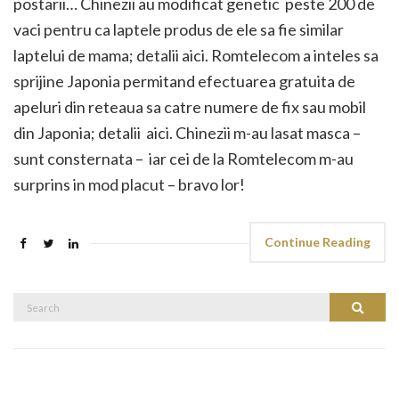
postarii… Chinezii au modificat genetic peste 200 de
vaci pentru ca laptele produs de ele sa fie similar
laptelui de mama; detalii aici. Romtelecom a inteles sa
sprijine Japonia permitand efectuarea gratuita de
apeluri din reteaua sa catre numere de fix sau mobil
din Japonia; detalii aici. Chinezii m-au lasat masca –
sunt consternata – iar cei de la Romtelecom m-au
surprins in mod placut – bravo lor!
Continue Reading
Search
Search
for: