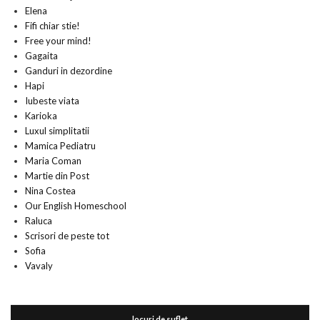
Elena
Fifi chiar stie!
Free your mind!
Gagaita
Ganduri in dezordine
Hapi
Iubeste viata
Karioka
Luxul simplitatii
Mamica Pediatru
Maria Coman
Martie din Post
Nina Costea
Our English Homeschool
Raluca
Scrisori de peste tot
Sofia
Vavaly
locuri de suflet