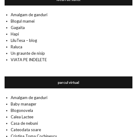
Amalgam de ganduri
Blogul mamei
Gagaita
Hapi
LiluTesa – blog
Raluca
Un graunte de nisip
VIATA PE INDELETE
parcul virtual
Amalgam de ganduri
Baby manager
Blogonovela
Calea Lactee
Casa de nebuni
Cateodata soare
Cristina Toma Cochinescu