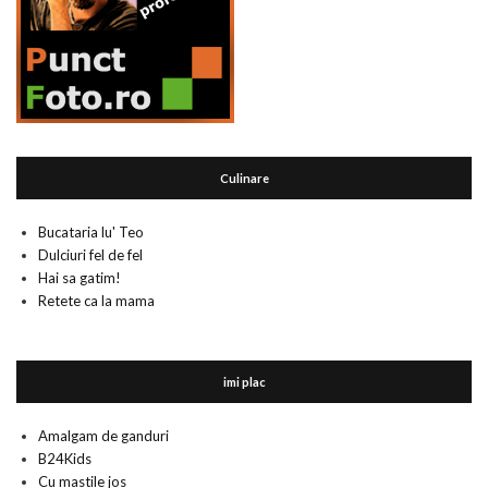
Culinare
Bucataria lu' Teo
Dulciuri fel de fel
Hai sa gatim!
Retete ca la mama
imi plac
Amalgam de ganduri
B24Kids
Cu mastile jos