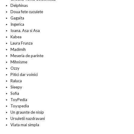
Delphinas
Doua fete cucuiete
Gagaita
Ingerica
Ioana. Asa si Asa
Kabea
Laura Frunza
Madimih
Meseria de parinte
Mihnisme
Ozzy
Pitici dar voinici
Raluca
Sleepy
Sofia
ToyPedia
Toyspedia
Un graunte de nisip
Ursuletii nazdravani
Viata mai simpla