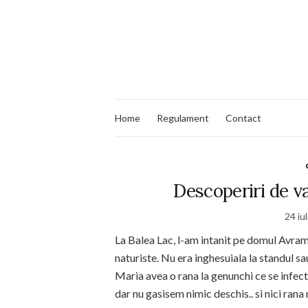
Home
Regulament
Contact
Descoperiri de v
24 iu
La Balea Lac, l-am intanit pe domul Avram
naturiste. Nu era inghesuiala la standul s
Maria avea o rana la genunchi ce se infec
dar nu gasisem nimic deschis.. si nici rana