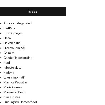
imi plac
Amalgam de ganduri
B24Kids
Cu mastile jos
Elena
Fifi chiar stie!
Free your mind!
Gagaita
Ganduri in dezordine
Hapi
Iubeste viata
Karioka
Luxul simplitatii
Mamica Pediatru
Maria Coman
Martie din Post
Nina Costea
Our English Homeschool