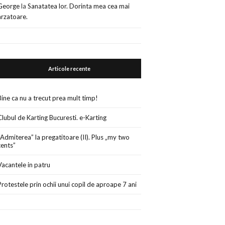
George
la
Sanatatea lor. Dorinta mea cea mai
arzatoare.
Articole recente
Bine ca nu a trecut prea mult timp!
Clubul de Karting Bucuresti. e-Karting
„Admiterea” la pregatitoare (II). Plus „my two
cents”
Vacantele in patru
Protestele prin ochii unui copil de aproape 7 ani