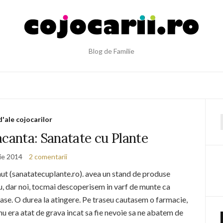
Blog de Familie
d'ale cojocarilor
f
acanta: Sanatate cu Plante
lie 2014
2 comentarii
ut (sanatatecuplante.ro). avea un stand de produse
au, dar noi, tocmai descoperisem in varf de munte ca
tase. O durea la atingere. Pe traseu cautasem o farmacie,
 nu era atat de grava incat sa fie nevoie sa ne abatem de