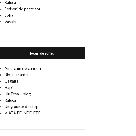
Raluca
Scrisori de peste tot
Sofia
Vavaly
locuri de suflet
Amalgam de ganduri
Blogul mamei
Gagaita
Hapi
LiluTesa – blog
Raluca
Un graunte de nisip
VIATA PE INDELETE