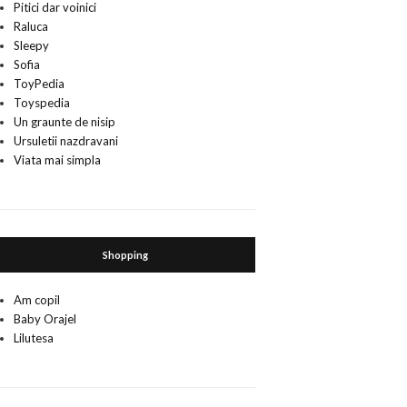
Pitici dar voinici
Raluca
Sleepy
Sofia
ToyPedia
Toyspedia
Un graunte de nisip
Ursuletii nazdravani
Viata mai simpla
Shopping
Am copil
Baby Orajel
Lilutesa