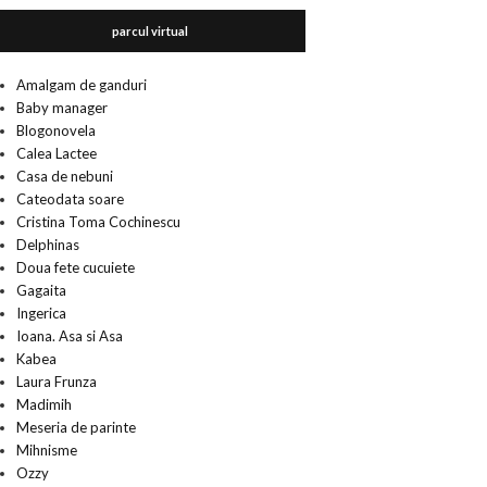
parcul virtual
Amalgam de ganduri
Baby manager
Blogonovela
Calea Lactee
Casa de nebuni
Cateodata soare
Cristina Toma Cochinescu
Delphinas
Doua fete cucuiete
Gagaita
Ingerica
Ioana. Asa si Asa
Kabea
Laura Frunza
Madimih
Meseria de parinte
Mihnisme
Ozzy