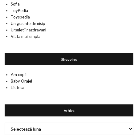
Sofia
ToyPedia
Toyspedia
Un graunte de nisip
Ursuletii nazdravani
Viata mai simpla
Shopping
Am copil
Baby Orajel
Lilutesa
Arhiva
Arhiva