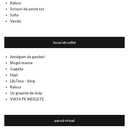
Raluca
Scrisori de peste tot
Sofia
Vavaly
locuri de suflet
Amalgam de ganduri
Blogul mamei
Gagaita
Hapi
LiluTesa – blog
Raluca
Un graunte de nisip
VIATA PE INDELETE
parcul virtual