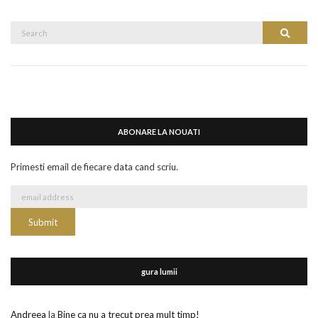
Search
Search
for:
ABONARE LA NOUATI
Primesti email de fiecare data cand scriu.
gura lumii
Andreea
la
Bine ca nu a trecut prea mult timp!