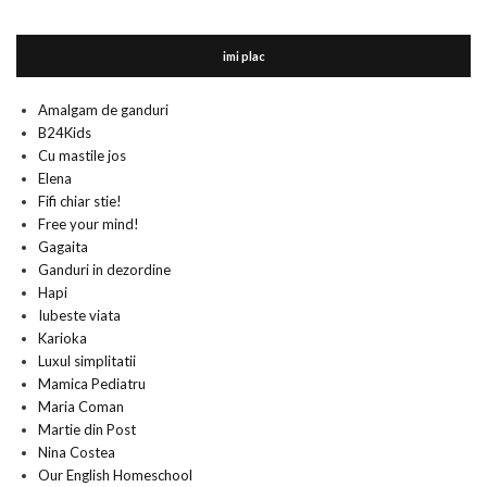
imi plac
Amalgam de ganduri
B24Kids
Cu mastile jos
Elena
Fifi chiar stie!
Free your mind!
Gagaita
Ganduri in dezordine
Hapi
Iubeste viata
Karioka
Luxul simplitatii
Mamica Pediatru
Maria Coman
Martie din Post
Nina Costea
Our English Homeschool