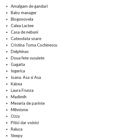
Amalgam de ganduri
Baby manager
Blogonovela
Calea Lactee
Casa de nebuni
Cateodata soare
Cristina Toma Cochinescu
Delphinas
Doua fete cucuiete
Gagaita
Ingerica
Ioana. Asa si Asa
Kabea
Laura Frunza
Madimih
Meseria de parinte
Mihnisme
Ozzy
Pitici dar voinici
Raluca
Sleepy