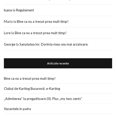
luana
la
Regulament
Maria
la
Bine ca nu a trecut prea mult timp!
Lore
la
Bine ca nu a trecut prea mult timp!
George
la
Sanatatea lor. Dorinta mea cea mai arzatoare.
Articole recente
Bine ca nu a trecut prea mult timp!
Clubul de Karting Bucuresti. e-Karting
„Admiterea” la pregatitoare (II). Plus „my two cents”
Vacantele in patru