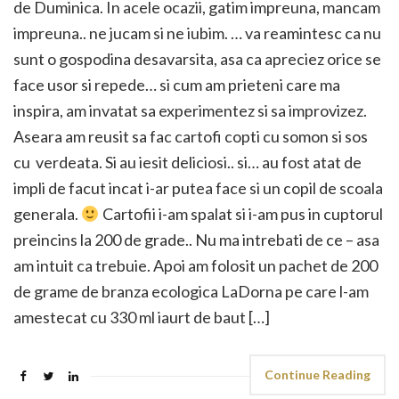
de Duminica. In acele ocazii, gatim impreuna, mancam
impreuna.. ne jucam si ne iubim. … va reamintesc ca nu
sunt o gospodina desavarsita, asa ca apreciez orice se
face usor si repede… si cum am prieteni care ma
inspira, am invatat sa experimentez si sa improvizez.
Aseara am reusit sa fac cartofi copti cu somon si sos
cu verdeata. Si au iesit deliciosi.. si… au fost atat de
impli de facut incat i-ar putea face si un copil de scoala
generala.
Cartofii i-am spalat si i-am pus in cuptorul
preincins la 200 de grade.. Nu ma intrebati de ce – asa
am intuit ca trebuie. Apoi am folosit un pachet de 200
de grame de branza ecologica LaDorna pe care l-am
amestecat cu 330 ml iaurt de baut […]
Continue Reading