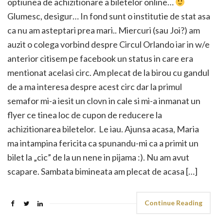
optiunea de achizitionare a biletelor online…
Glumesc, desigur… In fond sunt o institutie de stat asa
ca nu am asteptari prea mari.. Miercuri (sau Joi?) am
auzit o colega vorbind despre Circul Orlando iar in w/e
anterior citisem pe facebook un status in care era
mentionat acelasi circ. Am plecat de la birou cu gandul
de a ma interesa despre acest circ dar la primul
semafor mi-a iesit un clovn in cale si mi-a inmanat un
flyer ce tinea loc de cupon de reducere la
achizitionarea biletelor. Le iau. Ajunsa acasa, Maria
ma intampina fericita ca spunandu-mi ca a primit un
bilet la „cic” de la un nene in pijama :). Nu am avut
scapare. Sambata bimineata am plecat de acasa […]
Continue Reading