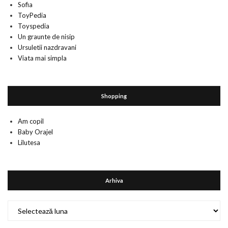
Sofia
ToyPedia
Toyspedia
Un graunte de nisip
Ursuletii nazdravani
Viata mai simpla
Shopping
Am copil
Baby Orajel
Lilutesa
Arhiva
Arhiva