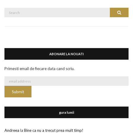
Search
Search
for:
ABONARE LA NOUATI
Primesti email de fiecare data cand scriu.
gura lumii
Andreea
la
Bine ca nu a trecut prea mult timp!