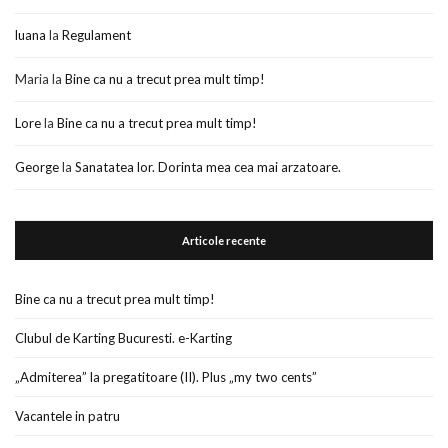
luana
la
Regulament
Maria
la
Bine ca nu a trecut prea mult timp!
Lore
la
Bine ca nu a trecut prea mult timp!
George
la
Sanatatea lor. Dorinta mea cea mai arzatoare.
Articole recente
Bine ca nu a trecut prea mult timp!
Clubul de Karting Bucuresti. e-Karting
„Admiterea” la pregatitoare (II). Plus „my two cents”
Vacantele in patru