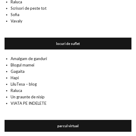
Raluca
Scrisori de peste tot
Sofia
Vavaly
locuri de suflet
Amalgam de ganduri
Blogul mamei
Gagaita
Hapi
LiluTesa – blog
Raluca
Un graunte de nisip
VIATA PE INDELETE
parcul virtual