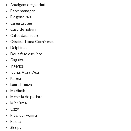
Amalgam de ganduri
Baby manager
Blogonovela
Calea Lactee
Casa de nebuni
Cateodata soare
Cristina Toma Cochinescu
Delphinas
Doua fete cucuiete
Gagaita
Ingerica
Ioana. Asa si Asa
Kabea
Laura Frunza
Madimih
Meseria de parinte
Mihnisme
Ozzy
Pitici dar voinici
Raluca
Sleepy