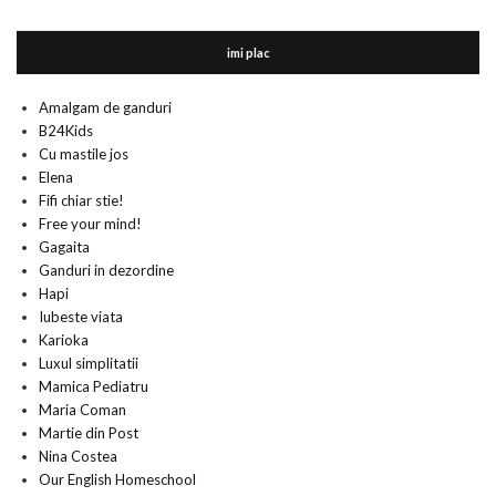
imi plac
Amalgam de ganduri
B24Kids
Cu mastile jos
Elena
Fifi chiar stie!
Free your mind!
Gagaita
Ganduri in dezordine
Hapi
Iubeste viata
Karioka
Luxul simplitatii
Mamica Pediatru
Maria Coman
Martie din Post
Nina Costea
Our English Homeschool