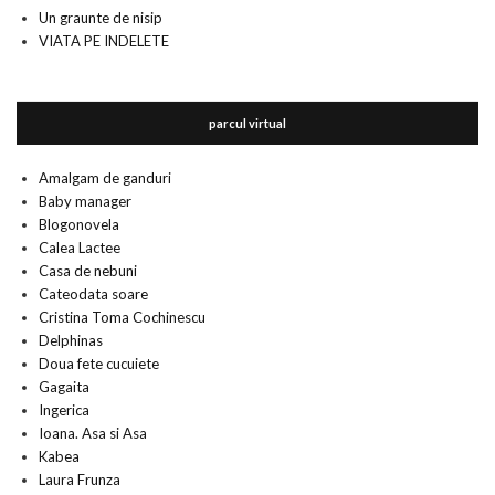
Un graunte de nisip
VIATA PE INDELETE
parcul virtual
Amalgam de ganduri
Baby manager
Blogonovela
Calea Lactee
Casa de nebuni
Cateodata soare
Cristina Toma Cochinescu
Delphinas
Doua fete cucuiete
Gagaita
Ingerica
Ioana. Asa si Asa
Kabea
Laura Frunza