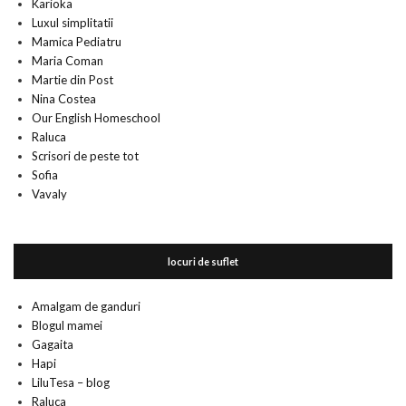
Karioka
Luxul simplitatii
Mamica Pediatru
Maria Coman
Martie din Post
Nina Costea
Our English Homeschool
Raluca
Scrisori de peste tot
Sofia
Vavaly
locuri de suflet
Amalgam de ganduri
Blogul mamei
Gagaita
Hapi
LiluTesa – blog
Raluca