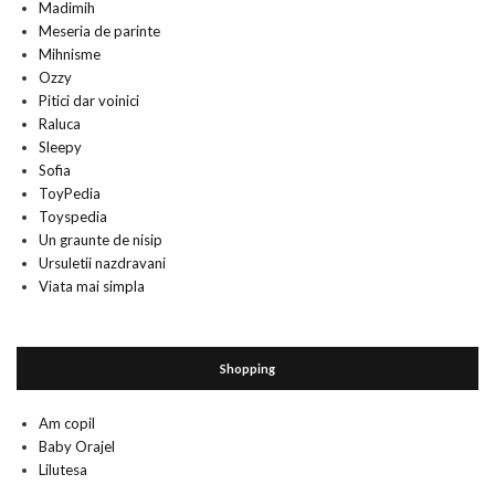
Madimih
Meseria de parinte
Mihnisme
Ozzy
Pitici dar voinici
Raluca
Sleepy
Sofia
ToyPedia
Toyspedia
Un graunte de nisip
Ursuletii nazdravani
Viata mai simpla
Shopping
Am copil
Baby Orajel
Lilutesa