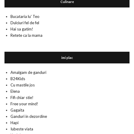
Culinare
Bucataria lu' Teo
Dulciuri fel de fel
Hai sa gatim!
Retete ca la mama
imi plac
Amalgam de ganduri
B24Kids
Cu mastile jos
Elena
Fifi chiar stie!
Free your mind!
Gagaita
Ganduri in dezordine
Hapi
Iubeste viata