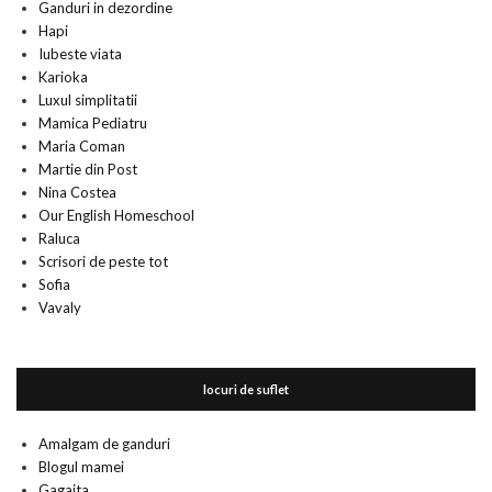
Ganduri in dezordine
Hapi
Iubeste viata
Karioka
Luxul simplitatii
Mamica Pediatru
Maria Coman
Martie din Post
Nina Costea
Our English Homeschool
Raluca
Scrisori de peste tot
Sofia
Vavaly
locuri de suflet
Amalgam de ganduri
Blogul mamei
Gagaita