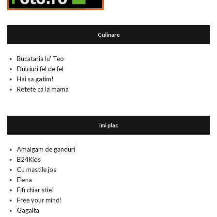
Culinare
Bucataria lu' Teo
Dulciuri fel de fel
Hai sa gatim!
Retete ca la mama
imi plac
Amalgam de ganduri
B24Kids
Cu mastile jos
Elena
Fifi chiar stie!
Free your mind!
Gagaita