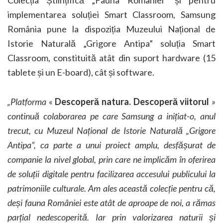
Colecția Științifică „Fauna României” și pentru
implementarea soluției Smart Classroom, Samsung
România pune la dispoziția Muzeului Național de
Istorie Naturală „Grigore Antipa” soluția Smart
Classroom, constituită atât din suport hardware (15
tablete și un E-board), cât și software.
„Platforma
«
Descoperă natura. Descoperă viitorul
»
continuă colaborarea pe care Samsung a inițiat-o, anul
trecut, cu Muzeul Național de Istorie Naturală „Grigore
Antipa”, ca parte a unui proiect amplu, desfășurat de
companie la nivel global, prin care ne implicăm în oferirea
de soluții digitale pentru facilizarea accesului publicului la
patrimoniile culturale. Am ales această colecție pentru că,
deși fauna României este atât de aproape de noi, a rămas
parțial nedescoperită. Iar prin valorizarea naturii și