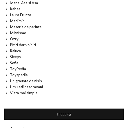
Ioana. Asa si Asa
Kabea
Laura Frunza
Madimih
Meseria de parinte
Mihnisme
Ozzy
Pitici dar voinici
Raluca
Sleepy
Sofia
ToyPedia
Toyspedia
Un graunte de nisip
Ursuletii nazdravani
Viata mai simpla
Shopping