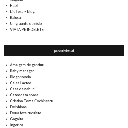
Hapi
LiluTesa – blog
Raluca
Un graunte de nisip
VIATA PE INDELETE
parcul virtual
Amalgam de ganduri
Baby manager
Blogonovela
Calea Lactee
Casa de nebuni
Cateodata soare
Cristina Toma Cochinescu
Delphinas
Doua fete cucuiete
Gagaita
Ingerica