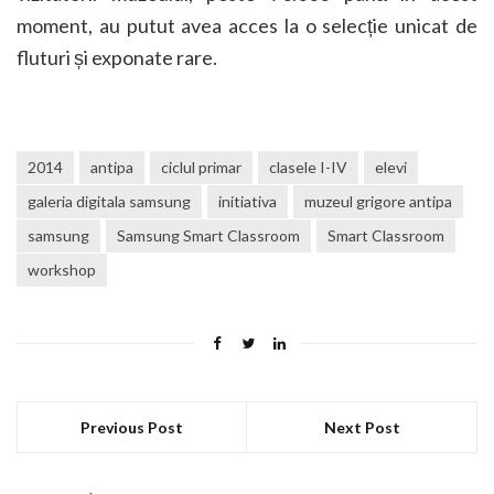
moment, au putut avea acces la o selecție unicat de
fluturi și exponate rare.
2014
antipa
ciclul primar
clasele I-IV
elevi
galeria digitala samsung
initiativa
muzeul grigore antipa
samsung
Samsung Smart Classroom
Smart Classroom
workshop
Previous Post
Next Post