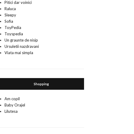
Pitici dar voinici
Raluca
Sleepy
Sofia
ToyPedia
Toyspedia
Un graunte de nisip
Ursuletii nazdravani
Viata mai simpla
Shopping
Am copil
Baby Orajel
Lilutesa