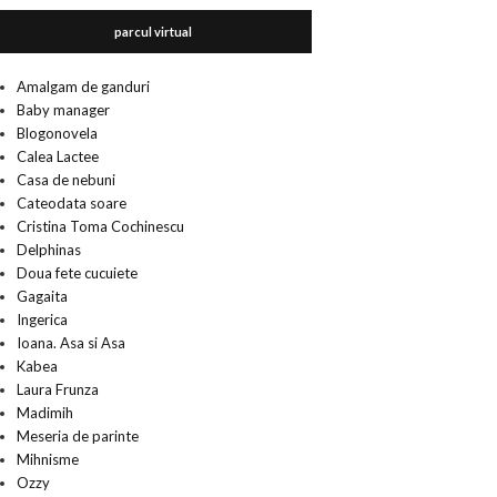
parcul virtual
Amalgam de ganduri
Baby manager
Blogonovela
Calea Lactee
Casa de nebuni
Cateodata soare
Cristina Toma Cochinescu
Delphinas
Doua fete cucuiete
Gagaita
Ingerica
Ioana. Asa si Asa
Kabea
Laura Frunza
Madimih
Meseria de parinte
Mihnisme
Ozzy