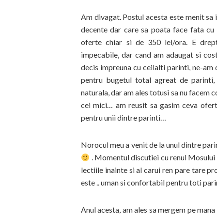
Am divagat. Postul acesta este menit sa i
decente dar care sa poata face fata cu 
oferte chiar si de 350 lei/ora. E dr
impecabile, dar cand am adaugat si costu
decis impreuna cu ceilalti parinti, ne-a
pentru bugetul total agreat de parint
naturala, dar am ales totusi sa nu facem 
cei mici… am reusit sa gasim ceva oferte
pentru unii dintre parinti…
Norocul meu a venit de la unul dintre parin
. Momentul discutiei cu renul Mosului
lectiile inainte si al carui ren pare tare p
este .. uman si confortabil pentru toti parin
Anul acesta, am ales sa mergem pe mana