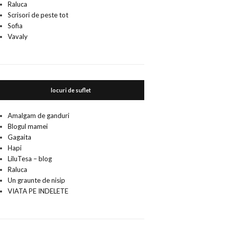
Raluca
Scrisori de peste tot
Sofia
Vavaly
locuri de suflet
Amalgam de ganduri
Blogul mamei
Gagaita
Hapi
LiluTesa – blog
Raluca
Un graunte de nisip
VIATA PE INDELETE