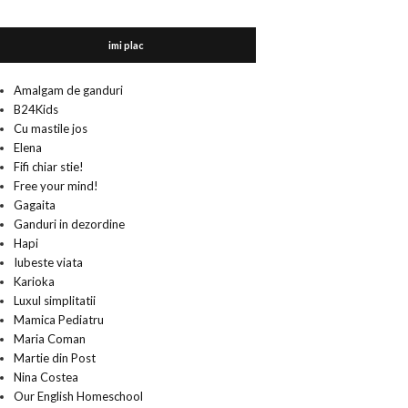
imi plac
Amalgam de ganduri
B24Kids
Cu mastile jos
Elena
Fifi chiar stie!
Free your mind!
Gagaita
Ganduri in dezordine
Hapi
Iubeste viata
Karioka
Luxul simplitatii
Mamica Pediatru
Maria Coman
Martie din Post
Nina Costea
Our English Homeschool