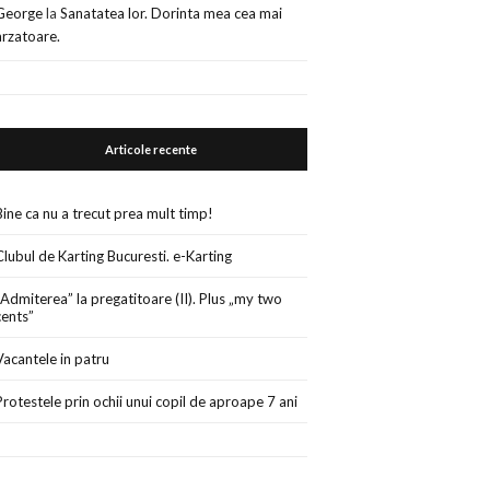
George
la
Sanatatea lor. Dorinta mea cea mai
arzatoare.
Articole recente
Bine ca nu a trecut prea mult timp!
Clubul de Karting Bucuresti. e-Karting
„Admiterea” la pregatitoare (II). Plus „my two
cents”
Vacantele in patru
Protestele prin ochii unui copil de aproape 7 ani