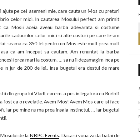
i ajute pe cei asemeni mie, care cauta un Mos cu preturi
brio celor mici. In cautarea Mosului perfect am primit
ept ca Mosii aceia aveau barba adevarata si costume
rile cadourilor celor mici si alte costuri pe care le-am
m dat seama ca 350 lei pentru un Mos este mult prea mult
i, asa ca am inceput sa cautam. Am renuntat la barba
concesii prea mari la costum. … sa nu ii dezamagim inca pe
 in jur de 200 de lei.. insa bugetul era destul de mare
tii din grupa lui Vladi, care m-a pus in legatura cu Rudolf
 a fost ca o revelatie. Avem Mos! Avem Mos care isi face
rofi, iar pe mine nu ma prea insala instinctul. … iar bugetul
tii.
 Mosului de la
NBPC Events
. Daca si voua va da batai de