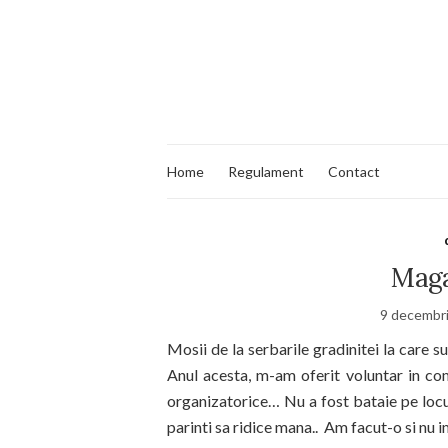
Home
Regulament
Contact
Maga
9 decembr
Mosii de la serbarile gradinitei la care sun
Anul acesta, m-am oferit voluntar in com
organizatorice… Nu a fost bataie pe locu
parinti sa ridice mana.. Am facut-o si nu i