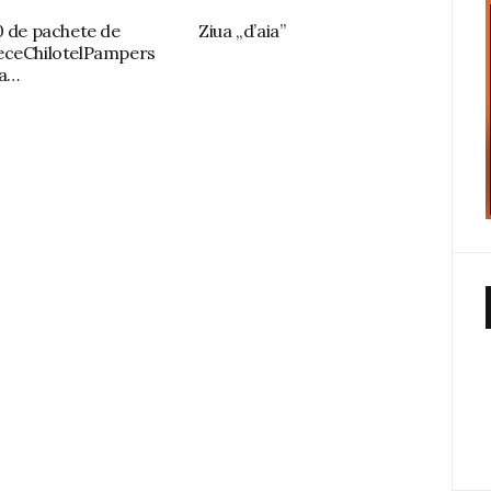
0 de pachete de
Ziua „d’aia”
eceChilotelPampers
la…