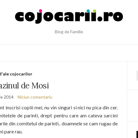
Blog de Familie
d'ale cojocarilor
f
zinul de Mosi
ie 2014
Niciun comentariu
t inscrisi copiii mei, nu vin singuri si nici nu pica din cer.
itetele de parinti, drept pentru care am cateva sarcini
rile din comitetul de parinti.. doamnele se cam rugau de
mi pare rau.