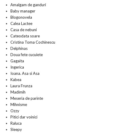
Amalgam de ganduri
Baby manager
Blogonovela
Calea Lactee
Casa de nebuni
Cateodata soare
Cristina Toma Cochinescu
Delphinas
Doua fete cucuiete
Gagaita
Ingerica
Ioana. Asa si Asa
Kabea
Laura Frunza
Madimih
Meseria de parinte
Mihnisme
Ozzy
Pitici dar voinici
Raluca
Sleepy