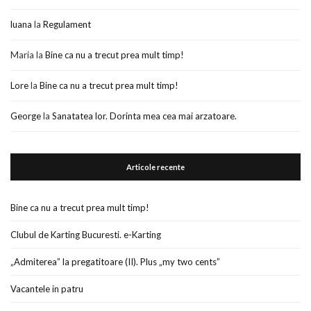
luana
la
Regulament
Maria
la
Bine ca nu a trecut prea mult timp!
Lore
la
Bine ca nu a trecut prea mult timp!
George
la
Sanatatea lor. Dorinta mea cea mai arzatoare.
Articole recente
Bine ca nu a trecut prea mult timp!
Clubul de Karting Bucuresti. e-Karting
„Admiterea” la pregatitoare (II). Plus „my two cents”
Vacantele in patru