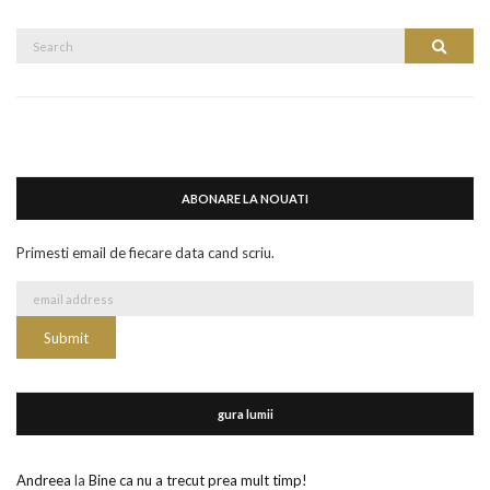
Search
Search
for:
ABONARE LA NOUATI
Primesti email de fiecare data cand scriu.
gura lumii
Andreea
la
Bine ca nu a trecut prea mult timp!