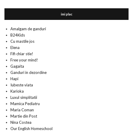
imi plac
Amalgam de ganduri
B24Kids
Cu mastile jos
Elena
Fifi chiar stie!
Free your mind!
Gagaita
Ganduri in dezordine
Hapi
Iubeste viata
Karioka
Luxul simplitatii
Mamica Pediatru
Maria Coman
Martie din Post
Nina Costea
Our English Homeschool