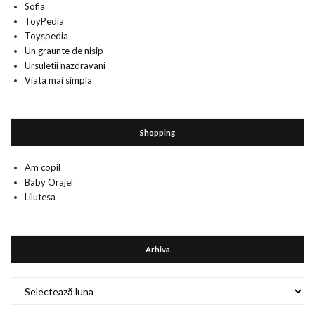
Sofia
ToyPedia
Toyspedia
Un graunte de nisip
Ursuletii nazdravani
Viata mai simpla
Shopping
Am copil
Baby Orajel
Lilutesa
Arhiva
Arhiva