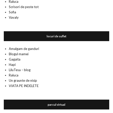
Raluca
Scrisori de peste tot
Sofia
Vavaly
locuri de suflet
Amalgam de ganduri
Blogul mamei
Gagaita
Hapi
LiluTesa – blog
Raluca
Un graunte de nisip
VIATA PE INDELETE
parcul virtual