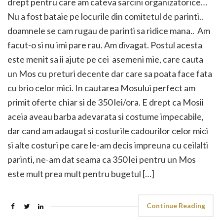
drept pentru care am cateva sarcini organizatorice…
Nu a fost bataie pe locurile din comitetul de parinti..
doamnele se cam rugau de parinti sa ridice mana.. Am
facut-o si nu imi pare rau. Am divagat. Postul acesta
este menit sa ii ajute pe cei asemeni mie, care cauta
un Mos cu preturi decente dar care sa poata face fata
cu brio celor mici. In cautarea Mosului perfect am
primit oferte chiar si de 350 lei/ora. E drept ca Mosii
aceia aveau barba adevarata si costume impecabile,
dar cand am adaugat si costurile cadourilor celor mici
si alte costuri pe care le-am decis impreuna cu ceilalti
parinti, ne-am dat seama ca 350 lei pentru un Mos
este mult prea mult pentru bugetul […]
Continue Reading