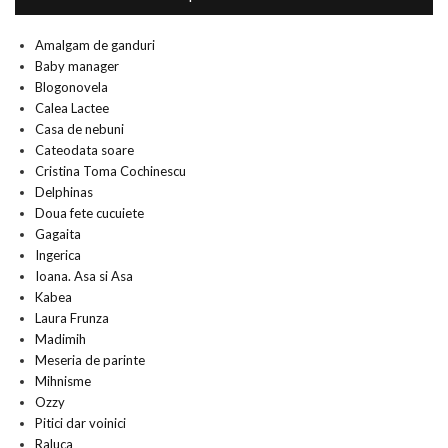
Amalgam de ganduri
Baby manager
Blogonovela
Calea Lactee
Casa de nebuni
Cateodata soare
Cristina Toma Cochinescu
Delphinas
Doua fete cucuiete
Gagaita
Ingerica
Ioana. Asa si Asa
Kabea
Laura Frunza
Madimih
Meseria de parinte
Mihnisme
Ozzy
Pitici dar voinici
Raluca