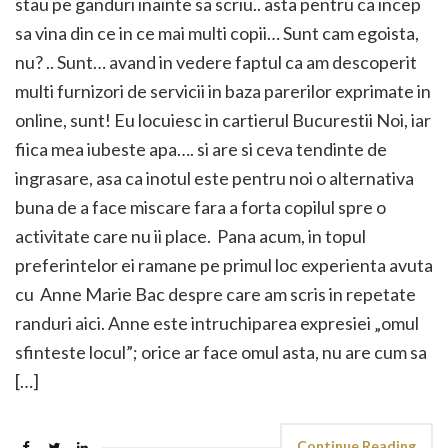
stau pe ganduri inainte sa scriu.. asta pentru ca incep
sa vina din ce in ce mai multi copii… Sunt cam egoista,
nu? .. Sunt… avand in vedere faptul ca am descoperit
multi furnizori de servicii in baza parerilor exprimate in
online, sunt! Eu locuiesc in cartierul Bucurestii Noi, iar
fiica mea iubeste apa…. si are si ceva tendinte de
ingrasare, asa ca inotul este pentru noi o alternativa
buna de a face miscare fara a forta copilul spre o
activitate care nu ii place. Pana acum, in topul
preferintelor ei ramane pe primul loc experienta avuta
cu Anne Marie Bac despre care am scris in repetate
randuri aici. Anne este intruchiparea expresiei „omul
sfinteste locul”; orice ar face omul asta, nu are cum sa
[…]
Continue Reading