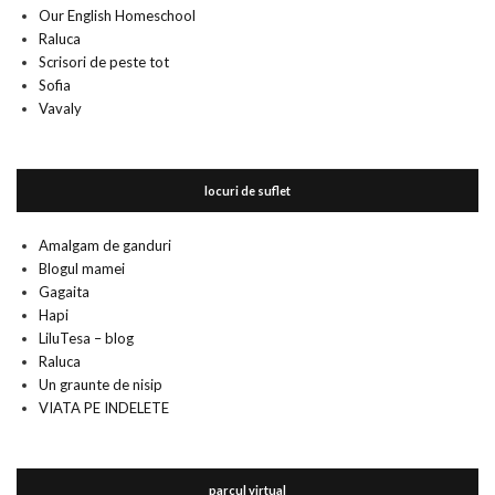
Our English Homeschool
Raluca
Scrisori de peste tot
Sofia
Vavaly
locuri de suflet
Amalgam de ganduri
Blogul mamei
Gagaita
Hapi
LiluTesa – blog
Raluca
Un graunte de nisip
VIATA PE INDELETE
parcul virtual