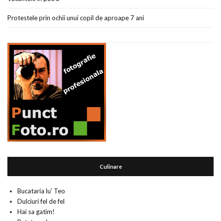
Protestele prin ochii unui copil de aproape 7 ani
Culinare
Bucataria lu' Teo
Dulciuri fel de fel
Hai sa gatim!