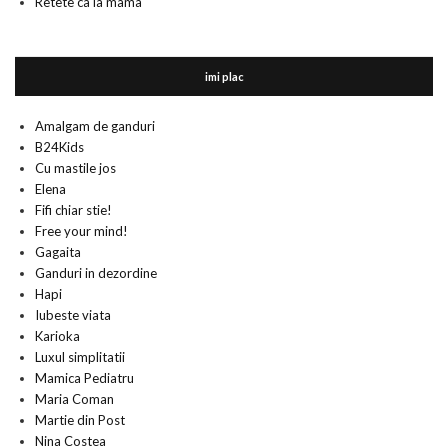
Retete ca la mama
imi plac
Amalgam de ganduri
B24Kids
Cu mastile jos
Elena
Fifi chiar stie!
Free your mind!
Gagaita
Ganduri in dezordine
Hapi
Iubeste viata
Karioka
Luxul simplitatii
Mamica Pediatru
Maria Coman
Martie din Post
Nina Costea