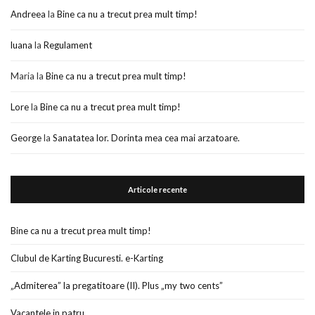
Andreea
la
Bine ca nu a trecut prea mult timp!
luana
la
Regulament
Maria
la
Bine ca nu a trecut prea mult timp!
Lore
la
Bine ca nu a trecut prea mult timp!
George
la
Sanatatea lor. Dorinta mea cea mai arzatoare.
Articole recente
Bine ca nu a trecut prea mult timp!
Clubul de Karting Bucuresti. e-Karting
„Admiterea” la pregatitoare (II). Plus „my two cents”
Vacantele in patru