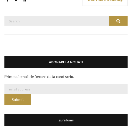
Search
Search
for:
ABONARE LA NOUATI
Primesti email de fiecare data cand scriu.
gura lumii