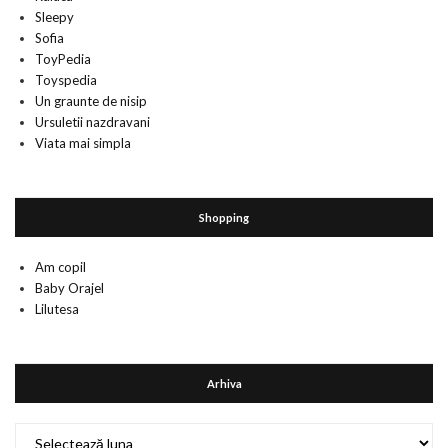
Sleepy
Sofia
ToyPedia
Toyspedia
Un graunte de nisip
Ursuletii nazdravani
Viata mai simpla
Shopping
Am copil
Baby Orajel
Lilutesa
Arhiva
Arhiva