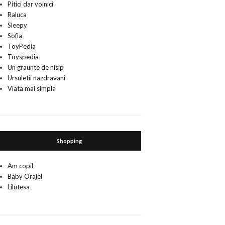
Pitici dar voinici
Raluca
Sleepy
Sofia
ToyPedia
Toyspedia
Un graunte de nisip
Ursuletii nazdravani
Viata mai simpla
Shopping
Am copil
Baby Orajel
Lilutesa