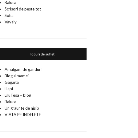
Raluca
Scrisori de peste tot
Sofia
Vavaly
locuri de suflet
Amalgam de ganduri
Blogul mamei
Gagaita
Hapi
LiluTesa – blog
Raluca
Un graunte de nisip
VIATA PE INDELETE