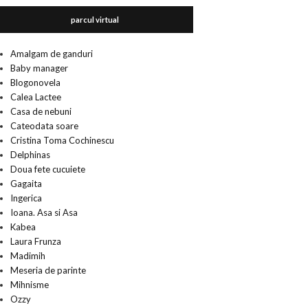
parcul virtual
Amalgam de ganduri
Baby manager
Blogonovela
Calea Lactee
Casa de nebuni
Cateodata soare
Cristina Toma Cochinescu
Delphinas
Doua fete cucuiete
Gagaita
Ingerica
Ioana. Asa si Asa
Kabea
Laura Frunza
Madimih
Meseria de parinte
Mihnisme
Ozzy