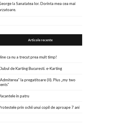
George
la
Sanatatea lor. Dorinta mea cea mai
arzatoare.
Articole recente
Bine ca nu a trecut prea mult timp!
Clubul de Karting Bucuresti. e-Karting
„Admiterea” la pregatitoare (II). Plus „my two
cents”
Vacantele in patru
Protestele prin ochii unui copil de aproape 7 ani