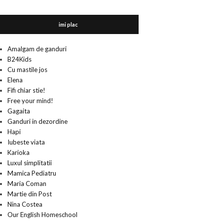
imi plac
Amalgam de ganduri
B24Kids
Cu mastile jos
Elena
Fifi chiar stie!
Free your mind!
Gagaita
Ganduri in dezordine
Hapi
Iubeste viata
Karioka
Luxul simplitatii
Mamica Pediatru
Maria Coman
Martie din Post
Nina Costea
Our English Homeschool