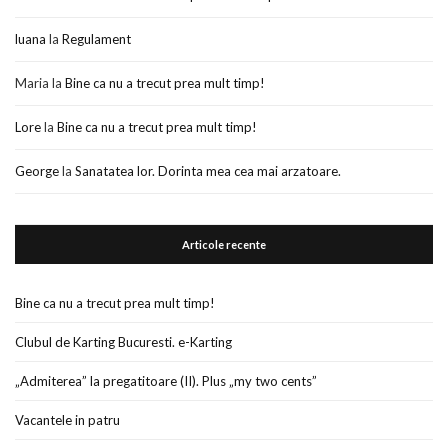
luana
la
Regulament
Maria
la
Bine ca nu a trecut prea mult timp!
Lore
la
Bine ca nu a trecut prea mult timp!
George
la
Sanatatea lor. Dorinta mea cea mai arzatoare.
Articole recente
Bine ca nu a trecut prea mult timp!
Clubul de Karting Bucuresti. e-Karting
„Admiterea” la pregatitoare (II). Plus „my two cents”
Vacantele in patru