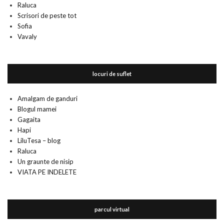
Raluca
Scrisori de peste tot
Sofia
Vavaly
locuri de suflet
Amalgam de ganduri
Blogul mamei
Gagaita
Hapi
LiluTesa – blog
Raluca
Un graunte de nisip
VIATA PE INDELETE
parcul virtual