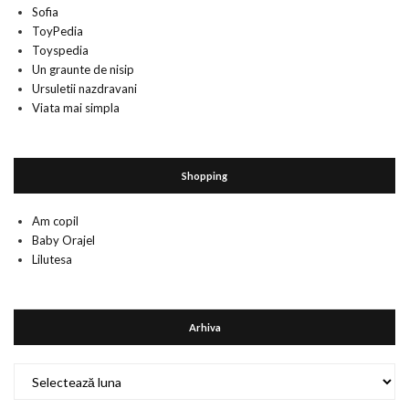
Sofia
ToyPedia
Toyspedia
Un graunte de nisip
Ursuletii nazdravani
Viata mai simpla
Shopping
Am copil
Baby Orajel
Lilutesa
Arhiva
Arhiva