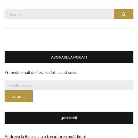
Search
Search
for:
ABONARE LA NOUATI
Primesti email de fiecare data cand scriu.
gura lumii
Andreea
la
Bine ca nu a trecut prea mult timp!