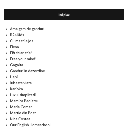
imi plac
Amalgam de ganduri
B24Kids
Cu mastile jos
Elena
Fifi chiar stie!
Free your mind!
Gagaita
Ganduri in dezordine
Hapi
Iubeste viata
Karioka
Luxul simplitatii
Mamica Pediatru
Maria Coman
Martie din Post
Nina Costea
Our English Homeschool