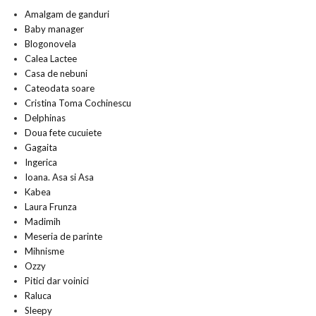
Amalgam de ganduri
Baby manager
Blogonovela
Calea Lactee
Casa de nebuni
Cateodata soare
Cristina Toma Cochinescu
Delphinas
Doua fete cucuiete
Gagaita
Ingerica
Ioana. Asa si Asa
Kabea
Laura Frunza
Madimih
Meseria de parinte
Mihnisme
Ozzy
Pitici dar voinici
Raluca
Sleepy