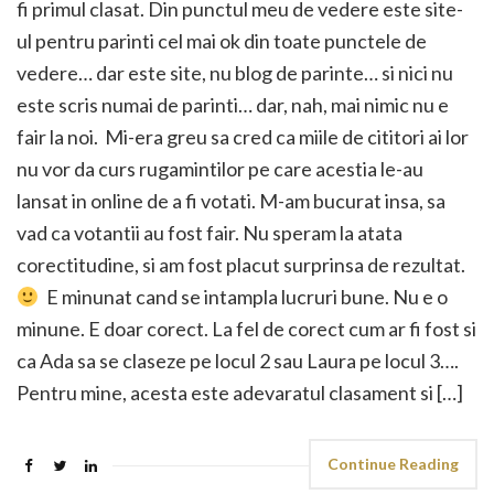
fi primul clasat. Din punctul meu de vedere este site-
ul pentru parinti cel mai ok din toate punctele de
vedere… dar este site, nu blog de parinte… si nici nu
este scris numai de parinti… dar, nah, mai nimic nu e
fair la noi. Mi-era greu sa cred ca miile de cititori ai lor
nu vor da curs rugamintilor pe care acestia le-au
lansat in online de a fi votati. M-am bucurat insa, sa
vad ca votantii au fost fair. Nu speram la atata
corectitudine, si am fost placut surprinsa de rezultat.
E minunat cand se intampla lucruri bune. Nu e o
minune. E doar corect. La fel de corect cum ar fi fost si
ca Ada sa se claseze pe locul 2 sau Laura pe locul 3….
Pentru mine, acesta este adevaratul clasament si […]
Continue Reading