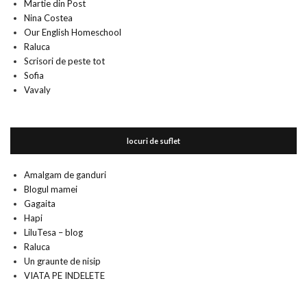
Martie din Post
Nina Costea
Our English Homeschool
Raluca
Scrisori de peste tot
Sofia
Vavaly
locuri de suflet
Amalgam de ganduri
Blogul mamei
Gagaita
Hapi
LiluTesa – blog
Raluca
Un graunte de nisip
VIATA PE INDELETE