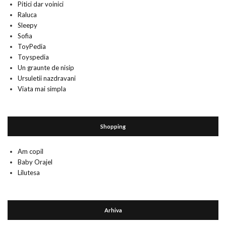
Pitici dar voinici
Raluca
Sleepy
Sofia
ToyPedia
Toyspedia
Un graunte de nisip
Ursuletii nazdravani
Viata mai simpla
Shopping
Am copil
Baby Orajel
Lilutesa
Arhiva