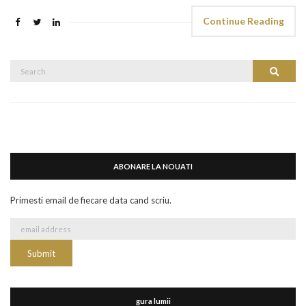
Continue Reading
Search
Search
for:
ABONARE LA NOUATI
Primesti email de fiecare data cand scriu.
gura lumii