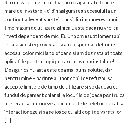
din utilizare – cei mici chiar au o capacitate foarte
mare de invatare – ci din asigurarea accesului la un
continut adecvat varstei, dar si din impunerea unui
timp maxim de utilizare zilnica… asta daca nu vrei sa il
inveti dependent de mic. Eu una am esuat lamentabil
in fata acestei provocari si am suspendat definitiv
accesul celor mici la telefoane si am dezinstalat toate
aplicatiile pentru copii pe care le aveam instalate!
Desigur ca nu asta este cea mai buna solutie, dar
pentru mine – parinte al unor copiii ce refuzau sa
accepte limitele de timp de utilizare si se dadeau cu
fundul de pamant chiar si la locurile de joaca pentru ca
preferau sa butoneze aplicatiile de le telefon decat sa
interactioneze si sa se joace cu alti copii de varsta lor
[…]