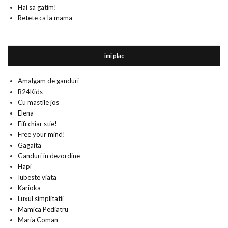
Hai sa gatim!
Retete ca la mama
imi plac
Amalgam de ganduri
B24Kids
Cu mastile jos
Elena
Fifi chiar stie!
Free your mind!
Gagaita
Ganduri in dezordine
Hapi
Iubeste viata
Karioka
Luxul simplitatii
Mamica Pediatru
Maria Coman