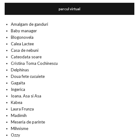
parcul virtual
Amalgam de ganduri
Baby manager
Blogonovela
Calea Lactee
Casa de nebuni
Cateodata soare
Cristina Toma Cochinescu
Delphinas
Doua fete cucuiete
Gagaita
Ingerica
Ioana. Asa si Asa
Kabea
Laura Frunza
Madimih
Meseria de parinte
Mihnisme
Ozzy