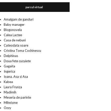
parcul virtual
Amalgam de ganduri
Baby manager
Blogonovela
Calea Lactee
Casa de nebuni
Cateodata soare
Cristina Toma Cochinescu
Delphinas
Doua fete cucuiete
Gagaita
Ingerica
Ioana. Asa si Asa
Kabea
Laura Frunza
Madimih
Meseria de parinte
Mihnisme
Ozzy