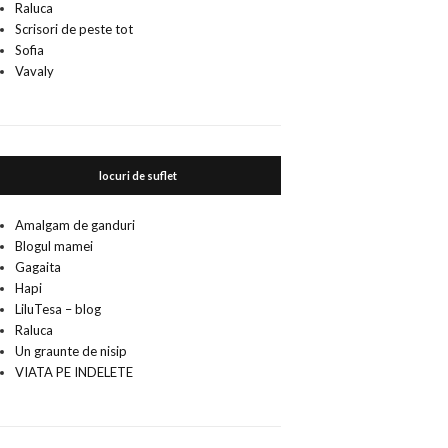
Raluca
Scrisori de peste tot
Sofia
Vavaly
locuri de suflet
Amalgam de ganduri
Blogul mamei
Gagaita
Hapi
LiluTesa – blog
Raluca
Un graunte de nisip
VIATA PE INDELETE