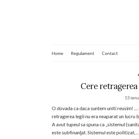
Home
Regulament
Contact
Cere retragerea 
13 ianu
O dovada ca daca suntem uniti reusim! … n
retragerea legii nu era neaparat un lucru 
A avut tupeul sa spuna ca „sistemul (sanita
este subfinanţat. Sistemul este politizat,