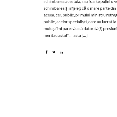
schimbarea acestuia, sau foarte puţini o v
schimbarea şi înţeleg că o mare parte din
aceea, cer, public, primului ministru retra
public, acelor specialişti, care au lucrat l
mult şi îmi pare rău că datorită(!) presiun
meritau asta!” … asta […]