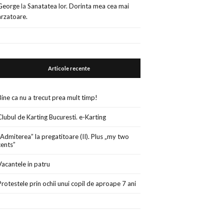
George
la
Sanatatea lor. Dorinta mea cea mai
arzatoare.
Articole recente
Bine ca nu a trecut prea mult timp!
Clubul de Karting Bucuresti. e-Karting
„Admiterea” la pregatitoare (II). Plus „my two
cents”
Vacantele in patru
Protestele prin ochii unui copil de aproape 7 ani