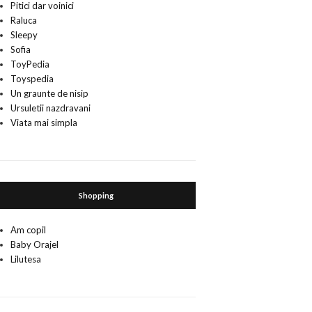
Pitici dar voinici
Raluca
Sleepy
Sofia
ToyPedia
Toyspedia
Un graunte de nisip
Ursuletii nazdravani
Viata mai simpla
Shopping
Am copil
Baby Orajel
Lilutesa