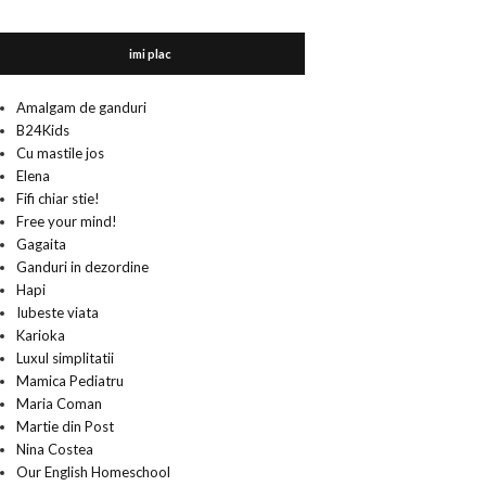
imi plac
Amalgam de ganduri
B24Kids
Cu mastile jos
Elena
Fifi chiar stie!
Free your mind!
Gagaita
Ganduri in dezordine
Hapi
Iubeste viata
Karioka
Luxul simplitatii
Mamica Pediatru
Maria Coman
Martie din Post
Nina Costea
Our English Homeschool