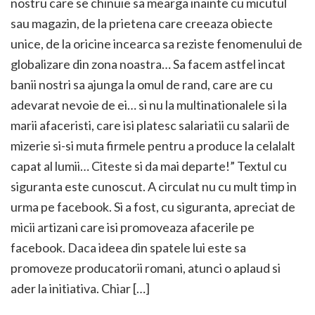
nostru care se chinuie sa mearga inainte cu micutul
sau magazin, de la prietena care creeaza obiecte
unice, de la oricine incearca sa reziste fenomenului de
globalizare din zona noastra… Sa facem astfel incat
banii nostri sa ajunga la omul de rand, care are cu
adevarat nevoie de ei… si nu la multinationalele si la
marii afaceristi, care isi platesc salariatii cu salarii de
mizerie si-si muta firmele pentru a produce la celalalt
capat al lumii… Citeste si da mai departe!” Textul cu
siguranta este cunoscut. A circulat nu cu mult timp in
urma pe facebook. Si a fost, cu siguranta, apreciat de
micii artizani care isi promoveaza afacerile pe
facebook. Daca ideea din spatele lui este sa
promoveze producatorii romani, atunci o aplaud si
ader la initiativa. Chiar […]