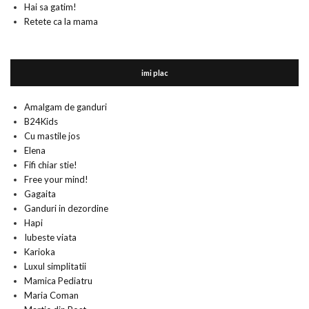
Hai sa gatim!
Retete ca la mama
imi plac
Amalgam de ganduri
B24Kids
Cu mastile jos
Elena
Fifi chiar stie!
Free your mind!
Gagaita
Ganduri in dezordine
Hapi
Iubeste viata
Karioka
Luxul simplitatii
Mamica Pediatru
Maria Coman