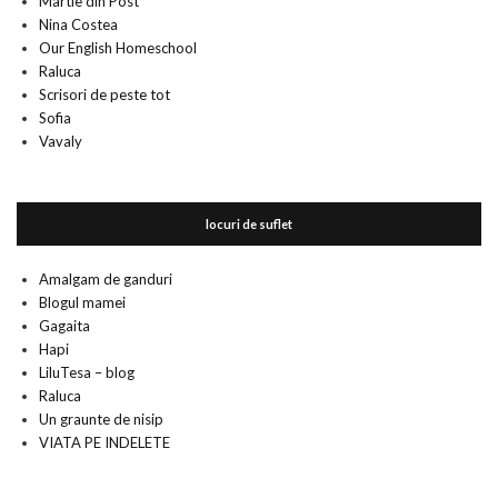
Martie din Post
Nina Costea
Our English Homeschool
Raluca
Scrisori de peste tot
Sofia
Vavaly
locuri de suflet
Amalgam de ganduri
Blogul mamei
Gagaita
Hapi
LiluTesa – blog
Raluca
Un graunte de nisip
VIATA PE INDELETE