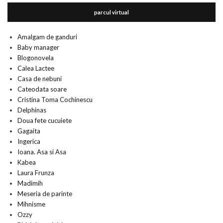
parcul virtual
Amalgam de ganduri
Baby manager
Blogonovela
Calea Lactee
Casa de nebuni
Cateodata soare
Cristina Toma Cochinescu
Delphinas
Doua fete cucuiete
Gagaita
Ingerica
Ioana. Asa si Asa
Kabea
Laura Frunza
Madimih
Meseria de parinte
Mihnisme
Ozzy