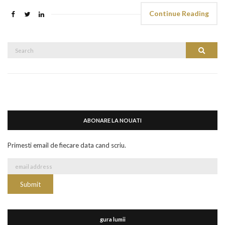
Continue Reading
Search
Search
for:
ABONARE LA NOUATI
Primesti email de fiecare data cand scriu.
gura lumii