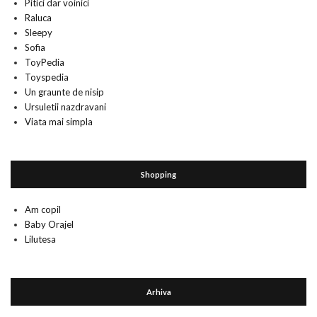
Pitici dar voinici
Raluca
Sleepy
Sofia
ToyPedia
Toyspedia
Un graunte de nisip
Ursuletii nazdravani
Viata mai simpla
Shopping
Am copil
Baby Orajel
Lilutesa
Arhiva