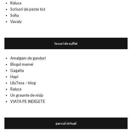
Raluca
Scrisori de peste tot
Sofia
Vavaly
locuri de suflet
Amalgam de ganduri
Blogul mamei
Gagaita
Hapi
LiluTesa – blog
Raluca
Un graunte de nisip
VIATA PE INDELETE
parcul virtual