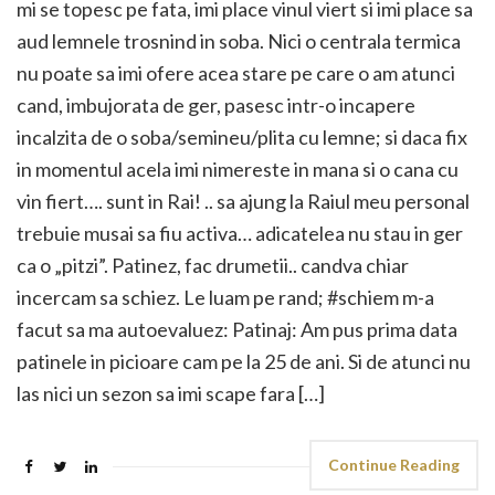
mi se topesc pe fata, imi place vinul viert si imi place sa
aud lemnele trosnind in soba. Nici o centrala termica
nu poate sa imi ofere acea stare pe care o am atunci
cand, imbujorata de ger, pasesc intr-o incapere
incalzita de o soba/semineu/plita cu lemne; si daca fix
in momentul acela imi nimereste in mana si o cana cu
vin fiert…. sunt in Rai! .. sa ajung la Raiul meu personal
trebuie musai sa fiu activa… adicatelea nu stau in ger
ca o „pitzi”. Patinez, fac drumetii.. candva chiar
incercam sa schiez. Le luam pe rand; #schiem m-a
facut sa ma autoevaluez: Patinaj: Am pus prima data
patinele in picioare cam pe la 25 de ani. Si de atunci nu
las nici un sezon sa imi scape fara […]
Continue Reading