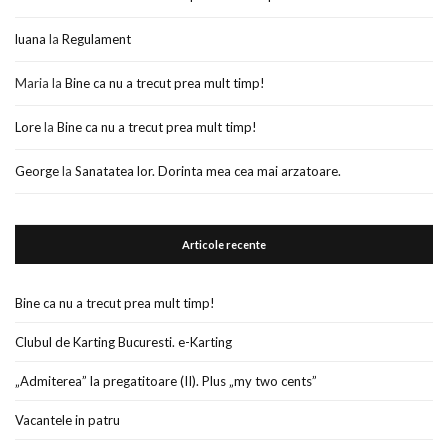
luana
la
Regulament
Maria
la
Bine ca nu a trecut prea mult timp!
Lore
la
Bine ca nu a trecut prea mult timp!
George
la
Sanatatea lor. Dorinta mea cea mai arzatoare.
Articole recente
Bine ca nu a trecut prea mult timp!
Clubul de Karting Bucuresti. e-Karting
„Admiterea” la pregatitoare (II). Plus „my two cents”
Vacantele in patru