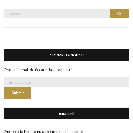
Search
Search
for:
ABONARE LA NOUATI
Primesti email de fiecare data cand scriu.
gura lumii
Andreea
la
Bine ca nu a trecut prea mult timp!