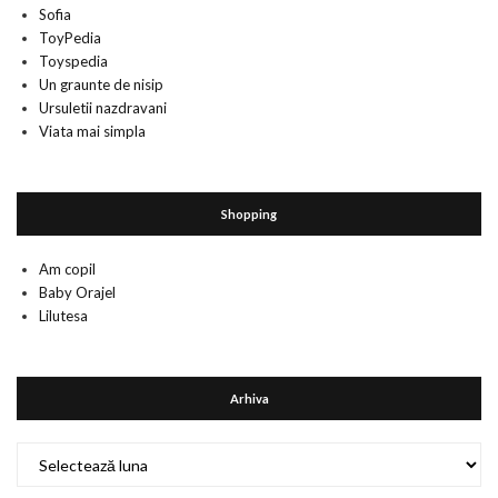
Sofia
ToyPedia
Toyspedia
Un graunte de nisip
Ursuletii nazdravani
Viata mai simpla
Shopping
Am copil
Baby Orajel
Lilutesa
Arhiva
Arhiva