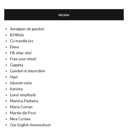
imi plac
Amalgam de ganduri
B24Kids
Cu mastile jos
Elena
Fifi chiar stie!
Free your mind!
Gagaita
Ganduri in dezordine
Hapi
Iubeste viata
Karioka
Luxul simplitatii
Mamica Pediatru
Maria Coman
Martie din Post
Nina Costea
Our English Homeschool