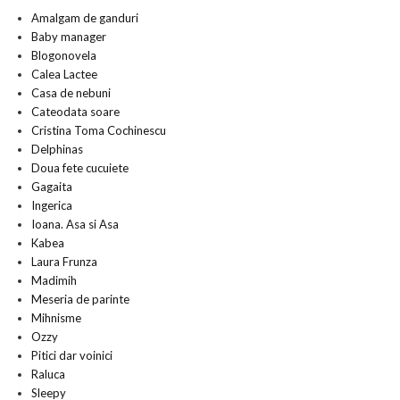
Amalgam de ganduri
Baby manager
Blogonovela
Calea Lactee
Casa de nebuni
Cateodata soare
Cristina Toma Cochinescu
Delphinas
Doua fete cucuiete
Gagaita
Ingerica
Ioana. Asa si Asa
Kabea
Laura Frunza
Madimih
Meseria de parinte
Mihnisme
Ozzy
Pitici dar voinici
Raluca
Sleepy