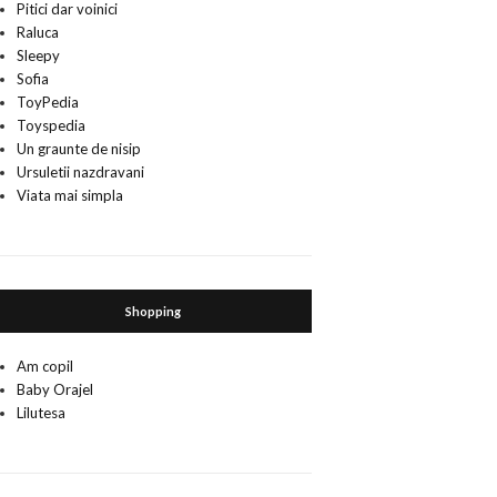
Pitici dar voinici
Raluca
Sleepy
Sofia
ToyPedia
Toyspedia
Un graunte de nisip
Ursuletii nazdravani
Viata mai simpla
Shopping
Am copil
Baby Orajel
Lilutesa