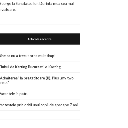
George
la
Sanatatea lor. Dorinta mea cea mai
arzatoare.
Articole recente
Bine ca nu a trecut prea mult timp!
Clubul de Karting Bucuresti. e-Karting
„Admiterea” la pregatitoare (II). Plus „my two
cents”
Vacantele in patru
Protestele prin ochii unui copil de aproape 7 ani