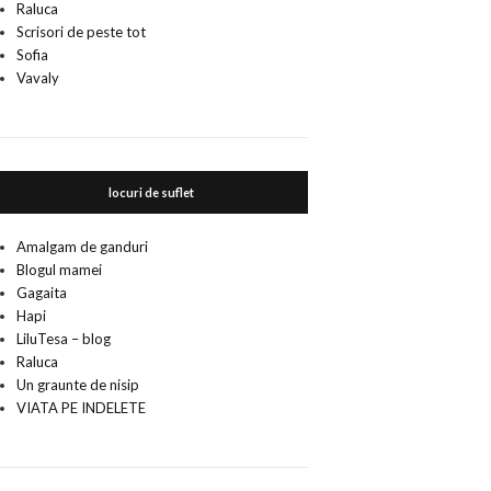
Raluca
Scrisori de peste tot
Sofia
Vavaly
locuri de suflet
Amalgam de ganduri
Blogul mamei
Gagaita
Hapi
LiluTesa – blog
Raluca
Un graunte de nisip
VIATA PE INDELETE