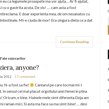
am eu ca legumele proaspete ma vor ajuta… Ar fi ajutat,
 cu o gastrita acuta. De vis! …. cam asta a fost
ntireclama. E doar experienta mea, de om nesanatos cu
 intestinale. Mi-e ciuda de mor! Era singura dieta ce a dat
Continue Reading
d'ale cojocarilor
ziera, anyone?
lie 2012
17 comentarii
eu. N-a fost sa fie!
Cantarul pe care tocmai mi-l
In sensul cel mai placut orgoliului unei femei in plina
s! Oricum, e bine. Hainele mele simt diferenta.Deja am
mi raman mici. Si asta ma face sa ma simt bine! … desi