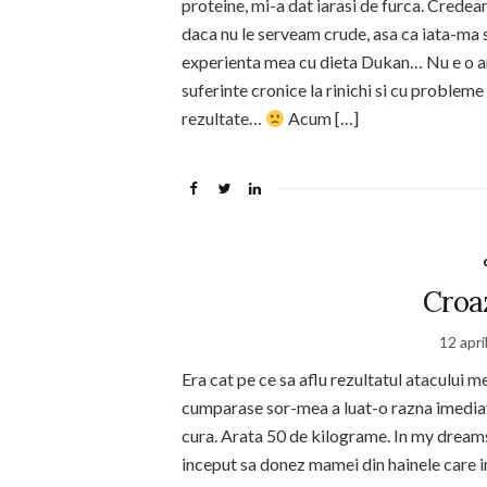
proteine, mi-a dat iarasi de furca. Crede
daca nu le serveam crude, asa ca iata-ma si
experienta mea cu dieta Dukan… Nu e o a
suferinte cronice la rinichi si cu probleme
rezultate…
Acum […]
Croa
12 apri
Era cat pe ce sa aflu rezultatul atacului m
cumparase sor-mea a luat-o razna imediat. 
cura. Arata 50 de kilograme. In my dream
inceput sa donez mamei din hainele care i