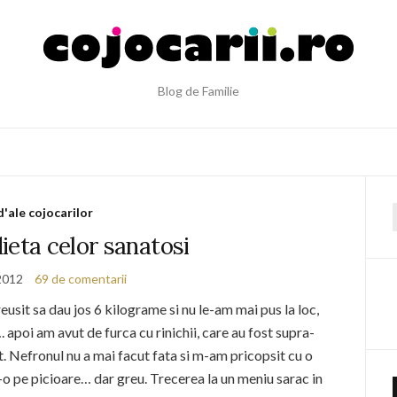
Blog de Familie
d'ale cojocarilor
f
ieta celor sanatosi
2012
69 de comentarii
usit sa dau jos 6 kilograme si nu le-am mai pus la loc,
 apoi am avut de furca cu rinichii, care au fost supra-
at. Nefronul nu a mai facut fata si m-am pricopsit cu o
o pe picioare… dar greu. Trecerea la un meniu sarac in