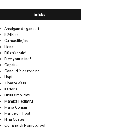
imi plac
Amalgam de ganduri
B24Kids
Cu mastile jos
Elena
Fifi chiar stie!
Free your mind!
Gagaita
Ganduri in dezordine
Hapi
Iubeste viata
Karioka
Luxul simplitatii
Mamica Pediatru
Maria Coman
Martie din Post
Nina Costea
Our English Homeschool