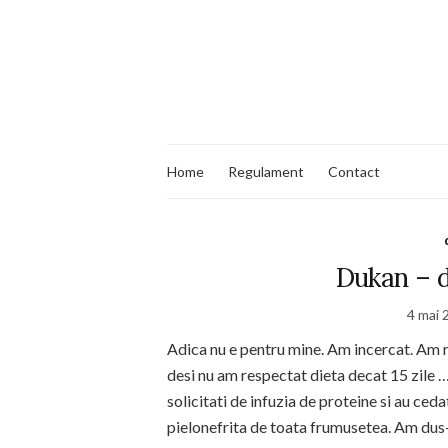
Home
Regulament
Contact
Dukan – d
4 mai 
Adica nu e pentru mine. Am incercat. Am re
desi nu am respectat dieta decat 15 zile ….
solicitati de infuzia de proteine si au ced
pielonefrita de toata frumusetea. Am dus-