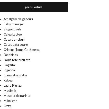
parcul virtual
Amalgam de ganduri
Baby manager
Blogonovela
Calea Lactee
Casa de nebuni
Cateodata soare
Cristina Toma Cochinescu
Delphinas
Doua fete cucuiete
Gagaita
Ingerica
Ioana. Asa si Asa
Kabea
Laura Frunza
Madimih
Meseria de parinte
Mihnisme
Ozzy