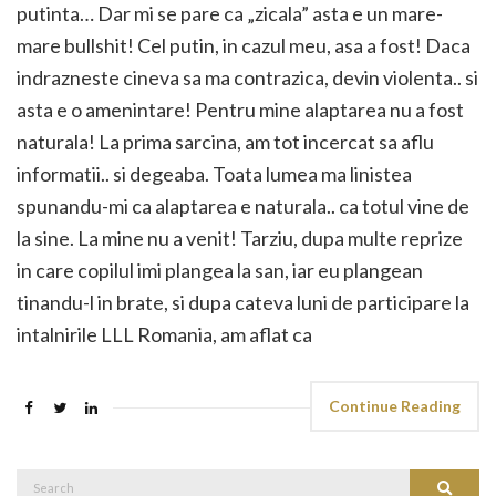
putinta… Dar mi se pare ca „zicala” asta e un mare-
mare bullshit! Cel putin, in cazul meu, asa a fost! Daca
indrazneste cineva sa ma contrazica, devin violenta.. si
asta e o amenintare! Pentru mine alaptarea nu a fost
naturala! La prima sarcina, am tot incercat sa aflu
informatii.. si degeaba. Toata lumea ma linistea
spunandu-mi ca alaptarea e naturala.. ca totul vine de
la sine. La mine nu a venit! Tarziu, dupa multe reprize
in care copilul imi plangea la san, iar eu plangean
tinandu-l in brate, si dupa cateva luni de participare la
intalnirile LLL Romania, am aflat ca
Continue Reading
Search
Search