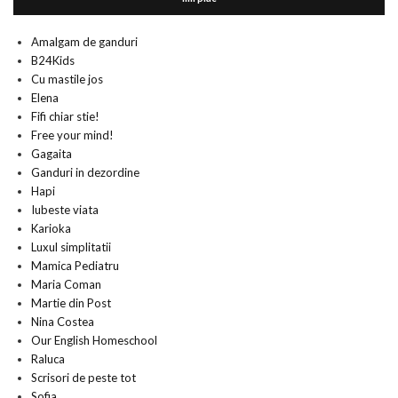
Amalgam de ganduri
B24Kids
Cu mastile jos
Elena
Fifi chiar stie!
Free your mind!
Gagaita
Ganduri in dezordine
Hapi
Iubeste viata
Karioka
Luxul simplitatii
Mamica Pediatru
Maria Coman
Martie din Post
Nina Costea
Our English Homeschool
Raluca
Scrisori de peste tot
Sofia