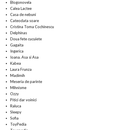
Blogonovela
Calea Lactee
Casa de nebuni
Cateodata soare
Cristina Toma Cochinescu
Delphinas
Doua fete cucuiete
Gagaita
Ingerica
Ioana. Asa si Asa
Kabea
Laura Frunza
Madimih
Meseria de parinte
Mihnisme
Ozzy
Pitici dar voinici
Raluca
Sleepy
Sofia
ToyPedia