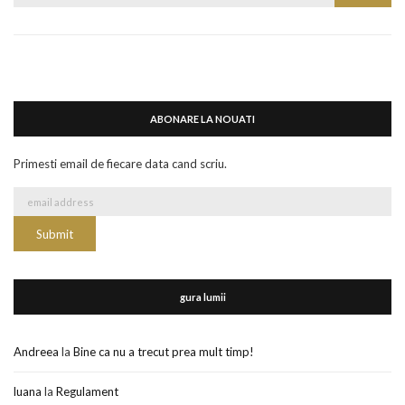
for:
ABONARE LA NOUATI
Primesti email de fiecare data cand scriu.
gura lumii
Andreea
la
Bine ca nu a trecut prea mult timp!
luana
la
Regulament