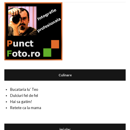
Culinare
Bucataria lu' Teo
Dulciuri fel de fel
Hai sa gatim!
Retete ca la mama
imi plac