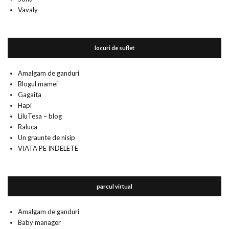
Vavaly
locuri de suflet
Amalgam de ganduri
Blogul mamei
Gagaita
Hapi
LiluTesa – blog
Raluca
Un graunte de nisip
VIATA PE INDELETE
parcul virtual
Amalgam de ganduri
Baby manager